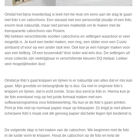
Omdat het bijna moederdag is leek het me leuk om eens aan de slag te gaan
met foto’s en cabochons. Een sieraad met een persoonlijk plaatje of een foto,
enorm leuk natuurlijk, maar niet persee makkelijk om te maken met de
transparante cabochons van Polaris.
Wij hebben verschillende soorten cabochons en settingen waardoor er veel
mogelijk is. Je kunt een bedel maken, een ring, een slider voor een Cuoio
armband of voor op een ander stuk leer. Ook kan je een hanger maken voor
aan een ketting. Of een tussenstuk! Voor ieder wat wils dus. De settingen uit
onze collectie zijn verkrijgbaar in verschillende kleuren DQ metaal. Lekker
veel mogelijkheden dus!
Omdat je foto’s gaat knippen en lijmen is er natuurlijk van alles dat er mis kan
gaan. Mijn grootste en belangrijkste tip is dus. Ga niet in originele foto’s
knippen en lijmen, dat is echt zonde. Scan dus eerst je foto in. Hierna kun je
de foto eventueel nog op het juiste formaat maken met een
softwareprogramma voor fotobewerking. Nu kun je de foto’s gaan printen.
Print je foto niet op normaal papier maar op fotopapier. Zo krijgt je niet alleen
scherpere foto’s maak ook dik genoeg papier dat beter tegen lijm bestemd is.
De volgende stap is het maken van de cabochon. We beginnen met de foto
in de juiste vorm te knippen. Houd de cabochon op de foto en knip de