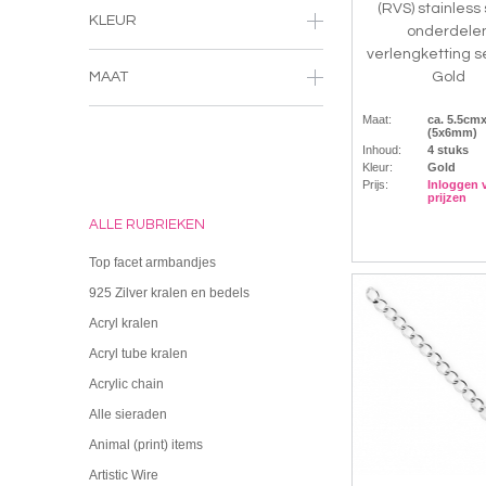
(RVS) stainless
KLEUR
onderdele
verlengketting s
Gold
MAAT
Maat:
ca. 5.5c
(5x6mm)
Inhoud:
4 stuks
Kleur:
Gold
Prijs:
Inloggen 
prijzen
ALLE RUBRIEKEN
Top facet armbandjes
925 Zilver kralen en bedels
Acryl kralen
Acryl tube kralen
Acrylic chain
Alle sieraden
Animal (print) items
Artistic Wire