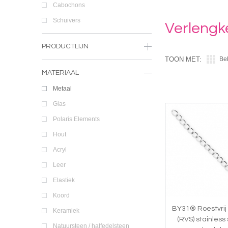
Cabochons
Schuivers
Verlengk
PRODUCTLIJN
TOON MET:
Be
MATERIAAL
Metaal
Glas
Polaris Elements
Hout
Acryl
Leer
Elastiek
Koord
BY31® Roestvrij
Keramiek
(RVS) stainless
Natuursteen / halfedelsteen