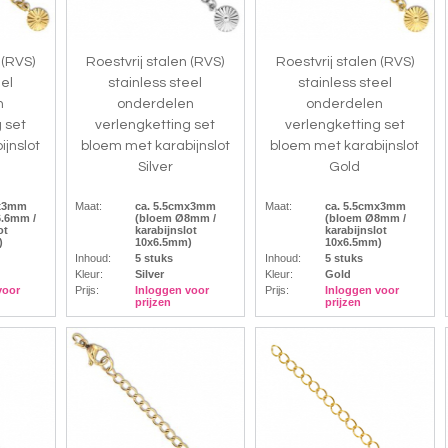
 (RVS)
Roestvrij stalen (RVS)
Roestvrij stalen (RVS)
eel
stainless steel
stainless steel
n
onderdelen
onderdelen
 set
verlengketting set
verlengketting set
jnslot
bloem met karabijnslot
bloem met karabijnslot
Silver
Gold
mx3mm
Maat:
ca. 5.5cmx3mm
Maat:
ca. 5.5cmx3mm
.6mm /
(bloem Ø8mm /
(bloem Ø8mm /
ot
karabijnslot
karabijnslot
)
10x6.5mm)
10x6.5mm)
Inhoud:
5 stuks
Inhoud:
5 stuks
Kleur:
Silver
Kleur:
Gold
voor
Prijs:
Inloggen voor
Prijs:
Inloggen voor
prijzen
prijzen