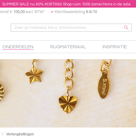
SUMMER SALE nu 40% KORTING! Shop ruim 1900 zomeritems in de sale.
vanaf €
100,00
excl. BTW*
Klantbeoordeling
9.4/10
ONDERDELEN
RIJGMATERIAAL
INSPIRATIE
Verlengkettingen