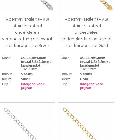
Roestvrij stalen (RVS)
Roestvrij stalen (RVS)
stainless steel
stainless steel
onderdelen
onderdelen
verlengketting set ovaal
verlengketting set ovaal
met karabijnslot Silver
met karabijnslot Gold
Maat:
ca. 5.5cmx3mm
Maat:
ca. 5.5cmx3mm
(ovaal 8.3x4.3mm /
(ovaal 8.3x4.3mm /
karabijnslot
karabijnslot
10x6.5mm)
10x6.5mm)
Inhoud:
5 stuks
Inhoud:
5 stuks
Kleur:
Silver
Kleur:
Gold
Prijs:
Inloggen voor
Prijs:
Inloggen voor
prijzen
prijzen