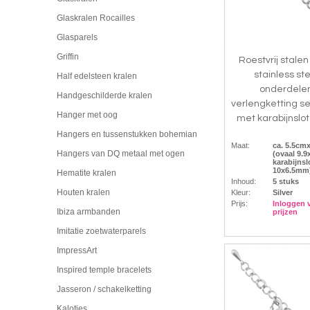
Glaskralen Rocailles
Glasparels
Griffin
Roestvrij stalen
stainless st
Half edelsteen kralen
onderdele
Handgeschilderde kralen
verlengketting se
Hanger met oog
met karabijnslot 
Hangers en tussenstukken bohemian
Maat:
ca. 5.5c
Hangers van DQ metaal met ogen
(ovaal 9.
karabijnsl
10x6.5mm
Hematite kralen
Inhoud:
5 stuks
Houten kralen
Kleur:
Silver
Prijs:
Inloggen 
Ibiza armbanden
prijzen
Imitatie zoetwaterparels
ImpressArt
Inspired temple bracelets
Jasseron / schakelketting
Kalotjes