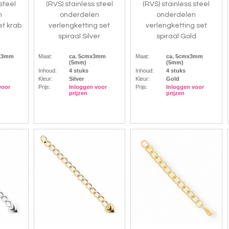
 steel
(RVS) stainless steel
(RVS) stainless steel
n
onderdelen
onderdelen
et krab
verlengketting set
verlengketting set
spiraal Silver
spiraal Gold
mx3mm
Maat:
ca. 5cmx3mm
Maat:
ca. 5cmx3mm
(5mm)
(5mm)
Inhoud:
4 stuks
Inhoud:
4 stuks
Kleur:
Silver
Kleur:
Gold
voor
Prijs:
Inloggen voor
Prijs:
Inloggen voor
prijzen
prijzen