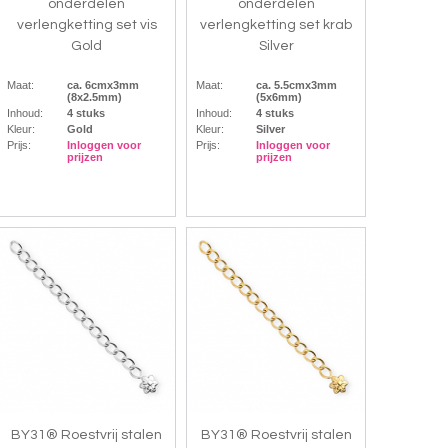
onderdelen
onderdelen
verlengketting set vis
verlengketting set krab
Gold
Silver
Maat:
ca. 6cmx3mm
Maat:
ca. 5.5cmx3mm
(8x2.5mm)
(5x6mm)
Inhoud:
4 stuks
Inhoud:
4 stuks
Kleur:
Gold
Kleur:
Silver
Prijs:
Inloggen voor
Prijs:
Inloggen voor
prijzen
prijzen
BY31® Roestvrij stalen
BY31® Roestvrij stalen