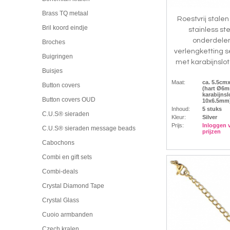
Brass TQ metaal
Roestvrij stalen
Bril koord eindje
stainless st
onderdele
Broches
verlengketting s
Buigringen
met karabijnslot 
Buisjes
Maat:
ca. 5.5c
Button covers
(hart Ø6m
karabijnsl
Button covers OUD
10x6.5mm
Inhoud:
5 stuks
C.U.S® sieraden
Kleur:
Silver
Prijs:
Inloggen 
C.U.S® sieraden message beads
prijzen
Cabochons
Combi en gift sets
Combi-deals
Crystal Diamond Tape
Crystal Glass
Cuoio armbanden
Czech kralen