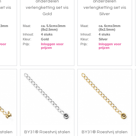
n
onderdelen
onderdelen
et vis
verlengketting set vis
verlengketting set vis
Gold
Silver
mx3mm
Maat:
ca. 5.5cmx3mm
Maat:
ca. 6cmx3mm
)
(8x2.5mm)
(8x2.5mm)
Inhoud:
4 stuks
Inhoud:
4 stuks
Kleur:
Gold
Kleur:
Silver
voor
Prijs:
Inloggen voor
Prijs:
Inloggen voor
prijzen
prijzen
 stalen
BY31® Roestvrij stalen
BY31® Roestvrij stalen