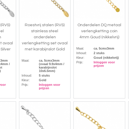
 (RVS)
Roestvrij stalen (RVS)
Onderdelen DQ metaal
eel
stainless steel
verlengketting coin
n
onderdelen
4mm Goud (nikkelvrij)
t ovaal
verlengketting set ovaal
Maat:
ca. 5cmx3mm
Silver
met karabijnslot Gold
Inhoud:
2 stuks
Kleur:
Goud (nikkelvrij)
mx3mm
Maat:
ca. 5cmx3mm
Prijs:
Inloggen voor
9x4mm /
(ovaal 9.9x4mm /
prijzen
ot
karabijnslot
)
10x6.5mm)
Inhoud:
5 stuks
Kleur:
Gold
voor
Prijs:
Inloggen voor
prijzen