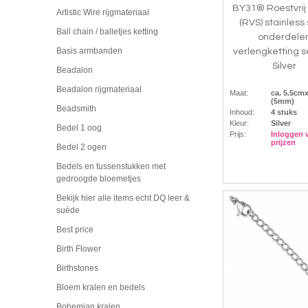
BY31® Roestvrij
Artistic Wire rijgmateriaal
(RVS) stainless
Ball chain / balletjes ketting
onderdele
Basis armbanden
verlengketting s
Silver
Beadalon
Beadalon rijgmateriaal
Maat:
ca. 5.5c
(5mm)
Beadsmith
Inhoud:
4 stuks
Kleur:
Silver
Bedel 1 oog
Prijs:
Inloggen 
prijzen
Bedel 2 ogen
Bedels en tussenstukken met
gedroogde bloemetjes
Bekijk hier alle items echt DQ leer &
suède
Best price
Birth Flower
Birthstones
Bloem kralen en bedels
Bohemian kralen