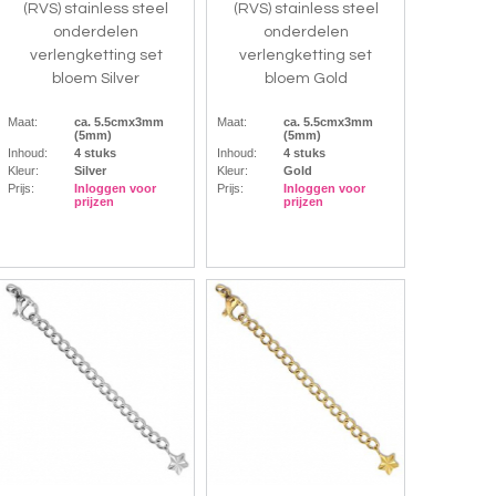
(RVS) stainless steel
(RVS) stainless steel
onderdelen
onderdelen
verlengketting set
verlengketting set
bloem Silver
bloem Gold
Maat:
ca. 5.5cmx3mm
Maat:
ca. 5.5cmx3mm
(5mm)
(5mm)
Inhoud:
4 stuks
Inhoud:
4 stuks
Kleur:
Silver
Kleur:
Gold
Prijs:
Inloggen voor
Prijs:
Inloggen voor
prijzen
prijzen