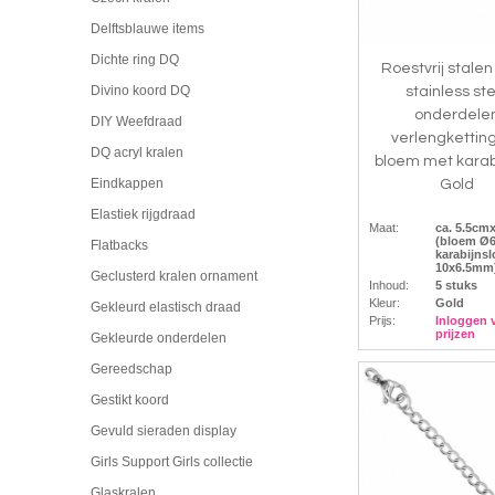
Delftsblauwe items
Dichte ring DQ
Roestvrij stalen
Divino koord DQ
stainless st
onderdele
DIY Weefdraad
verlengketting
DQ acryl kralen
bloem met karabi
Eindkappen
Gold
Elastiek rijgdraad
Maat:
ca. 5.5c
(bloem Ø6
Flatbacks
karabijnsl
10x6.5mm
Geclusterd kralen ornament
Inhoud:
5 stuks
Kleur:
Gold
Gekleurd elastisch draad
Prijs:
Inloggen 
prijzen
Gekleurde onderdelen
Gereedschap
Gestikt koord
Gevuld sieraden display
Girls Support Girls collectie
Glaskralen