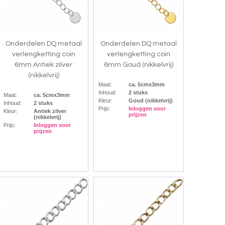
Onderdelen DQ metaal
Onderdelen DQ metaal
verlengketting coin
verlengketting coin
6mm Antiek zilver
6mm Goud (nikkelvrij)
(nikkelvrij)
Maat:
ca. 5cmx3mm
Inhoud:
2 stuks
Maat:
ca. 5cmx3mm
Kleur:
Goud (nikkelvrij)
Inhoud:
2 stuks
Prijs:
Inloggen voor
Kleur:
Antiek zilver
prijzen
(nikkelvrij)
Prijs:
Inloggen voor
prijzen