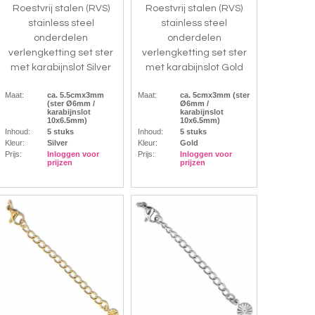
Roestvrij stalen (RVS)
Roestvrij stalen (RVS)
stainless steel
stainless steel
onderdelen
onderdelen
verlengketting set ster
verlengketting set ster
met karabijnslot Silver
met karabijnslot Gold
Maat:
ca. 5.5cmx3mm
Maat:
ca. 5cmx3mm (ster
(ster Ø6mm /
Ø6mm /
karabijnslot
karabijnslot
10x6.5mm)
10x6.5mm)
Inhoud:
5 stuks
Inhoud:
5 stuks
Kleur:
Silver
Kleur:
Gold
Prijs:
Inloggen voor
Prijs:
Inloggen voor
prijzen
prijzen