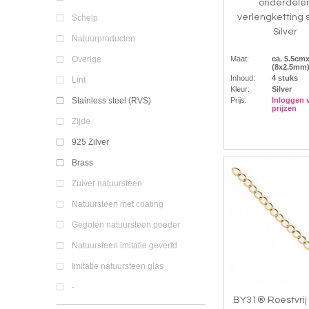
onderdele
verlengketting s
Schelp
Silver
Natuurproducten
Maat:
ca. 5.5c
Overige
(8x2.5mm
Inhoud:
4 stuks
Lint
Kleur:
Silver
Prijs:
Inloggen 
Stainless steel (RVS)
prijzen
Zijde
925 Zilver
Brass
Zuiver natuursteen
Natuursteen met coating
Gegoten natuursteen poeder
Natuursteen imitatie geverfd
Imitatie natuursteen glas
-
BY31® Roestvrij