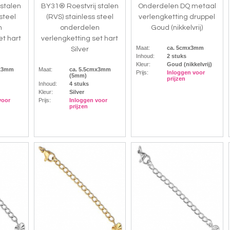
 stalen
BY31® Roestvrij stalen
Onderdelen DQ metaal
 steel
(RVS) stainless steel
verlengketting druppel
n
onderdelen
Goud (nikkelvrij)
et hart
verlengketting set hart
Maat:
ca. 5cmx3mm
Silver
Inhoud:
2 stuks
Kleur:
Goud (nikkelvrij)
mx3mm
Maat:
ca. 5.5cmx3mm
Prijs:
Inloggen voor
(5mm)
prijzen
Inhoud:
4 stuks
Kleur:
Silver
voor
Prijs:
Inloggen voor
prijzen