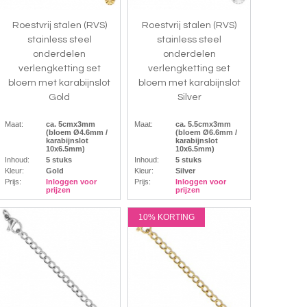
Roestvrij stalen (RVS)
Roestvrij stalen (RVS)
stainless steel
stainless steel
onderdelen
onderdelen
verlengketting set
verlengketting set
bloem met karabijnslot
bloem met karabijnslot
Gold
Silver
Maat:
ca. 5cmx3mm
Maat:
ca. 5.5cmx3mm
(bloem Ø4.6mm /
(bloem Ø6.6mm /
karabijnslot
karabijnslot
10x6.5mm)
10x6.5mm)
Inhoud:
5 stuks
Inhoud:
5 stuks
Kleur:
Gold
Kleur:
Silver
Prijs:
Inloggen voor
Prijs:
Inloggen voor
prijzen
prijzen
10% KORTING