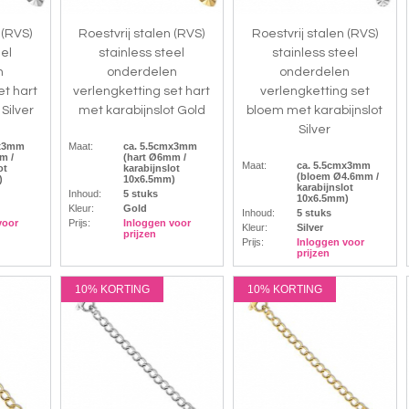
 (RVS)
Roestvrij stalen (RVS)
Roestvrij stalen (RVS)
eel
stainless steel
stainless steel
n
onderdelen
onderdelen
et hart
verlengketting set hart
verlengketting set
Silver
met karabijnslot Gold
bloem met karabijnslot
Silver
mx3mm
Maat:
ca. 5.5cmx3mm
m /
(hart Ø6mm /
Maat:
ca. 5.5cmx3mm
ot
karabijnslot
(bloem Ø4.6mm /
)
10x6.5mm)
karabijnslot
Inhoud:
5 stuks
10x6.5mm)
Kleur:
Gold
Inhoud:
5 stuks
voor
Prijs:
Inloggen voor
Kleur:
Silver
prijzen
Prijs:
Inloggen voor
prijzen
10% KORTING
10% KORTING