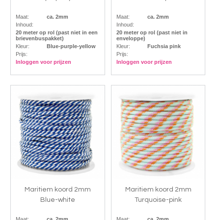
Maat:
ca. 2mm
Maat:
ca. 2mm
Inhoud:
Inhoud:
20 meter op rol (past niet in een
20 meter op rol (past niet in
brievenbuspakket)
enveloppe)
Kleur:
Blue-purple-yellow
Kleur:
Fuchsia pink
Prijs:
Prijs:
Inloggen voor prijzen
Inloggen voor prijzen
Maritiem koord 2mm
Maritiem koord 2mm
Blue-white
Turquoise-pink
Maat:
ca. 2mm
Maat:
ca. 2mm