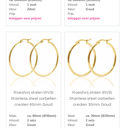
ca. 64x4mm (Ø59mm)
ca. 64x4mm (Ø59mm)
Inhoud:
1 stuk
Inhoud:
1 stuk
Kleur:
Zilver
Kleur:
Goud
Prijs:
Prijs:
Inloggen voor prijzen
Inloggen voor prijzen
Roestvrij stalen (RVS)
Roestvrij stalen (RVS)
Stainless steel oorbellen
Stainless steel oorbellen
creolen 40mm Goud
creolen 30mm Goud
Maat:
ca. 40mm (Ø36mm)
Maat:
ca. 30mm (Ø25mm)
Inhoud:
2 sets
Inhoud:
2 sets
Kleur:
Goud
Kleur:
Goud