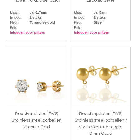
flower Turquoise-gold
zirconia Silver
Maat:
ca. 8x7mm
Maat:
ca. 5mm
Inhoud:
2 stuks
Inhoud:
2 stuks
Kleur:
Turquoise-gold
Kleur:
Silver
Prijs:
Prijs:
Inloggen voor prijzen
Inloggen voor prijzen
Roestvrij stalen (RVS)
Roestvrij stalen (RVS)
Stainless steel oorbellen
Stainless steel oorbellen /
zirconia Gold
oorstekers met oogje
6mm Goud