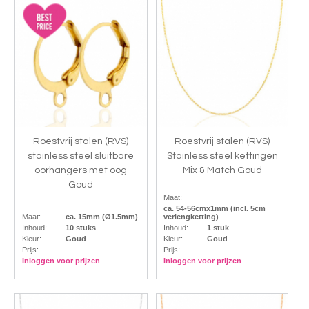
Roestvrij stalen (RVS)
Roestvrij stalen (RVS)
stainless steel sluitbare
Stainless steel kettingen
oorhangers met oog
Mix & Match Goud
Goud
Maat:
ca. 54-56cmx1mm (incl. 5cm
Maat:
ca. 15mm (Ø1.5mm)
verlengketting)
Inhoud:
10 stuks
Inhoud:
1 stuk
Kleur:
Goud
Kleur:
Goud
Prijs:
Prijs:
Inloggen voor prijzen
Inloggen voor prijzen