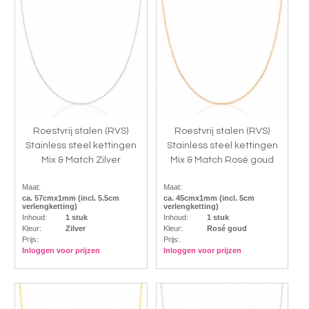
Roestvrij stalen (RVS)
Roestvrij stalen (RVS)
Stainless steel kettingen
Stainless steel kettingen
Mix & Match Zilver
Mix & Match Rosé goud
Maat:
Maat:
ca. 57cmx1mm (incl. 5.5cm
ca. 45cmx1mm (incl. 5cm
verlengketting)
verlengketting)
Inhoud:
1 stuk
Inhoud:
1 stuk
Kleur:
Zilver
Kleur:
Rosé goud
Prijs:
Prijs:
Inloggen voor prijzen
Inloggen voor prijzen