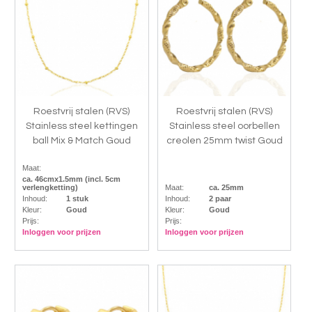
Roestvrij stalen (RVS)
Roestvrij stalen (RVS)
Stainless steel kettingen
Stainless steel oorbellen
ball Mix & Match Goud
creolen 25mm twist Goud
Maat:
ca. 46cmx1.5mm (incl. 5cm
verlengketting)
Maat:
ca. 25mm
Inhoud:
1 stuk
Inhoud:
2 paar
Kleur:
Goud
Kleur:
Goud
Prijs:
Prijs:
Inloggen voor prijzen
Inloggen voor prijzen