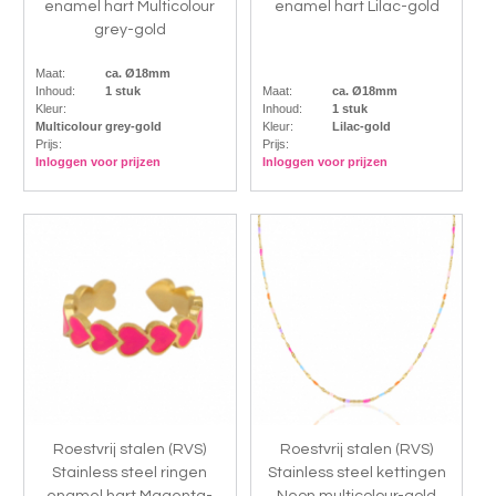
enamel hart Multicolour
enamel hart Lilac-gold
grey-gold
Maat:
ca. Ø18mm
Inhoud:
1 stuk
Maat:
ca. Ø18mm
Kleur:
Inhoud:
1 stuk
Multicolour grey-gold
Kleur:
Lilac-gold
Prijs:
Prijs:
Inloggen voor prijzen
Inloggen voor prijzen
Roestvrij stalen (RVS)
Roestvrij stalen (RVS)
Stainless steel ringen
Stainless steel kettingen
enamel hart Magenta-
Neon multicolour-gold