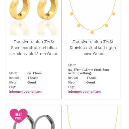
Roestvrij stalen (RVS)
Roestvrij stalen (RVS)
Stainless steel oorbellen
Stainless steel kettingen
creolen vlak 13mm Goud
coins Goud
Maat:
ca. 47cmx1.5mm (incl. 6cm
Maat:
ca. 13mm
verlengketting)
Inhoud:
4 stuks
Inhoud:
1 stuk
Kleur:
Goud
Kleur:
Goud
Prijs:
Prijs:
Inloggen voor prijzen
Inloggen voor prijzen