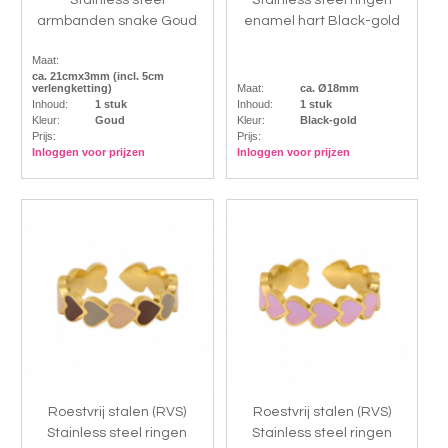
Stainless steel
Stainless steel ringen
armbanden snake Goud
enamel hart Black-gold
Maat:
ca. 21cmx3mm (incl. 5cm
verlengketting)
Maat:
ca. Ø18mm
Inhoud:
1 stuk
Inhoud:
1 stuk
Kleur:
Goud
Kleur:
Black-gold
Prijs:
Prijs:
Inloggen voor prijzen
Inloggen voor prijzen
Roestvrij stalen (RVS)
Roestvrij stalen (RVS)
Stainless steel ringen
Stainless steel ringen