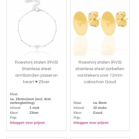
Roestvrij stalen (RVS)
Roestvrij stalen (RVS)
Stainless steel
stainless steel oorbellen
armbanden jasseron
oorstekers voor 12mm
heart ♥ Zilver
cabochon Goud
Maat:
ca. 19cmx1mm (incl. 4cm
verlengketting)
Maat:
ca. 8mm
Inhoud:
1 stuk
Inhoud:
10 stuks
Kleur:
Zilver
Kleur:
Goud
Prijs:
Prijs:
Inloggen voor prijzen
Inloggen voor prijzen