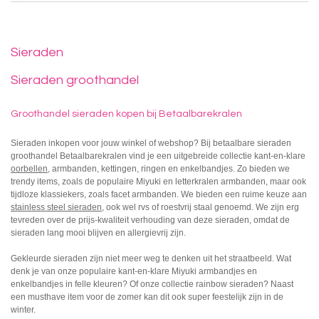
Sieraden
Sieraden groothandel
Groothandel sieraden kopen bij Betaalbarekralen
Sieraden inkopen voor jouw winkel of webshop? Bij betaalbare sieraden
groothandel Betaalbarekralen vind je een uitgebreide collectie kant-en-klare
oorbellen
, armbanden, kettingen, ringen en enkelbandjes. Zo bieden we
trendy items, zoals de populaire Miyuki en letterkralen armbanden, maar ook
tijdloze klassiekers, zoals facet armbanden. We bieden een ruime keuze aan
stainless steel sieraden
, ook wel rvs of roestvrij staal genoemd. We zijn erg
tevreden over de prijs-kwaliteit verhouding van deze sieraden, omdat de
sieraden lang mooi blijven en allergievrij zijn.
Gekleurde sieraden zijn niet meer weg te denken uit het straatbeeld. Wat
denk je van onze populaire kant-en-klare Miyuki armbandjes en
enkelbandjes in felle kleuren? Of onze collectie rainbow sieraden? Naast
een musthave item voor de zomer kan dit ook super feestelijk zijn in de
winter.