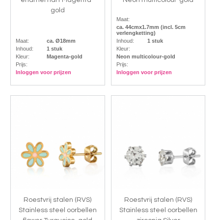
gold
Maat:
ca. 44cmx1.7mm (incl. 5cm
verlengketting)
Maat:
ca. Ø18mm
Inhoud:
1 stuk
Inhoud:
1 stuk
Kleur:
Kleur:
Magenta-gold
Neon multicolour-gold
Prijs:
Prijs:
Inloggen voor prijzen
Inloggen voor prijzen
Roestvrij stalen (RVS)
Roestvrij stalen (RVS)
Stainless steel oorbellen
Stainless steel oorbellen