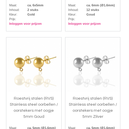
Maat:
ca. 6x5mm
Maat:
ca. 6mm (Ø1.6mm)
Inhoud:
2 stuks
Inhoud:
12 stuks
Kleur:
Gold
Kleur:
Goud
Prijs:
Prijs:
Inloggen voor prijzen
Inloggen voor prijzen
Roestvrij stalen (RVS)
Roestvrij stalen (RVS)
Stainless steel oorbellen /
Stainless steel oorbellen /
oorstekers met oogje
oorstekers met oogje
5mm Goud
5mm Zilver
Maat:
ca. 5mm (Ø1.6mm)
Maat:
ca. 5mm (Ø1.6mm)