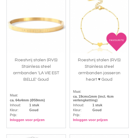
Roestvrij stalen (RVS)
Roestvrij stalen (RVS)
Stainless steel
Stainless steel
armbanden 'LA VIE EST
armbanden jasseron
BELLE' Goud
heart ♥ Goud
Maat:
Maat:
ca. 19cmx1mm (incl. 4cm
ca. 64x4mm (Ø59mm)
verlengketting)
Inhoud:
1 stuk
Inhoud:
1 stuk
Kleur:
Goud
Kleur:
Goud
Prijs:
Prijs:
Inloggen voor prijzen
Inloggen voor prijzen