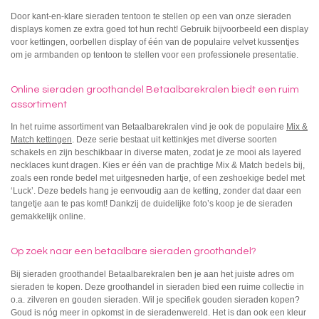
Door kant-en-klare sieraden tentoon te stellen op een van onze sieraden
displays komen ze extra goed tot hun recht! Gebruik bijvoorbeeld een display
voor kettingen, oorbellen display of één van de populaire velvet kussentjes
om je armbanden op tentoon te stellen voor een professionele presentatie.
Online sieraden groothandel Betaalbarekralen biedt een ruim
assortiment
In het ruime assortiment van Betaalbarekralen vind je ook de populaire
Mix &
Match kettingen
. Deze serie bestaat uit kettinkjes met diverse soorten
schakels en zijn beschikbaar in diverse maten, zodat je ze mooi als layered
necklaces kunt dragen. Kies er één van de prachtige Mix & Match bedels bij,
zoals een ronde bedel met uitgesneden hartje, of een zeshoekige bedel met
‘Luck’. Deze bedels hang je eenvoudig aan de ketting, zonder dat daar een
tangetje aan te pas komt! Dankzij de duidelijke foto’s koop je de sieraden
gemakkelijk online.
Op zoek naar een betaalbare sieraden groothandel?
Bij sieraden groothandel Betaalbarekralen ben je aan het juiste adres om
sieraden te kopen. Deze groothandel in sieraden bied een ruime collectie in
o.a. zilveren en gouden sieraden. Wil je specifiek gouden sieraden kopen?
Goud is nóg meer in opkomst in de sieradenwereld. Het is dan ook een kleur