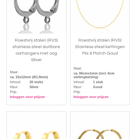
Roestvrij stalen (RVS)
Roestvrij stalen (RVS)
stainless steel sluitbare
Stainless steel kettingen
oorhangers met oog
Mix & Match Goud
Silver
Maat:
Maat:
ca. 66cmx1mm (incl. 6cm
ca. 15x12mm (Ø1.9mm)
verlengketting)
Inhoud:
20 stuks
Inhoud:
1 stuk
Kleur:
Silver
Kleur:
Goud
Prijs:
Prijs:
Inloggen voor prijzen
Inloggen voor prijzen