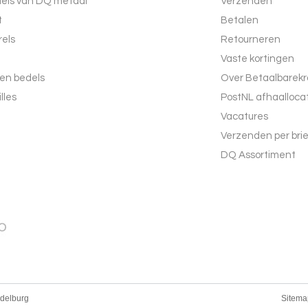
dels van DQ metaal
Verzenden
t
Betalen
els
Retourneren
Vaste kortingen
 en bedels
Over Betaalbarekr
lles
PostNL afhaalloca
Vacatures
Verzenden per bri
DQ Assortiment
ddelburg
Sitema