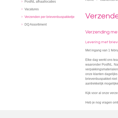
PostNL afhaallocaties
Vacatures
Verzende
Verzenden per brievenbuspakketje
DQ Assortiment
Verzending me
Levering met brie
Met ingang van 1 febru
Elke dag werkt ons tea
waaronder PostNL. Naar
verpakkingsmaterialen
onze klanten dagelijk
brievenbuspakket niet 
aantrekkelijk mogelijke
Kijk voor al onze verz
Heb je nog vragen om