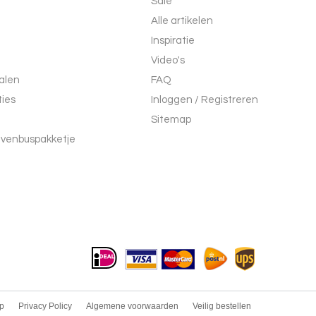
Sale
Alle artikelen
Inspiratie
Video's
alen
FAQ
ties
Inloggen / Registreren
Sitemap
evenbuspakketje
p
Privacy Policy
Algemene voorwaarden
Veilig bestellen