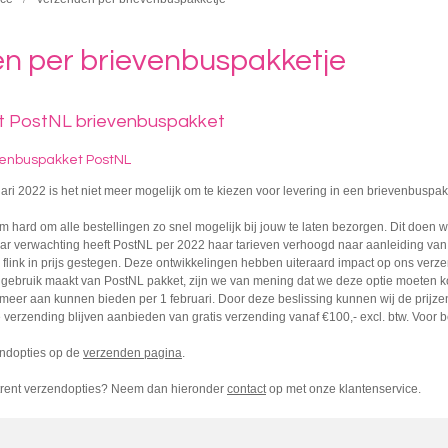
n per brievenbuspakketje
t PostNL brievenbuspakket
venbuspakket PostNL
ari 2022 is het niet meer mogelijk om te kiezen voor levering in een brievenbuspak
m hard om alle bestellingen zo snel mogelijk bij jouw te laten bezorgen. Dit doen w
 verwachting heeft PostNL per 2022 haar tarieven verhoogd naar aanleiding van de
 flink in prijs gestegen. Deze ontwikkelingen hebben uiteraard impact op ons ve
s gebruik maakt van PostNL pakket, zijn we van mening dat we deze optie moeten k
meer aan kunnen bieden per 1 februari. Door deze beslissing kunnen wij de prijzen
 verzending blijven aanbieden van gratis verzending vanaf €100,- excl. btw. Voor bes
endopties op de
verzenden pagina
.
trent verzendopties? Neem dan hieronder
contact
op met onze klantenservice.