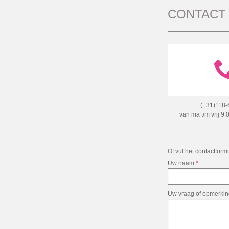
CONTACT
(+31)118-
van ma t/m vrij 9:
Of vul het contactformu
Uw naam
*
Uw vraag of opmerki