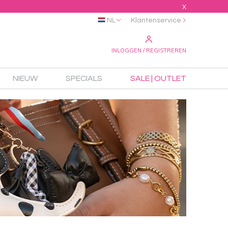
X
NL
Klantenservice
INLOGGEN / REGISTREREN
NIEUW
SPECIALS
SALE | OUTLET