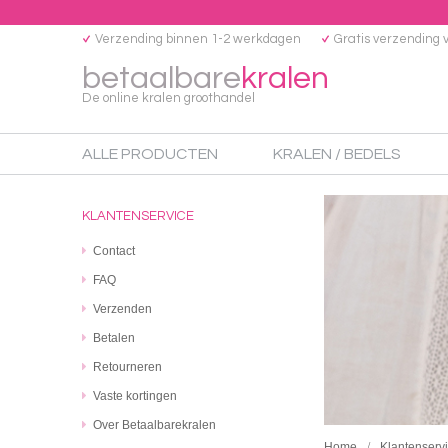
Verzending binnen 1-2 werkdagen
Gratis verzending 
betaalbare
kralen
De online kralen groothandel
ALLE PRODUCTEN
KRALEN / BEDELS
KLANTENSERVICE
Contact
FAQ
Verzenden
Betalen
Retourneren
Vaste kortingen
Over Betaalbarekralen
Home
Klantenserv