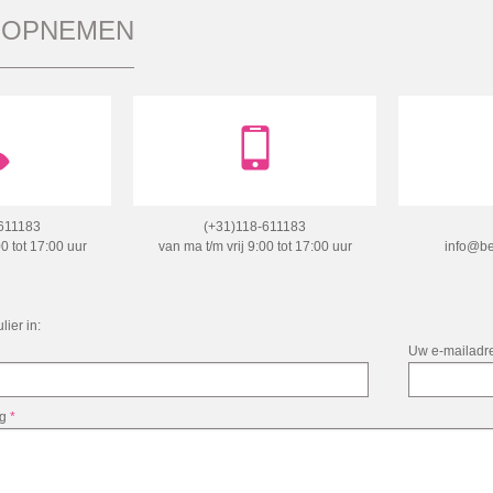
 OPNEMEN
611183
(+31)118-611183
00 tot 17:00 uur
van ma t/m vrij 9:00 tot 17:00 uur
info@be
lier in:
Uw e-mailadr
ng
*