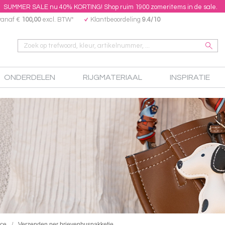
SUMMER SALE nu 40% KORTING! Shop ruim 1900 zomeritems in de sale.
vanaf €
100,00
excl. BTW*
Klantbeoordeling
9.4/10
ONDERDELEN
RIJGMATERIAAL
INSPIRATIE
ice
Verzenden per brievenbuspakketje