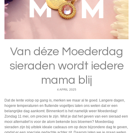
Van déze Moederdag
sieraden wordt iedere
mama blij
4 APRIL 2025
Dat de lente volop op gang is, merken we maar al te goed. Langere dagen,
hogere temperaturen en fluitende vogeltjes laten ons weten dat er een
belangrijke dag aankomt. Binnenkort is het namelijk weer Moederdag!
Zondag 11 mei, om precies te zijn. Wist je dat het geven van een sieraad een
mooi alternatief is voor de alom bekende bos bloemen? Moederdag
sieraden zijn bij uitstek ideale cadeaus om op deze bijzondere dag te geven,
omdat er een speciale gedachte achter zit. Daarom laten we je graag weten