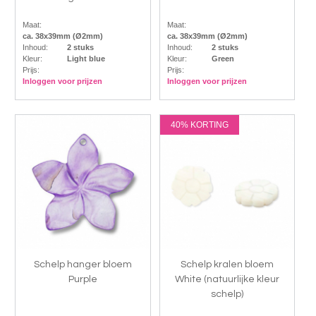
Maat:
Maat:
ca. 38x39mm (Ø2mm)
ca. 38x39mm (Ø2mm)
Inhoud:
2 stuks
Inhoud:
2 stuks
Kleur:
Light blue
Kleur:
Green
Prijs:
Prijs:
Inloggen voor prijzen
Inloggen voor prijzen
40% KORTING
Schelp hanger bloem
Schelp kralen bloem
Purple
White (natuurlijke kleur
schelp)