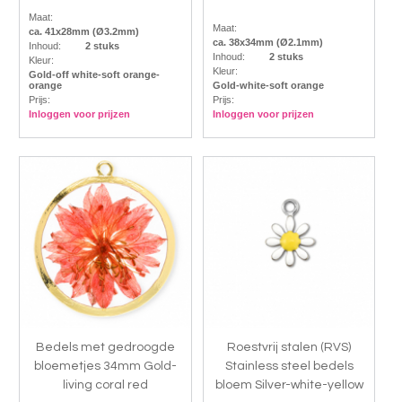
Maat:
Maat:
ca. 41x28mm (Ø3.2mm)
ca. 38x34mm (Ø2.1mm)
Inhoud:
2 stuks
Inhoud:
2 stuks
Kleur:
Kleur:
Gold-off white-soft orange-
orange
Gold-white-soft orange
Prijs:
Prijs:
Inloggen voor prijzen
Inloggen voor prijzen
Bedels met gedroogde
Roestvrij stalen (RVS)
bloemetjes 34mm Gold-
Stainless steel bedels
living coral red
bloem Silver-white-yellow