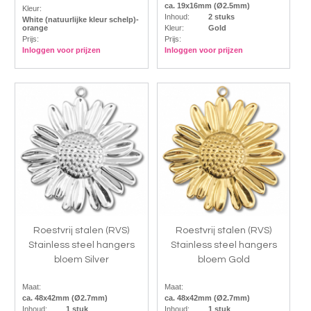
ca. 19x16mm (Ø2.5mm)
Kleur:
Inhoud:
2 stuks
White (natuurlijke kleur schelp)-
orange
Kleur:
Gold
Prijs:
Prijs:
Inloggen voor prijzen
Inloggen voor prijzen
Roestvrij stalen (RVS)
Roestvrij stalen (RVS)
Stainless steel hangers
Stainless steel hangers
bloem Silver
bloem Gold
Maat:
Maat:
ca. 48x42mm (Ø2.7mm)
ca. 48x42mm (Ø2.7mm)
Inhoud:
1 stuk
Inhoud:
1 stuk