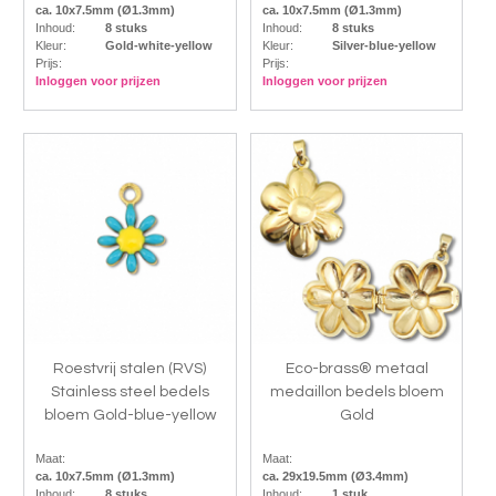
ca. 10x7.5mm (Ø1.3mm)
ca. 10x7.5mm (Ø1.3mm)
Inhoud:
8 stuks
Inhoud:
8 stuks
Kleur:
Gold-white-yellow
Kleur:
Silver-blue-yellow
Prijs:
Prijs:
Inloggen voor prijzen
Inloggen voor prijzen
Roestvrij stalen (RVS)
Eco-brass® metaal
Stainless steel bedels
medaillon bedels bloem
bloem Gold-blue-yellow
Gold
Maat:
Maat:
ca. 10x7.5mm (Ø1.3mm)
ca. 29x19.5mm (Ø3.4mm)
Inhoud:
8 stuks
Inhoud:
1 stuk