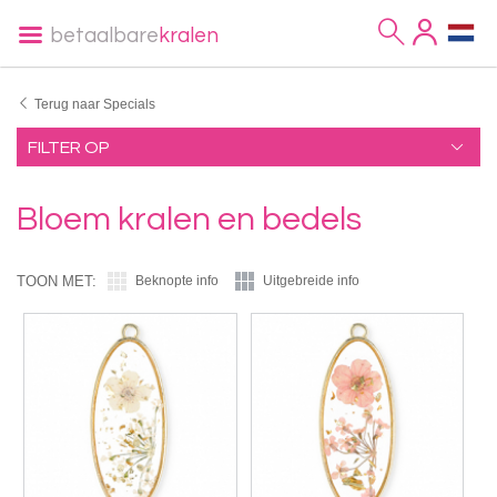
betaalbare
kralen
Terug naar Specials
FILTER OP
Bloem kralen en bedels
TOON MET:
Beknopte info
Uitgebreide info