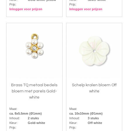
Prijs:
Prijs:
Inloggen voor prijzen
Inloggen voor prijzen
Brass TQ metaal bedels
Schelp kralen bloem Off
bloem met parels Gold-
white
white
Maat:
Maat:
ca. 8x5.5mm (Ø1mm)
ca. 10x10mm (Ø1mm)
Inhoud:
2 stuks
Inhoud:
3 stuks
Kleur:
Gold-white
Kleur:
Off white
Prijs:
Prijs: