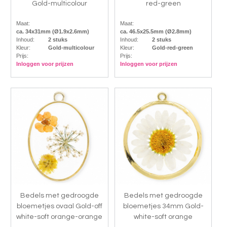
Gold-multicolour
red-green
Maat:
Maat:
ca. 34x31mm (Ø1.9x2.6mm)
ca. 46.5x25.5mm (Ø2.8mm)
Inhoud:
2 stuks
Inhoud:
2 stuks
Kleur:
Gold-multicolour
Kleur:
Gold-red-green
Prijs:
Prijs:
Inloggen voor prijzen
Inloggen voor prijzen
Bedels met gedroogde
Bedels met gedroogde
bloemetjes ovaal Gold-off
bloemetjes 34mm Gold-
white-soft orange-orange
white-soft orange