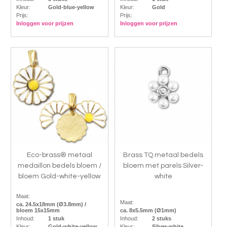
Kleur:
Gold-blue-yellow
Kleur:
Gold
Prijs:
Prijs:
Inloggen voor prijzen
Inloggen voor prijzen
Eco-brass® metaal
Brass TQ metaal bedels
medaillon bedels bloem /
bloem met parels Silver-
bloem Gold-white-yellow
white
Maat:
Maat:
ca. 24.5x18mm (Ø3.8mm) /
bloem 15x15mm
ca. 8x5.5mm (Ø1mm)
Inhoud:
1 stuk
Inhoud:
2 stuks
Kleur:
Gold-white-yellow
Kleur:
Silver-white