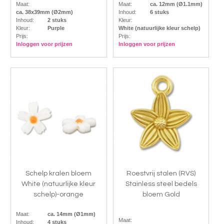
Maat:
Maat:
ca. 12mm (Ø1.1mm)
ca. 38x39mm (Ø2mm)
Inhoud:
6 stuks
Inhoud:
2 stuks
Kleur:
Kleur:
Purple
White (natuurlijke kleur schelp)
Prijs:
Prijs:
Inloggen voor prijzen
Inloggen voor prijzen
Schelp kralen bloem
Roestvrij stalen (RVS)
White (natuurlijke kleur
Stainless steel bedels
schelp)-orange
bloem Gold
Maat:
ca. 14mm (Ø1mm)
Maat:
Inhoud:
4 stuks