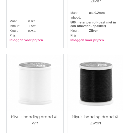
Zilver
Maat:
ca. 0.2mm
Inhoud:
Maat:
n.v.t.
500 meter per rol (past niet in
Inhoud:
1 set
een brievenbuspakket)
Kleur:
n.v.t.
Kleur:
Zilver
Prijs:
Prijs:
Inloggen voor prijzen
Inloggen voor prijzen
Miyuki beading draad XL
Miyuki beading draad XL
Wit
Zwart