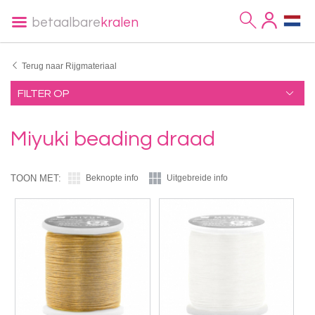
betaalbare
kralen
Terug naar Rijgmateriaal
FILTER OP
Miyuki beading draad
TOON MET:
Beknopte info
Uitgebreide info