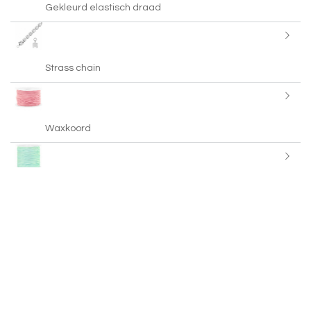
Gekleurd elastisch draad
Strass chain
Waxkoord
Macramé draad
Miyuki beading draad
Acrylic chain