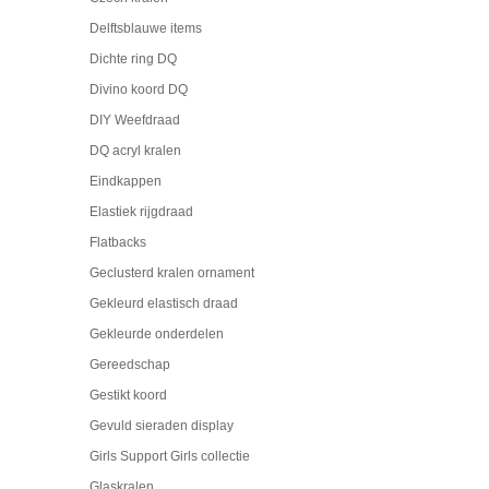
Delftsblauwe items
Dichte ring DQ
Divino koord DQ
DIY Weefdraad
DQ acryl kralen
Eindkappen
Elastiek rijgdraad
Flatbacks
Geclusterd kralen ornament
Gekleurd elastisch draad
Gekleurde onderdelen
Gereedschap
Gestikt koord
Gevuld sieraden display
Girls Support Girls collectie
Glaskralen