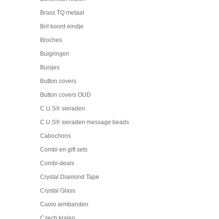
Brass TQ metaal
Bril koord eindje
Broches
Buigringen
Buisjes
Button covers
Button covers OUD
C.U.S® sieraden
C.U.S® sieraden message beads
Cabochons
Combi en gift sets
Combi-deals
Crystal Diamond Tape
Crystal Glass
Cuoio armbanden
Czech kralen