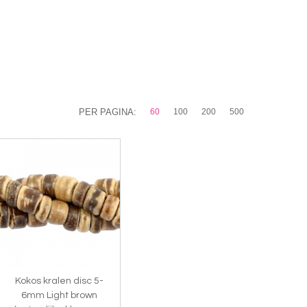
PER PAGINA:
60
100
200
500
Kokos kralen disc 5-
6mm Light brown