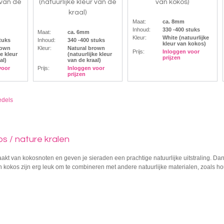
 van de
(natuurlijke kleur van de
van kokos)
kraal)
Maat:
ca. 8mm
Inhoud:
330 -400 stuks
Maat:
ca. 6mm
Kleur:
White (natuurlijke
tuks
Inhoud:
340 -400 stuks
kleur van kokos)
rown
Kleur:
Natural brown
Prijs:
Inloggen voor
ke kleur
(natuurlijke kleur
prijzen
al)
van de kraal)
voor
Prijs:
Inloggen voor
prijzen
edels
s / nature kralen
akt van kokosnoten en geven je sieraden een prachtige natuurlijke uitstraling. Dank
an kokos zijn erg leuk om te combineren met andere natuurlijke materialen, zoals h