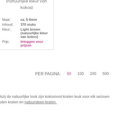
(natuurlijke kleur van
kokos)
Maat:
ca. 5-6mm
Inhoud:
370 stuks
Kleur:
Light brown
(natuurlijke kleur
van kokos)
Prijs:
Inloggen voor
prijzen
PER PAGINA:
60
100
200
500
zij de natuurlijke look zijn
kokosnoot kralen
leuk voor elk seizoen
outen kralen en
natuursteen kralen
.