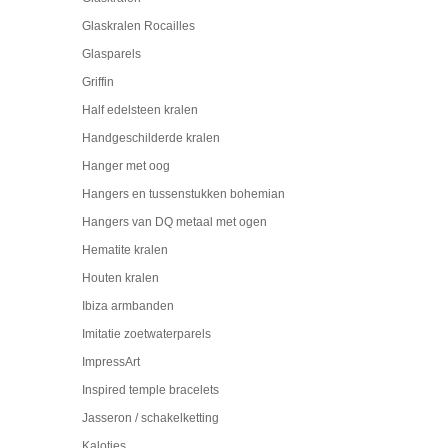
Glaskralen Rocailles
Glasparels
Griffin
Half edelsteen kralen
Handgeschilderde kralen
Hanger met oog
Hangers en tussenstukken bohemian
Hangers van DQ metaal met ogen
Hematite kralen
Houten kralen
Ibiza armbanden
Imitatie zoetwaterparels
ImpressArt
Inspired temple bracelets
Jasseron / schakelketting
Kalotjes