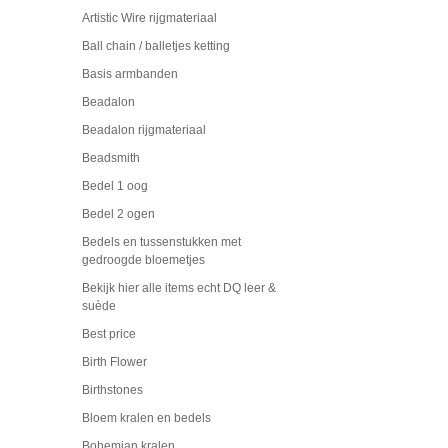
Artistic Wire rijgmateriaal
Ball chain / balletjes ketting
Basis armbanden
Beadalon
Beadalon rijgmateriaal
Beadsmith
Bedel 1 oog
Bedel 2 ogen
Bedels en tussenstukken met
gedroogde bloemetjes
Bekijk hier alle items echt DQ leer &
suède
Best price
Birth Flower
Birthstones
Bloem kralen en bedels
Bohemian kralen