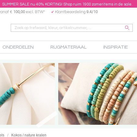
SUMMER SALE nu 40% KORTING! Shop ruim 1900 zomeritems in de sale.
vanaf €
100,00
excl. BTW*
Klantbeoordeling
9.4/10
ONDERDELEN
RIJGMATERIAAL
INSPIRATIE
els
Kokos / nature kralen