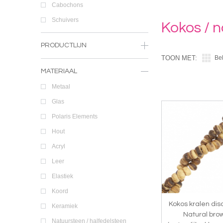
Cabochons
Schuivers
Kokos / n
PRODUCTLIJN
TOON MET:
Be
MATERIAAL
Metaal
Glas
Polaris Elements
Hout
Acryl
Leer
Elastiek
Koord
Kokos kralen di
Keramiek
Natural bro
Natuursteen / halfedelsteen