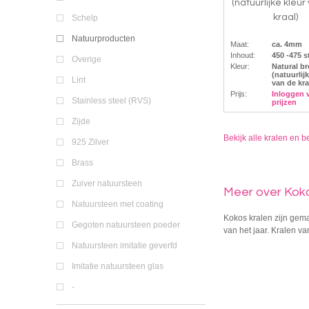
(natuurlijke kleur
kraal)
Schelp
Natuurproducten
Maat:
ca. 4mm
Inhoud:
450 -475 s
Overige
Kleur:
Natural b
(natuurlij
Lint
van de kra
Prijs:
Inloggen 
Stainless steel (RVS)
prijzen
Zijde
Bekijk alle kralen en b
925 Zilver
Brass
Zuiver natuursteen
Meer over Koko
Natuursteen met coating
Kokos kralen zijn gema
Gegoten natuursteen poeder
van het jaar. Kralen v
Natuursteen imitatie geverfd
Imitatie natuursteen glas
-