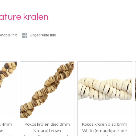
ature kralen
knopte info
Uitgebreide info
sc 4mm
Kokos kralen disc 6mm
Kokos kralen disc 8mm
wn
Natural brown
White (natuurlijke kleur