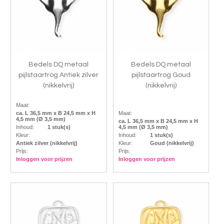
Bedels DQ metaal
Bedels DQ metaal
pijlstaartrog Antiek zilver
pijlstaartrog Goud
(nikkelvrij)
(nikkelvrij)
Maat:
ca. L 36,5 mm x B 24,5 mm x H
Maat:
4,5 mm (Ø 3,5 mm)
ca. L 36,5 mm x B 24,5 mm x H
Inhoud:
1 stuk(s)
4,5 mm (Ø 3,5 mm)
Kleur:
Inhoud:
1 stuk(s)
Antiek zilver (nikkelvrij)
Kleur:
Goud (nikkelvrij)
Prijs:
Prijs:
Inloggen voor prijzen
Inloggen voor prijzen