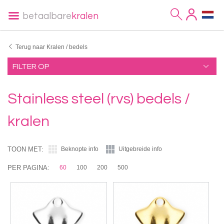
betaalbare
kralen
Terug naar Kralen / bedels
FILTER OP
Stainless steel (rvs) bedels /
kralen
TOON MET:
Beknopte info
Uitgebreide info
PER PAGINA:
60
100
200
500