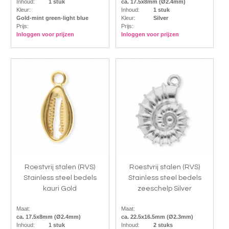
Inhoud:
1 stuk
ca. 17.5x8mm (Ø2.4mm)
Kleur:
Inhoud:
1 stuk
Gold-mint green-light blue
Kleur:
Silver
Prijs:
Prijs:
Inloggen voor prijzen
Inloggen voor prijzen
Roestvrij stalen (RVS)
Roestvrij stalen (RVS)
Stainless steel bedels
Stainless steel bedels
kauri Gold
zeeschelp Silver
Maat:
Maat:
ca. 17.5x8mm (Ø2.4mm)
ca. 22.5x16.5mm (Ø2.3mm)
Inhoud:
1 stuk
Inhoud:
2 stuks