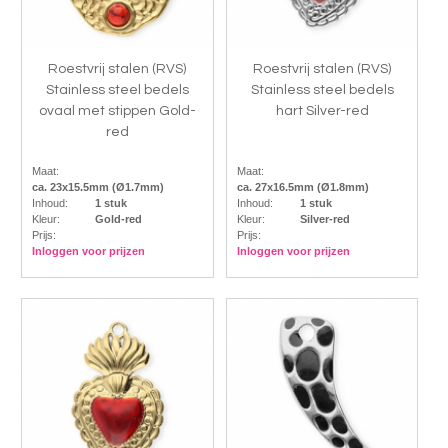
Roestvrij stalen (RVS)
Roestvrij stalen (RVS)
Stainless steel bedels
Stainless steel bedels
ovaal met stippen Gold-
hart Silver-red
red
Maat:
Maat:
ca. 23x15.5mm (Ø1.7mm)
ca. 27x16.5mm (Ø1.8mm)
Inhoud:
1 stuk
Inhoud:
1 stuk
Kleur:
Gold-red
Kleur:
Silver-red
Prijs:
Prijs:
Inloggen voor prijzen
Inloggen voor prijzen