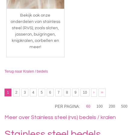
Bekijk ook onze
onderdelen van stainless
steel (RVS), zoals sloten,
jasseron, buigringen,
knijpkralen, oorbellen en
meer!
Terug naar Kralen / bedels
1
2
3
4
5
6
7
8
9
10
PER PAGINA:
60
100
200
500
Meer over Stainless steel (rvs) bedels / kralen
Stainless steel bedels