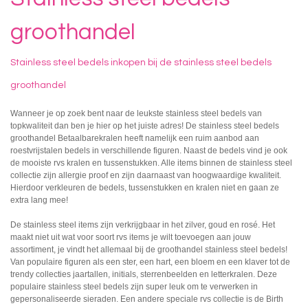
groothandel
Stainless steel bedels inkopen bij de stainless steel bedels
groothandel
Wanneer je op zoek bent naar de leukste stainless steel bedels van
topkwaliteit dan ben je hier op het juiste adres! De stainless steel bedels
groothandel Betaalbarekralen heeft namelijk een ruim aanbod aan
roestvrijstalen bedels in verschillende figuren. Naast de bedels vind je ook
de mooiste rvs kralen en tussenstukken. Alle items binnen de stainless steel
collectie zijn allergie proof en zijn daarnaast van hoogwaardige kwaliteit.
Hierdoor verkleuren de bedels, tussenstukken en kralen niet en gaan ze
extra lang mee!
De stainless steel items zijn verkrijgbaar in het zilver, goud en rosé. Het
maakt niet uit wat voor soort rvs items je wilt toevoegen aan jouw
assortiment, je vindt het allemaal bij de
groothandel stainless steel bedels
!
Van populaire figuren als een ster, een hart, een bloem en een klaver tot de
trendy collecties jaartallen, initials, sterrenbeelden en letterkralen. Deze
populaire
stainless steel bedels
zijn super leuk om te verwerken in
gepersonaliseerde sieraden. Een andere speciale rvs collectie is de Birth