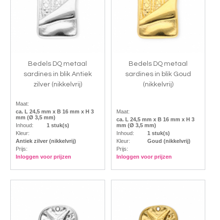
Bedels DQ metaal
Bedels DQ metaal
sardines in blik Antiek
sardines in blik Goud
zilver (nikkelvrij)
(nikkelvrij)
Maat:
ca. L 24,5 mm x B 16 mm x H 3
Maat:
mm (Ø 3,5 mm)
ca. L 24,5 mm x B 16 mm x H 3
Inhoud:
1 stuk(s)
mm (Ø 3,5 mm)
Kleur:
Inhoud:
1 stuk(s)
Antiek zilver (nikkelvrij)
Kleur:
Goud (nikkelvrij)
Prijs:
Prijs:
Inloggen voor prijzen
Inloggen voor prijzen