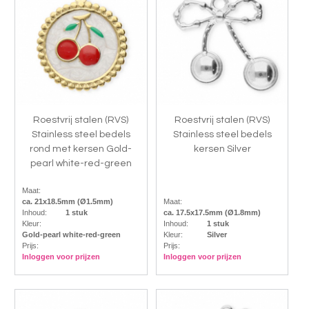
Roestvrij stalen (RVS)
Roestvrij stalen (RVS)
Stainless steel bedels
Stainless steel bedels
rond met kersen Gold-
kersen Silver
pearl white-red-green
Maat:
ca. 21x18.5mm (Ø1.5mm)
Maat:
Inhoud:
1 stuk
ca. 17.5x17.5mm (Ø1.8mm)
Kleur:
Inhoud:
1 stuk
Gold-pearl white-red-green
Kleur:
Silver
Prijs:
Prijs:
Inloggen voor prijzen
Inloggen voor prijzen