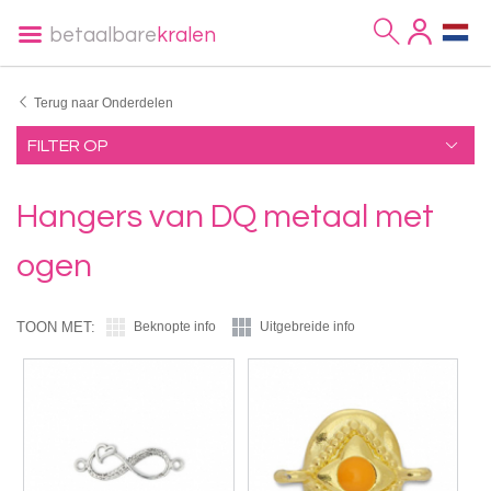
betaalbare
kralen
Terug naar Onderdelen
FILTER OP
Hangers van DQ metaal met
ogen
TOON MET:
Beknopte info
Uitgebreide info