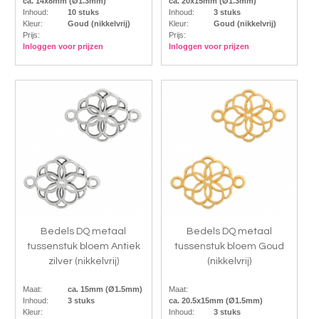
ca. 14x8mm (Ø1.3mm)
ca. 20x15mm (Ø1.3mm)
Inhoud:
10 stuks
Inhoud:
3 stuks
Kleur:
Goud (nikkelvrij)
Kleur:
Goud (nikkelvrij)
Prijs:
Prijs:
Inloggen voor prijzen
Inloggen voor prijzen
Bedels DQ metaal
Bedels DQ metaal
tussenstuk bloem Antiek
tussenstuk bloem Goud
zilver (nikkelvrij)
(nikkelvrij)
Maat:
ca. 15mm (Ø1.5mm)
Maat:
Inhoud:
3 stuks
ca. 20.5x15mm (Ø1.5mm)
Kleur:
Inhoud:
3 stuks