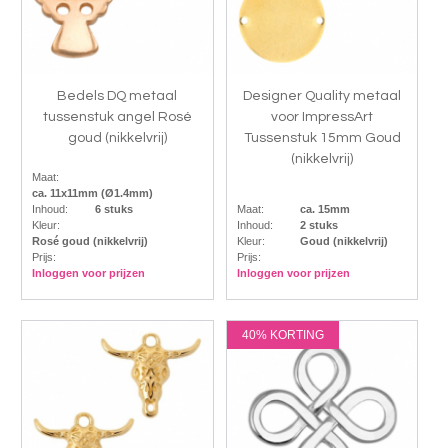
Bedels DQ metaal
Designer Quality metaal
tussenstuk angel Rosé
voor ImpressArt
goud (nikkelvrij)
Tussenstuk 15mm Goud
(nikkelvrij)
Maat:
ca. 11x11mm (Ø1.4mm)
Inhoud:
6 stuks
Maat:
ca. 15mm
Kleur:
Inhoud:
2 stuks
Rosé goud (nikkelvrij)
Kleur:
Goud (nikkelvrij)
Prijs:
Prijs:
Inloggen voor prijzen
Inloggen voor prijzen
40% KORTING