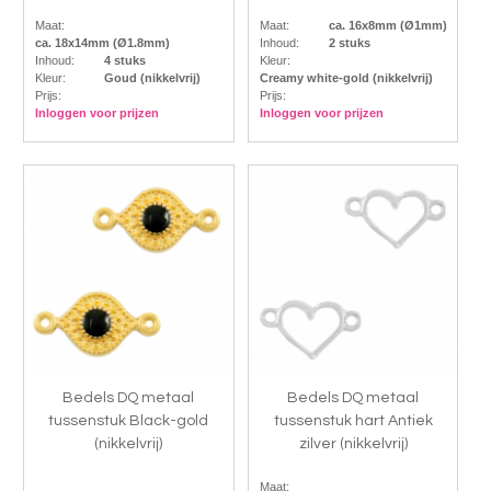
Maat:
Maat:
ca. 16x8mm (Ø1mm)
ca. 18x14mm (Ø1.8mm)
Inhoud:
2 stuks
Inhoud:
4 stuks
Kleur:
Kleur:
Goud (nikkelvrij)
Creamy white-gold (nikkelvrij)
Prijs:
Prijs:
Inloggen voor prijzen
Inloggen voor prijzen
Bedels DQ metaal
Bedels DQ metaal
tussenstuk Black-gold
tussenstuk hart Antiek
(nikkelvrij)
zilver (nikkelvrij)
Maat: