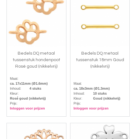
Bedels DQ metaal
Bedels DQ metaal
tussenstuk hondenpoot
tussenstuk 18mm Goud
Rosé goud (nikkelvrij)
(nikkelvrij)
Maat:
ca. 17x11mm (Ø1.6mm)
Maat:
Inhoud:
4 stuks
ca. 18x3mm (Ø1.3mm)
Kleur:
Inhoud:
10 stuks
Rosé goud (nikkelvrij)
Kleur:
Goud (nikkelvrij)
Prijs:
Prijs:
Inloggen voor prijzen
Inloggen voor prijzen