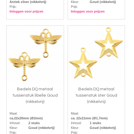
Antiek zilver (nikkelvrij)
Kleur:
Goud (nikkelvrij)
Prijs:
Prijs:
Inloggen voor prijzen
Inloggen voor prijzen
Bedels DQ metaal
Bedels DQ metaal
tussenstuk libelle Goud
tussenstuk ster Goud
(nikkelvrij)
(nikkelvrij)
Maat:
Maat:
ca.22x20mm (Ø2mm)
ca. 22x21mm (Ø1.7mm)
Inhoud:
2 stuks
Inhoud:
1 stuks
Kleur:
Goud (nikkelvrij)
Kleur:
Goud (nikkelvrij)
Prijs:
Prijs: