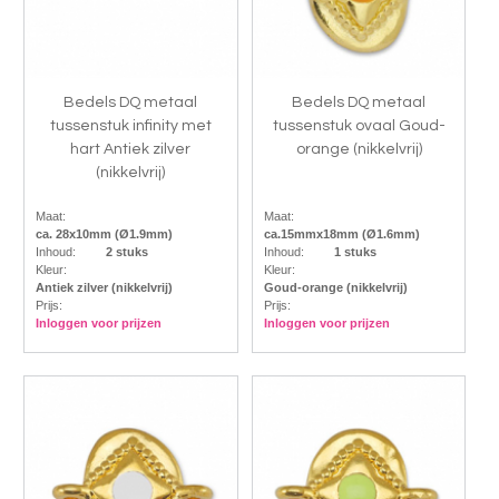
Bedels DQ metaal
Bedels DQ metaal
tussenstuk infinity met
tussenstuk ovaal Goud-
hart Antiek zilver
orange (nikkelvrij)
(nikkelvrij)
Maat:
Maat:
ca. 28x10mm (Ø1.9mm)
ca.15mmx18mm (Ø1.6mm)
Inhoud:
2 stuks
Inhoud:
1 stuks
Kleur:
Kleur:
Antiek zilver (nikkelvrij)
Goud-orange (nikkelvrij)
Prijs:
Prijs:
Inloggen voor prijzen
Inloggen voor prijzen