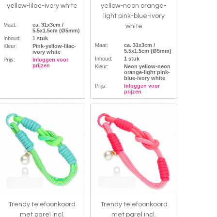
yellow-lilac-ivory white
yellow-neon orange-
light pink-blue-ivory
Maat:
ca. 31x3cm /
white
5.5x1.5cm (Ø5mm)
Inhoud:
1 stuk
Maat:
ca. 31x3cm /
Kleur:
Pink-yellow-lilac-
5.5x1.5cm (Ø5mm)
ivory white
Inhoud:
1 stuk
Prijs:
Inloggen voor
prijzen
Kleur:
Neon yellow-neon
orange-light pink-
blue-ivory white
Prijs:
Inloggen voor
prijzen
Trendy telefoonkoord
Trendy telefoonkoord
met parel incl.
met parel incl.