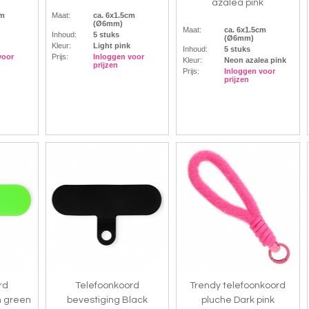
azalea pink
cm
Maat:
ca. 6x1.5cm
(Ø6mm)
Maat:
ca. 6x1.5cm
Inhoud:
5 stuks
(Ø6mm)
Kleur:
Light pink
Inhoud:
5 stuks
voor
Prijs:
Inloggen voor
Kleur:
Neon azalea pink
prijzen
Prijs:
Inloggen voor
prijzen
rd
Telefoonkoord
Trendy telefoonkoord
n green
bevestiging Black
pluche Dark pink