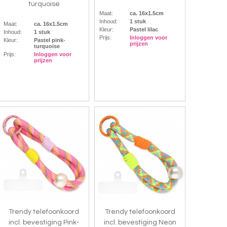
turquoise
Maat:
ca. 16x1.5cm
Inhoud:
1 stuk
Maat:
ca. 16x1.5cm
Kleur:
Pastel lilac
Inhoud:
1 stuk
Prijs:
Inloggen voor
Kleur:
Pastel pink-
prijzen
turquoise
Prijs:
Inloggen voor
prijzen
Trendy telefoonkoord
Trendy telefoonkoord
incl. bevestiging Pink-
incl. bevestiging Neon