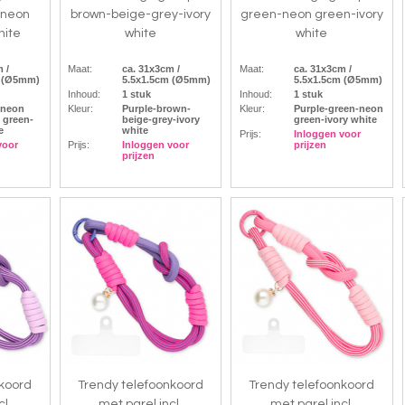
-neon
brown-beige-grey-ivory
green-neon green-ivory
hite
white
white
 /
Maat:
ca. 31x3cm /
Maat:
ca. 31x3cm /
m (Ø5mm)
5.5x1.5cm (Ø5mm)
5.5x1.5cm (Ø5mm)
Inhoud:
1 stuk
Inhoud:
1 stuk
-neon
Kleur:
Purple-brown-
Kleur:
Purple-green-neon
 green-
beige-grey-ivory
green-ivory white
e
white
Prijs:
Inloggen voor
voor
Prijs:
Inloggen voor
prijzen
prijzen
nkoord
Trendy telefoonkoord
Trendy telefoonkoord
l.
met parel incl.
met parel incl.