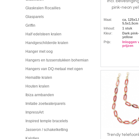
incl. bevestigin
pink-neon yel
Glaskralen Rocailles
Glasparels
Maat:
ca. 125x1.
5.5x1.5c
Griffin
Inhoud:
1 stuk
Kleur:
Dark pink
Half edelsteen kralen
yellow
Prijs:
Inloggen 
Handgeschilderde kralen
prijzen
Hanger met oog
Hangers en tussenstukken bohemian
Hangers van DQ metaal met ogen
Hematite kralen
Houten kralen
Ibiza armbanden
Imitatie zoetwaterparels
ImpressArt
Inspired temple bracelets
Jasseron / schakelketting
Trendy telefoo
Kalotjes