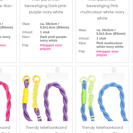
e-lilac-
bevestiging Dark pink-
bevestiging Pink
purple-ivory white
multicolour-white-ivory
white
 /
Maat:
ca. 34x3cm /
m (Ø5mm)
5.5x1.5cm (Ø5mm)
Maat:
ca. 34x3cm /
Inhoud:
1 stuk
5.5x1.5cm (Ø5mm)
ac-ivory
Kleur:
Dark pink-purple-
Inhoud:
1 stuk
ivory white
Kleur:
Pink multicolour-
voor
Prijs:
Inloggen voor
white-ivory white
prijzen
Prijs:
Inloggen voor
prijzen
nkoord
Trendy telefoonkoord
Trendy telefoonkoord