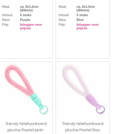
Maat:
ca. 6x1.5cm
Maat:
ca. 6x1.5cm
(Ø6mm)
(Ø6mm)
Inhoud:
5 stuks
Inhoud:
5 stuks
Kleur:
Purple
Kleur:
Blue
Prijs:
Inloggen voor
Prijs:
Inloggen voor
prijzen
prijzen
Trendy telefoonkoord
Trendy telefoonkoord
pluche Pastel pink-
pluche Pastel lilac