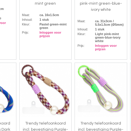
mint green
pink-mint green-blue-
5cm
ivory white
Maat:
ca. 16x1.5cm
e
Inhoud:
1 stuk
Maat:
ca. 31x3cm /
voor
Kleur:
Pastel green-mint
5.5x1.5cm (Ø5mm)
green
Inhoud:
1 stuk
Prijs:
Inloggen voor
Kleur:
Light pink-mint
prijzen
green-blue-ivory
white
Prijs:
Inloggen voor
prijzen
nkoord
Trendy telefoonkoord
Trendy telefoonkoord
g Dark
incl. bevestiging Purple-
incl. bevestiging Purple-