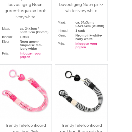
bevestiging Neon
bevestiging Neon pink-
green-turquoise teal-
white-ivory white
ivory white
Maat:
ca. 34x3cm /
5.5x1.5cm (Ø5mm)
Maat:
ca. 34x3cm /
Inhoud:
1 stuk
5.5x1.5cm (Ø5mm)
Kleur:
Neon pink-white-
Inhoud:
1 stuk
ivory white
Kleur:
Neon green-
Prijs:
Inloggen voor
turquoise teal-
prijzen
ivory white
Prijs:
Inloggen voor
prijzen
Trendy telefoonkoord
Trendy telefoonkoord
met hart Pink
met hart Black-white-