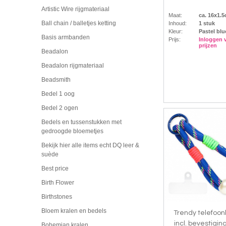
Artistic Wire rijgmateriaal
Maat:
ca. 16x1.
Ball chain / balletjes ketting
Inhoud:
1 stuk
Kleur:
Pastel blu
Basis armbanden
Prijs:
Inloggen 
prijzen
Beadalon
Beadalon rijgmateriaal
Beadsmith
Bedel 1 oog
Bedel 2 ogen
Bedels en tussenstukken met
gedroogde bloemetjes
Bekijk hier alle items echt DQ leer &
suède
Best price
Birth Flower
Birthstones
Bloem kralen en bedels
Trendy telefoo
incl. bevestigin
Bohemian kralen