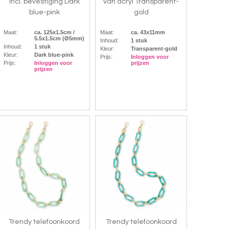
incl. bevestiging Dark
van acryl Transparent-
blue-pink
gold
Maat:
ca. 125x1.5cm /
Maat:
ca. 43x11mm
5.5x1.5cm (Ø5mm)
Inhoud:
1 stuk
Inhoud:
1 stuk
Kleur:
Transparent-gold
Kleur:
Dark blue-pink
Prijs:
Inloggen voor
Prijs:
Inloggen voor
prijzen
prijzen
Trendy telefoonkoord
Trendy telefoonkoord