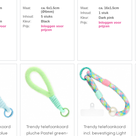
cm
Maat:
ca. 6x1.5cm
Maat:
ca. 16x1.5cm
(Ø6mm)
Inhoud:
1 stuk
Inhoud:
5 stuks
Kleur:
Dark pink
en
Kleur:
Black
Prijs:
Inloggen voor
voor
Prijs:
Inloggen voor
prijzen
prijzen
nkoord
Trendy telefoonkoord
Trendy telefoonkoord
blue
pluche Pastel green-
incl. bevestiging Light