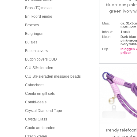
blue-neon pink
Brass TQ metaal
green-ivory w
Bril koord eindje
Maat:
ca. 31x3cm
Broches
5.5x1.5c
Inhoud:
1 stuk
Buigringen
Kleur:
Dark blue
pink-neon
Buisjes
ivory whit
Prijs:
Inloggen 
Button covers
prijzen
Button covers OUD
C.U.S® sieraden
C.U.S® sieraden message beads
Cabochons
Combi en gift sets
Combi-deals
Crystal Diamond Tape
Crystal Glass
Cuoio armbanden
Trendy telefoo
Czech kralen
met parel inc