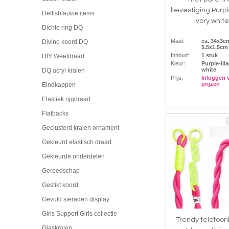
bevestiging Purpl
Delftsblauwe items
ivory white
Dichte ring DQ
Maat:
ca. 34x3cm
Divino koord DQ
5.5x1.5c
Inhoud:
1 stuk
DIY Weefdraad
Kleur:
Purple-lil
white
DQ acryl kralen
Prijs:
Inloggen 
prijzen
Eindkappen
Elastiek rijgdraad
Flatbacks
Geclusterd kralen ornament
Gekleurd elastisch draad
Gekleurde onderdelen
Gereedschap
Gestikt koord
Gevuld sieraden display
Girls Support Girls collectie
Trendy telefoo
Glaskralen