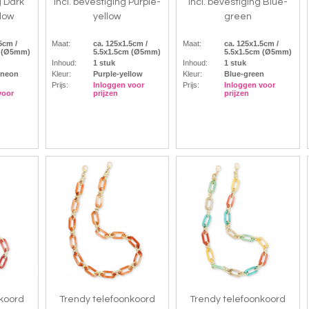
g Dark
incl. bevestiging Purple-
incl. bevestiging Blue-
low
yellow
green
5cm /
Maat:
ca. 125x1.5cm /
Maat:
ca. 125x1.5cm /
m (Ø5mm)
5.5x1.5cm (Ø5mm)
5.5x1.5cm (Ø5mm)
Inhoud:
1 stuk
Inhoud:
1 stuk
-neon
Kleur:
Purple-yellow
Kleur:
Blue-green
Prijs:
Inloggen voor
Prijs:
Inloggen voor
voor
prijzen
prijzen
nkoord
Trendy telefoonkoord
Trendy telefoonkoord