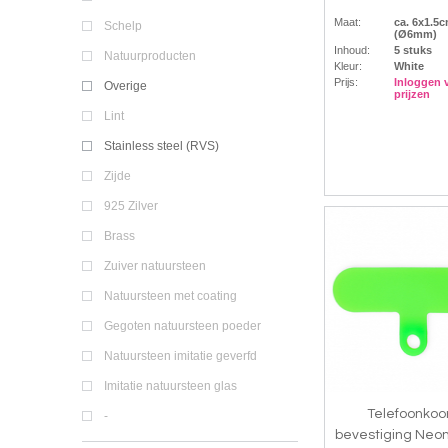
Maat:
ca. 6x1.5
Schelp
(Ø6mm)
Inhoud:
5 stuks
Natuurproducten
Kleur:
White
Prijs:
Inloggen 
Overige
prijzen
Lint
Stainless steel (RVS)
Zijde
925 Zilver
Brass
Zuiver natuursteen
Natuursteen met coating
Gegoten natuursteen poeder
Natuursteen imitatie geverfd
Imitatie natuursteen glas
Telefoonkoo
-
bevestiging Neo