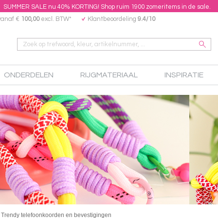
SUMMER SALE nu 40% KORTING! Shop ruim 1900 zomeritems in de sale.
vanaf €
100,00
excl. BTW*
Klantbeoordeling
9.4/10
ONDERDELEN
RIJGMATERIAAL
INSPIRATIE
Trendy telefoonkoorden en bevestigingen