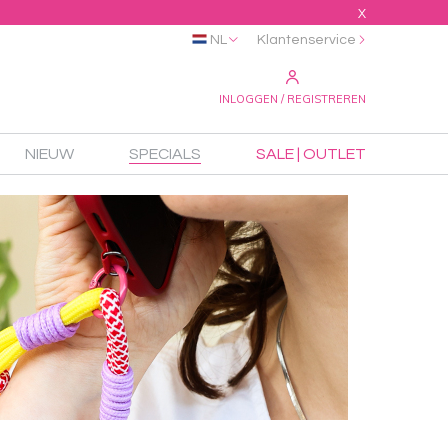
X
NL
Klantenservice
INLOGGEN / REGISTREREN
NIEUW
SPECIALS
SALE | OUTLET