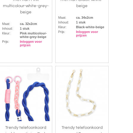
multicolour-white-grey-
beige
beige
Maat:
ca. 34x2cm
Inhoud:
1 stuk
Maat:
ca. 32x2cm
Kleur:
Black-white-beige
Inhoud:
1 stuk
Prijs:
Inloggen voor
Kleur:
Pink multicolour-
prijzen
white-grey-beige
Prijs:
Inloggen voor
prijzen
Trendy telefoonkoord
Trendy telefoonkoord