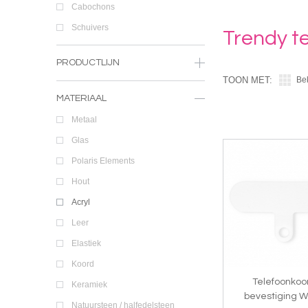
Cabochons
Schuivers
Trendy t
PRODUCTLIJN
TOON MET:
Be
MATERIAAL
Metaal
Glas
Polaris Elements
Hout
Acryl
Leer
Elastiek
Koord
Telefoonkoo
Keramiek
bevestiging W
Natuursteen / halfedelsteen