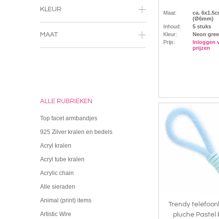
KLEUR
Maat:
ca. 6x1.5
(Ø6mm)
Inhoud:
5 stuks
Kleur:
Neon gre
MAAT
Prijs:
Inloggen 
prijzen
ALLE RUBRIEKEN
Top facet armbandjes
925 Zilver kralen en bedels
Acryl kralen
Acryl tube kralen
Acrylic chain
Alle sieraden
Animal (print) items
Trendy telefoo
Artistic Wire
pluche Pastel 