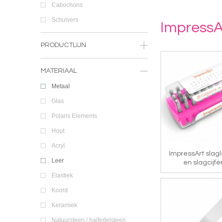
Cabochons
Schuivers
ImpressA
PRODUCTLIJN
MATERIAAL
Metaal
Glas
Polaris Elements
Hout
Acryl
ImpressArt slagl
Leer
en slagcijfe
Elastiek
Koord
Keramiek
Natuursteen / halfedelsteen