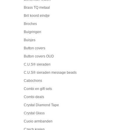
Brass TQ metaal
Bril koord eindje
Broches
Buigringen
Buisjes
Button covers
Button covers OUD
C.U.S® sieraden
C.U.S® sieraden message beads
Cabochons
Combi en gift sets
Combi-deals
Crystal Diamond Tape
Crystal Glass
Cuoio armbanden
Czech kralen