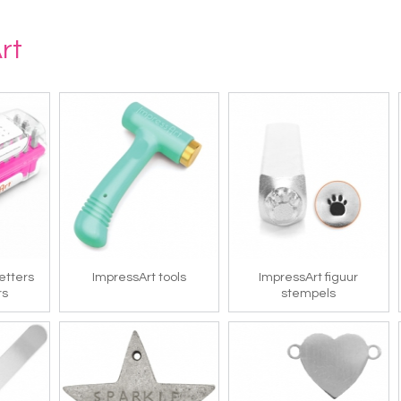
rt
etters
ImpressArt tools
ImpressArt figuur
rs
stempels