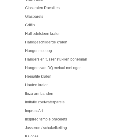
Glaskralen Rocailles
Glasparels
Griffin
Half edelsteen kralen
Handgeschilderde kralen
Hanger met oog
Hangers en tussenstukken bohemian
Hangers van DQ metaal met ogen
Hematite kralen
Houten kralen
Ibiza armbanden
Imitatie zoetwaterparels
ImpressArt
Inspired temple bracelets
Jasseron / schakelketting
Kalotjes