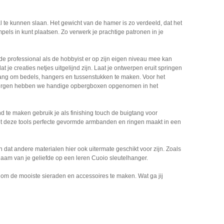
te kunnen slaan. Het gewicht van de hamer is zo verdeeld, dat het
pels in kunt plaatsen. Zo verwerk je prachtige patronen in je
e professional als de hobbyist er op zijn eigen niveau mee kan
at je creaties netjes uitgelijnd zijn. Laat je ontwerpen eruit springen
ang om bedels, hangers en tussenstukken te maken. Voor het
te bergen hebben we handige opbergboxen opgenomen in het
te maken gebruik je als finishing touch de buigtang voor
et deze tools perfecte gevormde armbanden en ringen maakt in een
dat andere materialen hier ook uitermate geschikt voor zijn. Zoals
aam van je geliefde op een leren Cuoio sleutelhanger.
om de mooiste sieraden en accessoires te maken. Wat ga jij