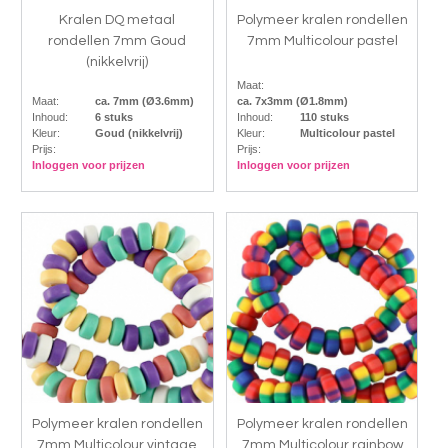
Kralen DQ metaal
Polymeer kralen rondellen
rondellen 7mm Goud
7mm Multicolour pastel
(nikkelvrij)
Maat:
Maat:
ca. 7mm (Ø3.6mm)
ca. 7x3mm (Ø1.8mm)
Inhoud:
6 stuks
Inhoud:
110 stuks
Kleur:
Goud (nikkelvrij)
Kleur:
Multicolour pastel
Prijs:
Prijs:
Inloggen voor prijzen
Inloggen voor prijzen
Polymeer kralen rondellen
Polymeer kralen rondellen
7mm Multicolour vintage
7mm Multicolour rainbow