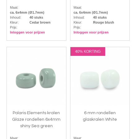
Maat:
Maat:
ca. 6x4mm (Ø1.7mm)
ca. 6x4mm (Ø1.7mm)
Inhoud:
40 stuks
Inhoud:
40 stuks
Kleur:
Cedar brown
Kleur:
Rouge blush
Prijs:
Prijs:
Inloggen voor prijzen
Inloggen voor prijzen
40% KORTING
Polaris Elements kralen
6 mm rondellen
Glaze rondellen 6x4mm
glaskralen White
shiny Sea green
Maat:
Maat: