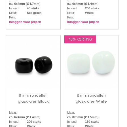
ca. 6x4mm (Ø1.7mm)
ca. 6x4mm (Ø1.4mm)
Inhoud:
40 stuks
Inhoud:
200 stuks
Kleur:
Sea green
Kleur:
White
Prijs:
Prijs:
Inloggen voor prijzen
Inloggen voor prijzen
40% KORTING
6 mm rondellen
8 mm rondellen
glaskralen Black
glaskralen White
Maat:
Maat:
ca. 6x4mm (Ø1.4mm)
ca. 8x6mm (Ø1.5mm)
Inhoud:
200 stuks
Inhoud:
130 stuks
Kleur:
Black
Kleur:
White