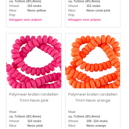
ca. 7x3mm (Ø1.8mm)
ca. 7x3mm (Ø1.8mm)
Inhoud:
110 stuks
Inhoud:
112 stuks
Kleur:
Neon yellow
Kleur:
Neon coral pink
Prijs:
Prijs:
Inloggen voor prijzen
Inloggen voor prijzen
Polymeer kralen rondellen
Polymeer kralen rondellen
7mm Neon pink
7mm Neon orange
Maat:
Maat:
ca. 7x3mm (Ø1.8mm)
ca. 7x3mm (Ø1.8mm)
Inhoud:
110 stuks
Inhoud:
105 -110 stuks
Kleur:
Neon pink
Kleur:
Neon orange