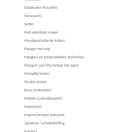
Glaskralen Rocailles
Glasparels
Griffin
Half edelsteen kralen
Handgeschilderde kralen
Hanger met oog
Hangers en tussenstukken bohemian
Hangers van DQ metaal met ogen
Hematite kralen
Houten kralen
Ibiza armbanden
Imitatie zoetwaterparels
ImpressArt
Inspired temple bracelets
Jasseron / schakelketting
Kalotjes