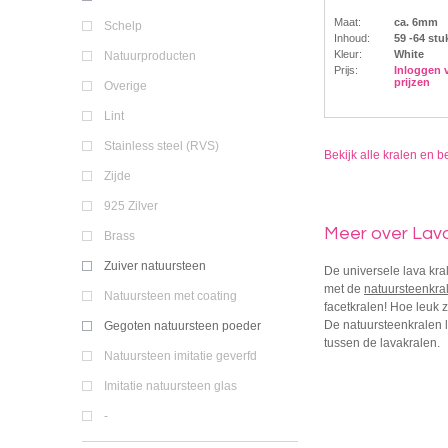
Maat:
ca. 6mm
Schelp
Inhoud:
59 -64 stu
Kleur:
White
Natuurproducten
Prijs:
Inloggen 
prijzen
Overige
Lint
Stainless steel (RVS)
Bekijk alle kralen en b
Zijde
925 Zilver
Meer over Lava
Brass
Zuiver natuursteen
De universele lava kra
met de
natuursteenkra
Natuursteen met coating
facetkralen! Hoe leuk z
De natuursteenkralen l
Gegoten natuursteen poeder
tussen de lavakralen.
Natuursteen imitatie geverfd
Imitatie natuursteen glas
-