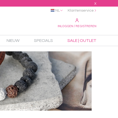
X
NL
Klantenservice
INLOGGEN / REGISTREREN
NIEUW
SPECIALS
SALE | OUTLET