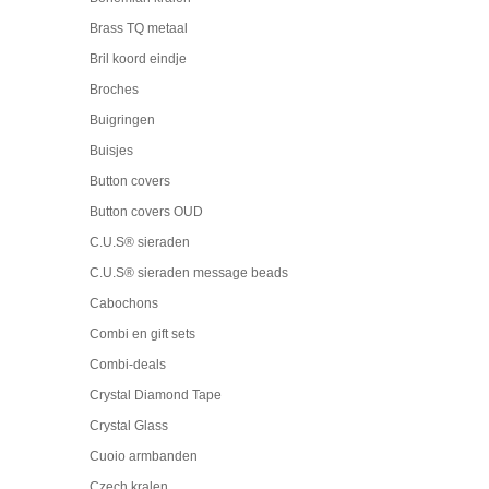
Brass TQ metaal
Bril koord eindje
Broches
Buigringen
Buisjes
Button covers
Button covers OUD
C.U.S® sieraden
C.U.S® sieraden message beads
Cabochons
Combi en gift sets
Combi-deals
Crystal Diamond Tape
Crystal Glass
Cuoio armbanden
Czech kralen