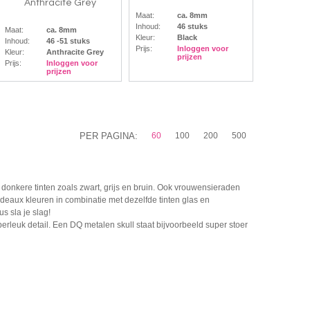
Anthracite Grey
Maat:
ca. 8mm
Inhoud:
46 stuks
Maat:
ca. 8mm
Kleur:
Black
Inhoud:
46 -51 stuks
Prijs:
Inloggen voor
Kleur:
Anthracite Grey
prijzen
Prijs:
Inloggen voor
prijzen
PER PAGINA:
60
100
200
500
donkere tinten zoals zwart, grijs en bruin. Ook vrouwensieraden
rdeaux kleuren in combinatie met dezelfde tinten glas en
s sla je slag!
rleuk detail. Een DQ metalen skull staat bijvoorbeeld super stoer