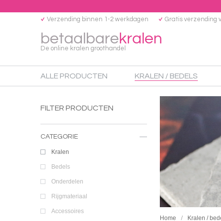
Verzending binnen 1-2 werkdagen
Gratis verzending 
betaalbare
kralen
De online kralen groothandel
ALLE PRODUCTEN
KRALEN / BEDELS
FILTER PRODUCTEN
CATEGORIE
Kralen
Bedels
Onderdelen
Rijgmateriaal
Accessoires
Home
Kralen / bed