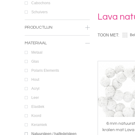
Cabochons
Schuivers
Lava nat
PRODUCTLIJN
TOON MET:
Be
MATERIAAL
Metaal
Glas
Polaris Elements
Hout
Acryl
Leer
Elastiek
Koord
6 mm natuurs
Keramiek
kralen mat Lava
Natuursteen / halfedelsteen