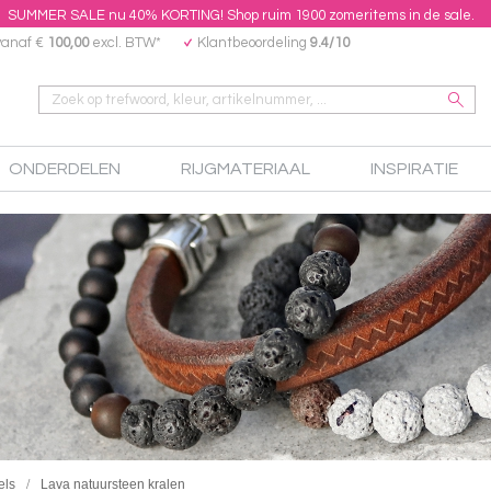
SUMMER SALE nu 40% KORTING! Shop ruim 1900 zomeritems in de sale.
vanaf €
100,00
excl. BTW*
Klantbeoordeling
9.4/10
ONDERDELEN
RIJGMATERIAAL
INSPIRATIE
els
Lava natuursteen kralen