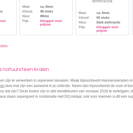
anthracite
Maat:
ca. 8mm
ks
Inhoud:
48 stuks
Maat:
ca. 6mm
Kleur:
White
Inhoud:
60 stuks
voor
Prijs:
Inloggen voor
Kleur:
Dark anthracite
prijzen
Prijs:
Inloggen voor
prijzen
edels
 natuursteen kralen
len zijn te verwerken in superveel sieraden. Maak bijvoorbeeld mannensieraden in 
len
lava mat zijn een aanwinst in je collectie. Neem dan bijvoorbeeld de roze of bo
ou dat zijn? Deze kralen zijn in alle trendkleuren van voorjaar 2018 te verkrijgen, du
ava staan supergoed in combinatie met DQ metaal, ook voor mannen is dit een supe