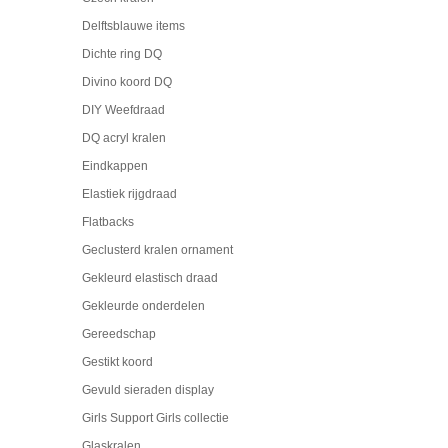
Delftsblauwe items
Dichte ring DQ
Divino koord DQ
DIY Weefdraad
DQ acryl kralen
Eindkappen
Elastiek rijgdraad
Flatbacks
Geclusterd kralen ornament
Gekleurd elastisch draad
Gekleurde onderdelen
Gereedschap
Gestikt koord
Gevuld sieraden display
Girls Support Girls collectie
Glaskralen