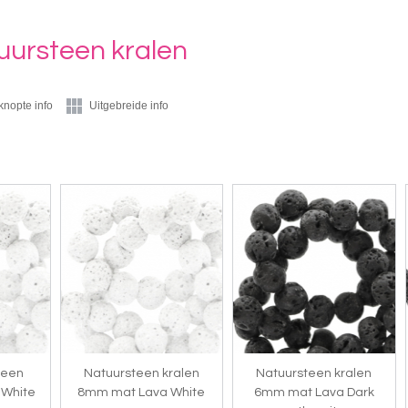
uursteen kralen
knopte info
Uitgebreide info
teen
Natuursteen kralen
Natuursteen kralen
 White
8mm mat Lava White
6mm mat Lava Dark