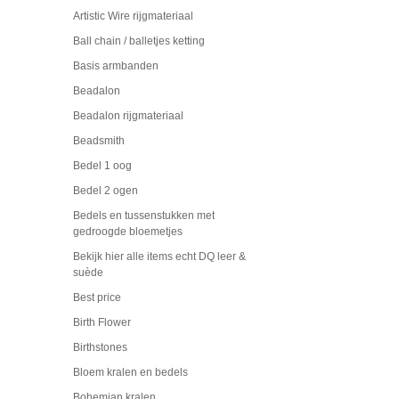
Artistic Wire rijgmateriaal
Ball chain / balletjes ketting
Basis armbanden
Beadalon
Beadalon rijgmateriaal
Beadsmith
Bedel 1 oog
Bedel 2 ogen
Bedels en tussenstukken met
gedroogde bloemetjes
Bekijk hier alle items echt DQ leer &
suède
Best price
Birth Flower
Birthstones
Bloem kralen en bedels
Bohemian kralen