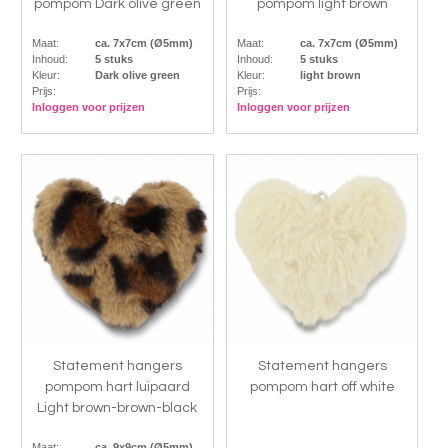
pompom Dark olive green
pompom light brown
Maat:
ca. 7x7cm (Ø5mm)
Maat:
ca. 7x7cm (Ø5mm)
Inhoud:
5 stuks
Inhoud:
5 stuks
Kleur:
Dark olive green
Kleur:
light brown
Prijs:
Prijs:
Inloggen voor prijzen
Inloggen voor prijzen
Statement hangers
Statement hangers
pompom hart luipaard
pompom hart off white
Light brown-brown-black
Maat:
ca. 9x9cm (Ø5mm)