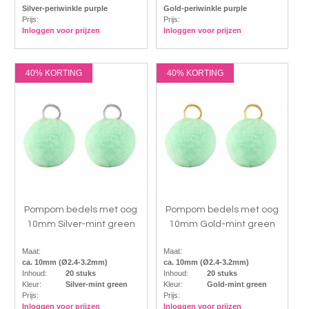
Silver-periwinkle purple
Gold-periwinkle purple
Prijs:
Prijs:
Inloggen voor prijzen
Inloggen voor prijzen
40% KORTING
40% KORTING
Pompom bedels met oog
Pompom bedels met oog
10mm Silver-mint green
10mm Gold-mint green
Maat:
Maat:
ca. 10mm (Ø2.4-3.2mm)
ca. 10mm (Ø2.4-3.2mm)
Inhoud:
20 stuks
Inhoud:
20 stuks
Kleur:
Silver-mint green
Kleur:
Gold-mint green
Prijs:
Prijs:
Inloggen voor prijzen
Inloggen voor prijzen