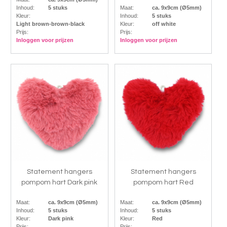
Inhoud:
5 stuks
Maat:
ca. 9x9cm (Ø5mm)
Kleur:
Inhoud:
5 stuks
Light brown-brown-black
Kleur:
off white
Prijs:
Prijs:
Inloggen voor prijzen
Inloggen voor prijzen
Statement hangers
Statement hangers
pompom hart Dark pink
pompom hart Red
Maat:
ca. 9x9cm (Ø5mm)
Maat:
ca. 9x9cm (Ø5mm)
Inhoud:
5 stuks
Inhoud:
5 stuks
Kleur:
Dark pink
Kleur:
Red
Prijs:
Prijs: