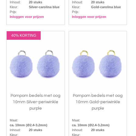
Inhoud:
20 stuks
Inhoud:
20 stuks
Kleur:
Silver-carolina blue
Kleur:
Gold-carolina blue
Prijs:
Prijs:
Inloggen voor prijzen
Inloggen voor prijzen
40% KORTING
Pompom bedels met oog
Pompom bedels met oog
10mm Silver-periwinkle
10mm Gold-periwinkle
purple
purple
Maat:
Maat:
ca. 10mm (Ø2.4-3.2mm)
ca. 10mm (Ø2.4-3.2mm)
Inhoud:
20 stuks
Inhoud:
20 stuks
Kleur:
Kleur: