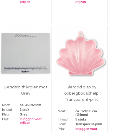
prijzen
prijzen
Beadsmith kralen mat
Sieraad display
Grey
opbergbox schelp
Transparent-pink
Maat:
ca. 35.5x28cm
Inhoud:
1 stuk
Maat:
ca. 8x9x3.5cm
Kleur:
Grey
(Ø4mm)
Prijs:
Inloggen voor
Inhoud:
5 stuks
prijzen
Kleur:
Transparent-pink
Prijs:
Inloggen voor