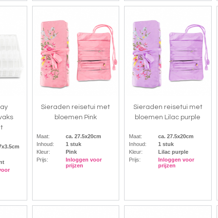
lay
Sieraden reisetui met
Sieraden reisetui met
vaks
bloemen Pink
bloemen Lilac purple
t
Maat:
ca. 27.5x20cm
Maat:
ca. 27.5x20cm
Inhoud:
1 stuk
Inhoud:
1 stuk
17x3.5cm
Kleur:
Pink
Kleur:
Lilac purple
Prijs:
Inloggen voor
Prijs:
Inloggen voor
nt
prijzen
prijzen
voor