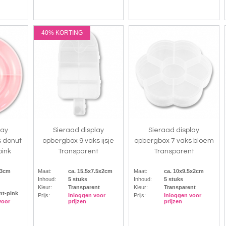
40% KORTING
lay
Sieraad display
Sieraad display
s donut
opbergbox 9 vaks ijsje
opbergbox 7 vaks bloem
pink
Transparent
Transparent
x3cm
Maat:
ca. 15.5x7.5x2cm
Maat:
ca. 10x9.5x2cm
Inhoud:
5 stuks
Inhoud:
5 stuks
Kleur:
Transparent
Kleur:
Transparent
nt-pink
Prijs:
Inloggen voor
Prijs:
Inloggen voor
voor
prijzen
prijzen