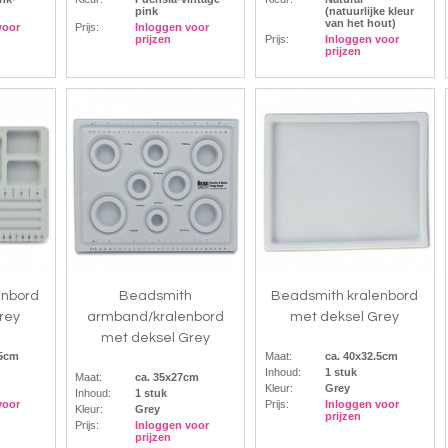
pink
(natuurlijke kleur
van het hout)
voor
Prijs:
Inloggen voor
prijzen
Prijs:
Inloggen voor
prijzen
enbord
Beadsmith
Beadsmith kralenbord
rey
armband/kralenbord
met deksel Grey
met deksel Grey
.5cm
Maat:
ca. 40x32.5cm
Inhoud:
1 stuk
Maat:
ca. 35x27cm
Kleur:
Grey
Inhoud:
1 stuk
voor
Prijs:
Inloggen voor
Kleur:
Grey
prijzen
Prijs:
Inloggen voor
prijzen