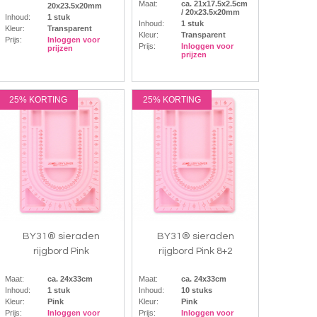
Maat:
ca. 21x17.5x2.5cm
20x23.5x20mm
/ 20x23.5x20mm
Inhoud:
1 stuk
Inhoud:
1 stuk
Kleur:
Transparent
Kleur:
Transparent
Prijs:
Inloggen voor
Prijs:
Inloggen voor
prijzen
prijzen
25% KORTING
25% KORTING
BY31® sieraden
BY31® sieraden
rijgbord Pink
rijgbord Pink 8+2
Maat:
ca. 24x33cm
Maat:
ca. 24x33cm
Inhoud:
1 stuk
Inhoud:
10 stuks
Kleur:
Pink
Kleur:
Pink
Prijs:
Inloggen voor
Prijs:
Inloggen voor