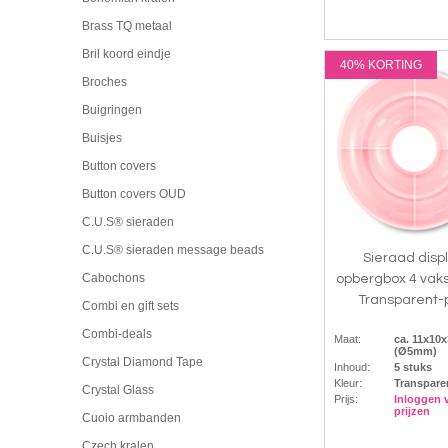
Brass TQ metaal
Bril koord eindje
40% KORTING
Broches
Buigringen
Buisjes
Button covers
Button covers OUD
C.U.S® sieraden
C.U.S® sieraden message beads
Sieraad disp
Cabochons
opbergbox 4 vak
Transparent-
Combi en gift sets
Combi-deals
Maat:
ca. 11x10
(Ø5mm)
Crystal Diamond Tape
Inhoud:
5 stuks
Kleur:
Transpare
Crystal Glass
Prijs:
Inloggen 
prijzen
Cuoio armbanden
Czech kralen