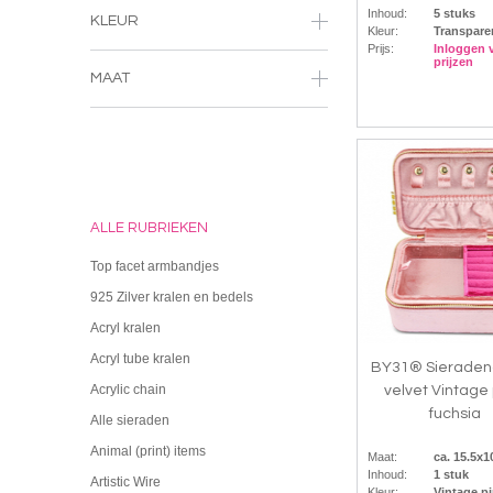
Inhoud:
5 stuks
KLEUR
Kleur:
Transpare
Prijs:
Inloggen 
prijzen
MAAT
ALLE RUBRIEKEN
Top facet armbandjes
925 Zilver kralen en bedels
Acryl kralen
Acryl tube kralen
BY31® Sieraden
Acrylic chain
velvet Vintage 
fuchsia
Alle sieraden
Animal (print) items
Maat:
ca. 15.5x
Inhoud:
1 stuk
Artistic Wire
Kleur:
Vintage pi