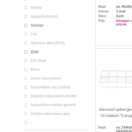
Maat:
ca. 40x26
Schelp
Inhoud:
1 stuk
Kleur:
Gold
Natuurproducten
Prijs:
Inloggen 
prijzen
Overige
Lint
Stainless steel (RVS)
Zijde
925 Zilver
Brass
Zuiver natuursteen
Natuursteen met coating
Gegoten natuursteen poeder
Natuursteen imitatie geverfd
Sieraad opbergb
Imitatie natuursteen glas
10 vakken Trans
-
Maat:
ca. 13x6x
24.5x24.