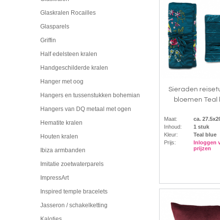
Glaskralen Rocailles
Glasparels
Griffin
Half edelsteen kralen
Handgeschilderde kralen
Hanger met oog
Sieraden reiset
Hangers en tussenstukken bohemian
bloemen Teal 
Hangers van DQ metaal met ogen
Maat:
ca. 27.5x
Hematite kralen
Inhoud:
1 stuk
Kleur:
Teal blue
Houten kralen
Prijs:
Inloggen 
prijzen
Ibiza armbanden
Imitatie zoetwaterparels
ImpressArt
Inspired temple bracelets
Jasseron / schakelketting
Kalotjes