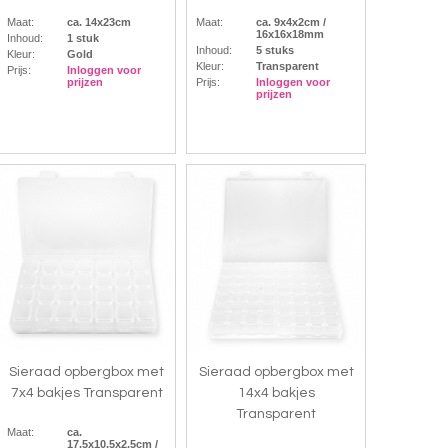
Maat:
ca. 14x23cm
Maat:
ca. 9x4x2cm /
16x16x18mm
Inhoud:
1 stuk
Inhoud:
5 stuks
Kleur:
Gold
Kleur:
Transparent
Prijs:
Inloggen voor
prijzen
Prijs:
Inloggen voor
prijzen
Sieraad opbergbox met
Sieraad opbergbox met
7x4 bakjes Transparent
14x4 bakjes
Transparent
Maat:
ca.
17.5x10.5x2.5cm /