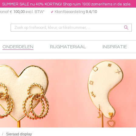
SUMMER SALE nu 40% KORTING! Shop ruim 1900 zomeritems in de sale.
vanaf €
100,00
excl. BTW*
Klantbeoordeling
9.4/10
ONDERDELEN
RIJGMATERIAAL
INSPIRATIE
Sieraad display