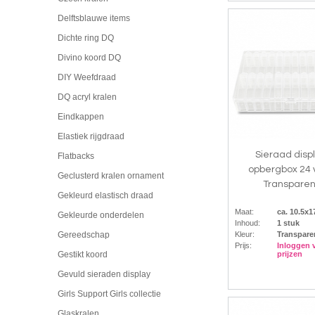
Delftsblauwe items
Dichte ring DQ
Divino koord DQ
DIY Weefdraad
DQ acryl kralen
Eindkappen
Elastiek rijgdraad
Sieraad disp
Flatbacks
opbergbox 24 
Geclusterd kralen ornament
Transparen
Gekleurd elastisch draad
Maat:
ca. 10.5x
Gekleurde onderdelen
Inhoud:
1 stuk
Kleur:
Transpare
Gereedschap
Prijs:
Inloggen 
prijzen
Gestikt koord
Gevuld sieraden display
Girls Support Girls collectie
Glaskralen