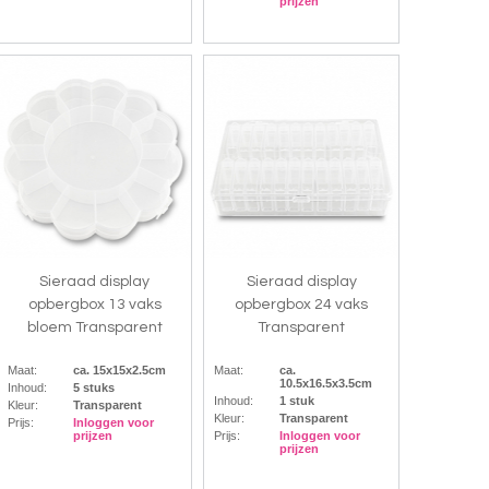
prijzen
Sieraad display
Sieraad display
opbergbox 13 vaks
opbergbox 24 vaks
bloem Transparent
Transparent
Maat:
ca. 15x15x2.5cm
Maat:
ca.
10.5x16.5x3.5cm
Inhoud:
5 stuks
Inhoud:
1 stuk
Kleur:
Transparent
Kleur:
Transparent
Prijs:
Inloggen voor
prijzen
Prijs:
Inloggen voor
prijzen