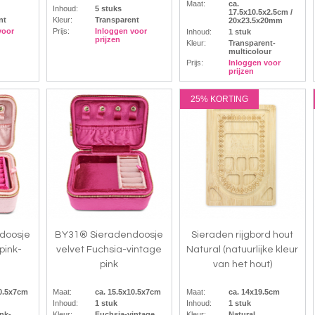
Maat:
ca.
Inhoud:
5 stuks
17.5x10.5x2.5cm /
nt
Kleur:
Transparent
20x23.5x20mm
voor
Prijs:
Inloggen voor
Inhoud:
1 stuk
prijzen
Kleur:
Transparent-
multicolour
Prijs:
Inloggen voor
prijzen
25% KORTING
doosje
BY31® Sieradendoosje
Sieraden rijgbord hout
pink-
velvet Fuchsia-vintage
Natural (natuurlijke kleur
pink
van het hout)
10.5x7cm
Maat:
ca. 15.5x10.5x7cm
Maat:
ca. 14x19.5cm
Inhoud:
1 stuk
Inhoud:
1 stuk
nk-
Kleur:
Fuchsia-vintage
Kleur:
Natural