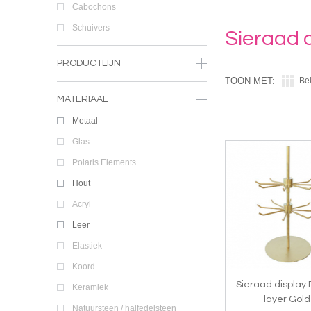
Cabochons
Schuivers
Sieraad 
PRODUCTLIJN
TOON MET:
Be
MATERIAAL
Metaal
Glas
Polaris Elements
Hout
Acryl
Leer
Elastiek
Koord
Sieraad display 
Keramiek
layer Gold
Natuursteen / halfedelsteen