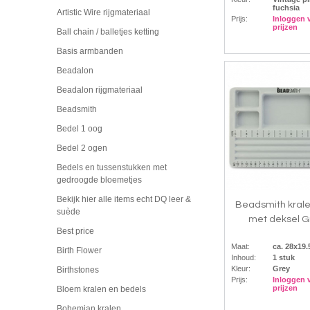
fuchsia
Artistic Wire rijgmateriaal
Prijs:
Inloggen 
prijzen
Ball chain / balletjes ketting
Basis armbanden
Beadalon
Beadalon rijgmateriaal
Beadsmith
Bedel 1 oog
Bedel 2 ogen
Bedels en tussenstukken met
gedroogde bloemetjes
Bekijk hier alle items echt DQ leer &
Beadsmith kral
suède
met deksel G
Best price
Maat:
ca. 28x19
Birth Flower
Inhoud:
1 stuk
Kleur:
Grey
Birthstones
Prijs:
Inloggen 
prijzen
Bloem kralen en bedels
Bohemian kralen