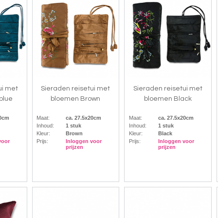
ui met
Sieraden reisetui met
Sieraden reisetui met
blue
bloemen Brown
bloemen Black
20cm
Maat:
ca. 27.5x20cm
Maat:
ca. 27.5x20cm
Inhoud:
1 stuk
Inhoud:
1 stuk
Kleur:
Brown
Kleur:
Black
voor
Prijs:
Inloggen voor
Prijs:
Inloggen voor
prijzen
prijzen