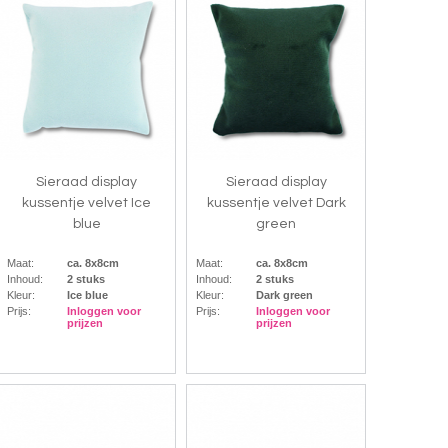
Sieraad display
Sieraad display
kussentje velvet Ice
kussentje velvet Dark
blue
green
Maat:
ca. 8x8cm
Maat:
ca. 8x8cm
Inhoud:
2 stuks
Inhoud:
2 stuks
Kleur:
Ice blue
Kleur:
Dark green
Prijs:
Inloggen voor
Prijs:
Inloggen voor
prijzen
prijzen