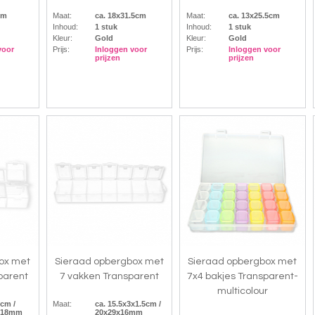
cm
Maat:
ca. 18x31.5cm
Maat:
ca. 13x25.5cm
Inhoud:
1 stuk
Inhoud:
1 stuk
Kleur:
Gold
Kleur:
Gold
voor
Prijs:
Inloggen voor
Prijs:
Inloggen voor
prijzen
prijzen
ox met
Sieraad opbergbox met
Sieraad opbergbox met
parent
7 vakken Transparent
7x4 bakjes Transparent-
multicolour
2cm /
Maat:
ca. 15.5x3x1.5cm /
5x18mm
20x29x16mm