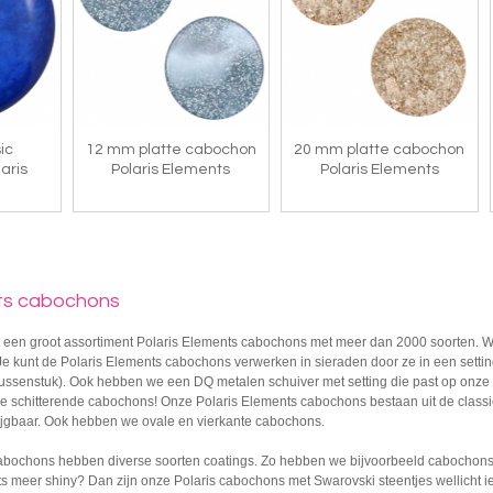
ic
12 mm platte cabochon
20 mm platte cabochon
aris
Polaris Elements
Polaris Elements
nts cabochons
 een groot assortiment Polaris Elements cabochons met meer dan 2000 soorten. Wij
e kunt de Polaris Elements cabochons verwerken in sieraden door ze in een settin
tussenstuk). Ook hebben we een DQ metalen schuiver met setting die past op onze 
 schitterende cabochons! Onze Polaris Elements cabochons bestaan uit de classic
ijgbaar. Ook hebben we ovale en vierkante cabochons.
abochons hebben diverse soorten coatings. Zo hebben we bijvoorbeeld cabochons
iets meer shiny? Dan zijn onze Polaris cabochons met Swarovski steentjes wellicht ie