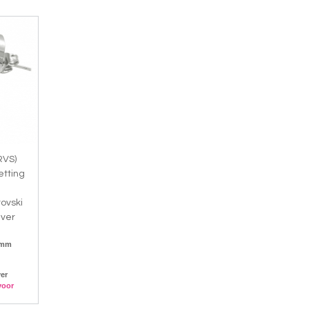
RVS)
etting
ovski
lver
4mm
ver
voor