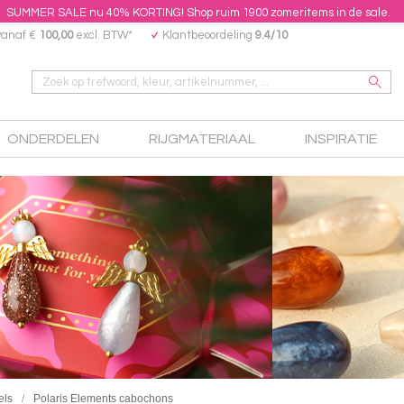
SUMMER SALE nu 40% KORTING! Shop ruim 1900 zomeritems in de sale.
vanaf €
100,00
excl. BTW*
Klantbeoordeling
9.4/10
ONDERDELEN
RIJGMATERIAAL
INSPIRATIE
els
Polaris Elements cabochons