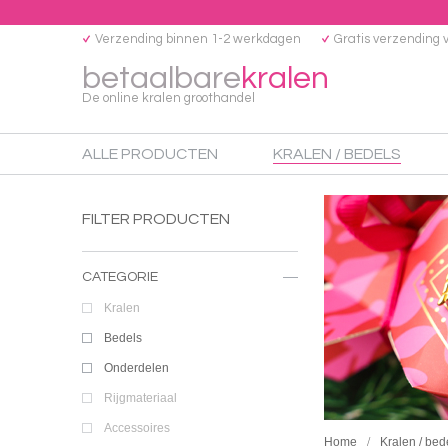
Verzending binnen 1-2 werkdagen
Gratis verzending 
betaalbare
kralen
De online kralen groothandel
ALLE PRODUCTEN
KRALEN / BEDELS
FILTER PRODUCTEN
CATEGORIE
Kralen
Bedels
Onderdelen
Rijgmateriaal
Accessoires
Home
Kralen / bed