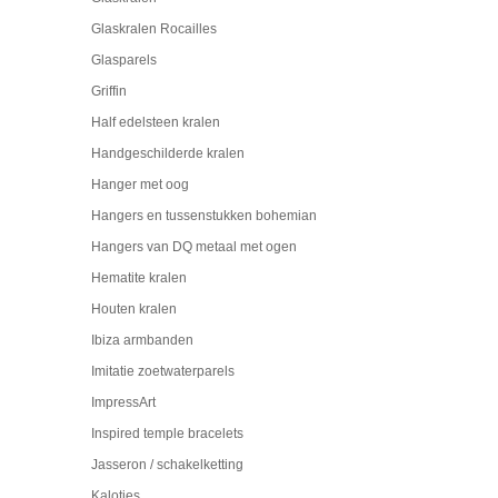
Glaskralen Rocailles
Glasparels
Griffin
Half edelsteen kralen
Handgeschilderde kralen
Hanger met oog
Hangers en tussenstukken bohemian
Hangers van DQ metaal met ogen
Hematite kralen
Houten kralen
Ibiza armbanden
Imitatie zoetwaterparels
ImpressArt
Inspired temple bracelets
Jasseron / schakelketting
Kalotjes