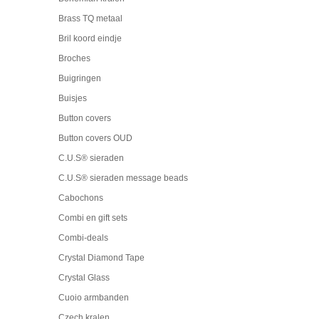
Brass TQ metaal
Bril koord eindje
Broches
Buigringen
Buisjes
Button covers
Button covers OUD
C.U.S® sieraden
C.U.S® sieraden message beads
Cabochons
Combi en gift sets
Combi-deals
Crystal Diamond Tape
Crystal Glass
Cuoio armbanden
Czech kralen