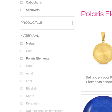
Cabochons
Schuivers
Polaris 
PRODUCTLIJN
MATERIAAL
Metaal
Glas
Polaris Elements
Hout
Acryl
Settingen voor P
Leer
Elements cabo
Elastiek
Koord
Keramiek
Natuursteen / halfedelsteen