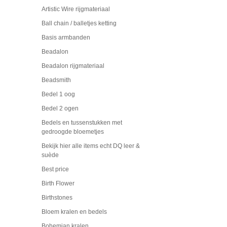
Artistic Wire rijgmateriaal
Ball chain / balletjes ketting
Basis armbanden
Beadalon
Beadalon rijgmateriaal
Beadsmith
Bedel 1 oog
Bedel 2 ogen
Bedels en tussenstukken met
gedroogde bloemetjes
Bekijk hier alle items echt DQ leer &
suède
Best price
Birth Flower
Birthstones
Bloem kralen en bedels
Bohemian kralen