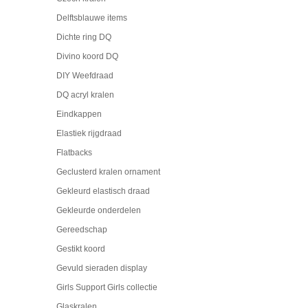
Delftsblauwe items
Dichte ring DQ
Divino koord DQ
DIY Weefdraad
DQ acryl kralen
Eindkappen
Elastiek rijgdraad
Flatbacks
Geclusterd kralen ornament
Gekleurd elastisch draad
Gekleurde onderdelen
Gereedschap
Gestikt koord
Gevuld sieraden display
Girls Support Girls collectie
Glaskralen