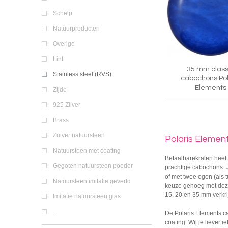
Schelp
Natuurproducten
Overige
Lint
35 mm class
Stainless steel (RVS)
cabochons Pol
Elements
Zijde
925 Zilver
Brass
Zuiver natuursteen
Polaris Eleme
Natuursteen met coating
Betaalbarekralen heeft
Gegoten natuursteen poeder
prachtige cabochons. J
of met twee ogen (als 
Natuursteen imitatie geverfd
keuze genoeg met deze
15, 20 en 35 mm verkr
Imitatie natuursteen glas
-
De Polaris Elements c
coating. Wil je liever 