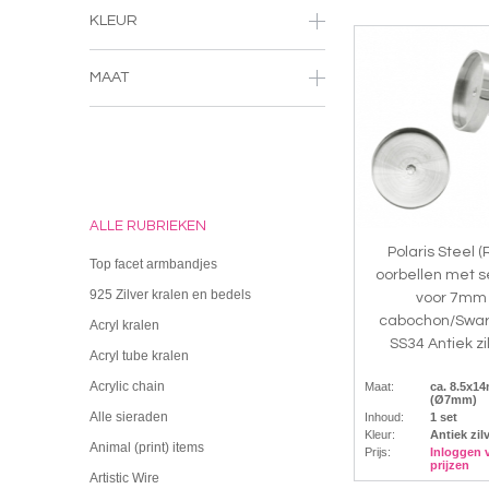
KLEUR
MAAT
ALLE RUBRIEKEN
Polaris Steel (
Top facet armbandjes
oorbellen met s
925 Zilver kralen en bedels
voor 7mm
cabochon/Swar
Acryl kralen
SS34 Antiek zi
Acryl tube kralen
Acrylic chain
Maat:
ca. 8.5x1
(Ø7mm)
Alle sieraden
Inhoud:
1 set
Kleur:
Antiek zil
Animal (print) items
Prijs:
Inloggen 
prijzen
Artistic Wire