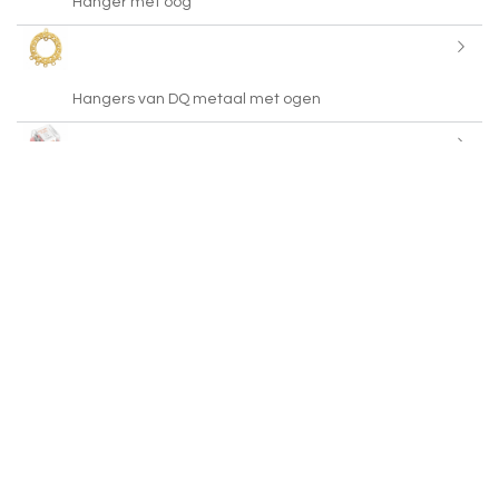
Hanger met oog
Hangers van DQ metaal met ogen
ImpressArt
Kalotjes
Rijgnaalden
Kettelstiften