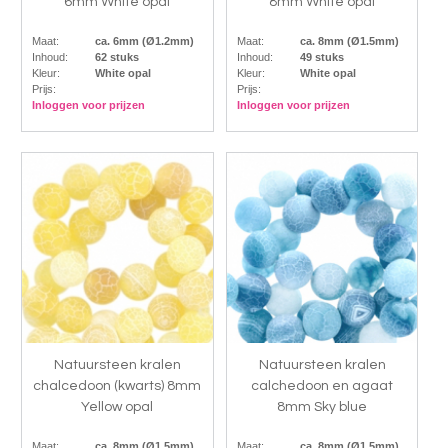
6mm White opal
8mm White opal
Maat:
ca. 6mm (Ø1.2mm)
Maat:
ca. 8mm (Ø1.5mm)
Inhoud:
62 stuks
Inhoud:
49 stuks
Kleur:
White opal
Kleur:
White opal
Prijs:
Prijs:
Inloggen voor prijzen
Inloggen voor prijzen
Natuursteen kralen
Natuursteen kralen
chalcedoon (kwarts) 8mm
calchedoon en agaat
Yellow opal
8mm Sky blue
Maat:
ca. 8mm (Ø1.5mm)
Maat:
ca. 8mm (Ø1.5mm)