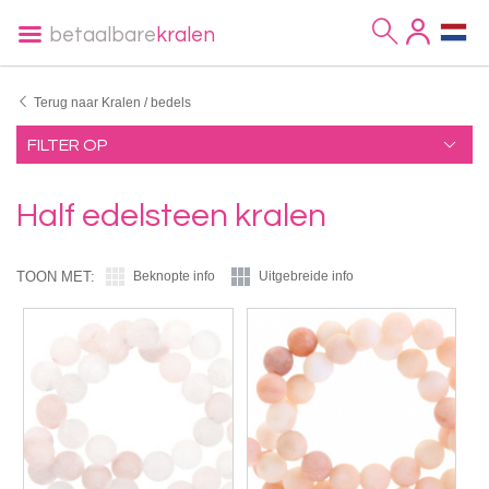
betaalbare
kralen
Terug naar Kralen / bedels
FILTER OP
Half edelsteen kralen
TOON MET:
Beknopte info
Uitgebreide info