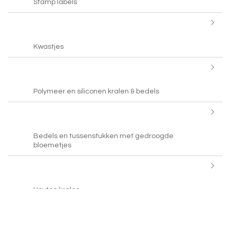
Stamp labels
Kwastjes
Polymeer en siliconen kralen & bedels
Bedels en tussenstukken met gedroogde
bloemetjes
Houten kralen