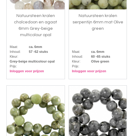
Natuursteen kralen
Natuursteen kralen
chalcedoon en agaat
serpentijn 6mm mat Olive
6mm Grey-beige
green
multicolour opal
Maat:
ca. 6mm
Inhoud:
57 -62 stuks
Maat:
ca. 6mm
Kleur:
Inhoud:
60 -65 stuks
Grey-beige multicolour opal
Kleur:
Olive green
Prijs:
Prijs:
Inloggen voor prijzen
Inloggen voor prijzen