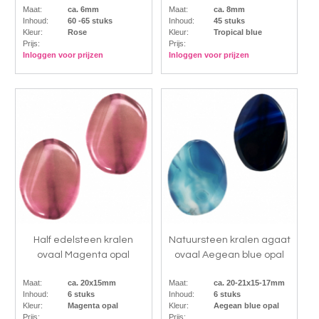
Maat:
ca. 6mm
Maat:
ca. 8mm
Inhoud:
60 -65 stuks
Inhoud:
45 stuks
Kleur:
Rose
Kleur:
Tropical blue
Prijs:
Prijs:
Inloggen voor prijzen
Inloggen voor prijzen
Half edelsteen kralen
Natuursteen kralen agaat
ovaal Magenta opal
ovaal Aegean blue opal
Maat:
ca. 20x15mm
Maat:
ca. 20-21x15-17mm
Inhoud:
6 stuks
Inhoud:
6 stuks
Kleur:
Magenta opal
Kleur:
Aegean blue opal
Prijs:
Prijs: