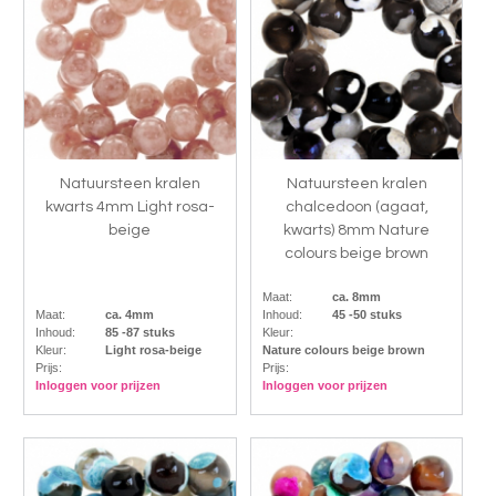
Natuursteen kralen
Natuursteen kralen
kwarts 4mm Light rosa-
chalcedoon (agaat,
beige
kwarts) 8mm Nature
colours beige brown
Maat:
ca. 8mm
Maat:
ca. 4mm
Inhoud:
45 -50 stuks
Inhoud:
85 -87 stuks
Kleur:
Kleur:
Light rosa-beige
Nature colours beige brown
Prijs:
Prijs:
Inloggen voor prijzen
Inloggen voor prijzen