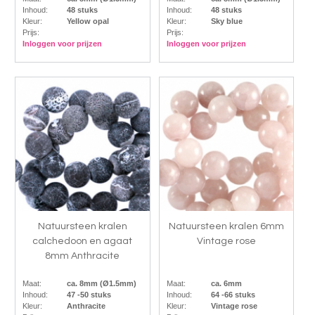
Inhoud:
48 stuks
Inhoud:
48 stuks
Kleur:
Yellow opal
Kleur:
Sky blue
Prijs:
Prijs:
Inloggen voor prijzen
Inloggen voor prijzen
Natuursteen kralen
Natuursteen kralen 6mm
calchedoon en agaat
Vintage rose
8mm Anthracite
Maat:
ca. 8mm (Ø1.5mm)
Maat:
ca. 6mm
Inhoud:
47 -50 stuks
Inhoud:
64 -66 stuks
Kleur:
Anthracite
Kleur:
Vintage rose