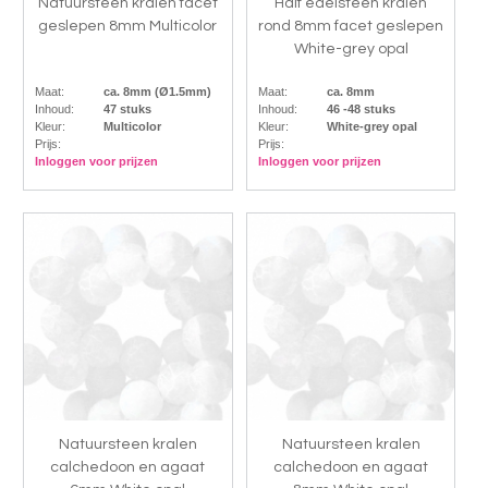
Natuursteen kralen facet
Half edelsteen kralen
geslepen 8mm Multicolor
rond 8mm facet geslepen
White-grey opal
Maat:
ca. 8mm (Ø1.5mm)
Maat:
ca. 8mm
Inhoud:
47 stuks
Inhoud:
46 -48 stuks
Kleur:
Multicolor
Kleur:
White-grey opal
Prijs:
Prijs:
Inloggen voor prijzen
Inloggen voor prijzen
Natuursteen kralen
Natuursteen kralen
calchedoon en agaat
calchedoon en agaat