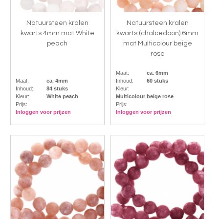
Natuursteen kralen
Natuursteen kralen
kwarts 4mm mat White
kwarts (chalcedoon) 6mm
peach
mat Multicolour beige
rose
Maat:
ca. 6mm
Maat:
ca. 4mm
Inhoud:
60 stuks
Inhoud:
84 stuks
Kleur:
Kleur:
White peach
Multicolour beige rose
Prijs:
Prijs:
Inloggen voor prijzen
Inloggen voor prijzen