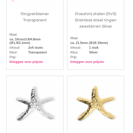
Ringverkleiner
Roestvrij stalen (RVS)
Transparent
Stainless steel ringen
zeesterren Silver
Maat:
Maat:
ca. 10cmx3.8/4.8mm
(Ø1.9/2.1mm)
ca. 21.5mm (Ø18-19mm)
Inhoud:
2x4 stuks
Inhoud:
1 stuk
Kleur:
Transparent
Kleur:
Silver
Prijs:
Prijs:
Inloggen voor prijzen
Inloggen voor prijzen