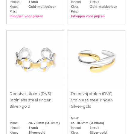
Inhoud:
1 stuk
Inhoud:
1 stuk
Kleur:
Gold-multicolour
Kleur:
Gold-multicolour
Prijs:
Prijs:
Inloggen voor prijzen
Inloggen voor prijzen
Roestvrij stalen (RVS)
Roestvrij stalen (RVS)
Stainless steel ringen
Stainless steel ringen
Silver-gold
Silver-gold
Maat:
Maat:
ca. 7.5mm (Ø18mm)
ca. 10.5mm (Ø19mm)
Inhoud:
1 stuk
Inhoud:
1 stuk
Kleur:
Silver-gold
Kleur:
Silver-gold