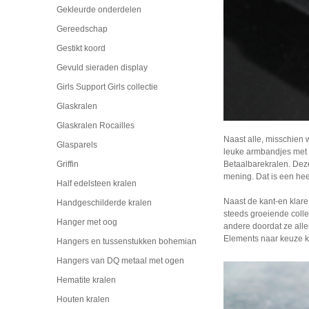
Gekleurde onderdelen
Gereedschap
Gestikt koord
Gevuld sieraden display
Girls Support Girls collectie
Glaskralen
Glaskralen Rocailles
Naast alle, misschien 
Glasparels
leuke armbandjes met v
Betaalbarekralen. Dez
Griffin
mening. Dat is een he
Half edelsteen kralen
Naast de kant-en klare
Handgeschilderde kralen
steeds groeiende collec
Hanger met oog
andere doordat ze aller
Elements naar keuze ku
Hangers en tussenstukken bohemian
Hangers van DQ metaal met ogen
Hematite kralen
Houten kralen