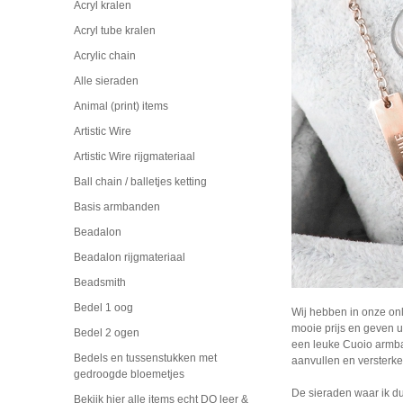
Acryl kralen
Acryl tube kralen
Acrylic chain
Alle sieraden
Animal (print) items
Artistic Wire
Artistic Wire rijgmateriaal
Ball chain / balletjes ketting
Basis armbanden
Beadalon
Beadalon rijgmateriaal
Beadsmith
Bedel 1 oog
Wij hebben in onze onl
mooie prijs en geven u
Bedel 2 ogen
een leuke Cuoio armba
Bedels en tussenstukken met
aanvullen en versterke
gedroogde bloemetjes
De sieraden waar ik du
Bekijk hier alle items echt DQ leer &