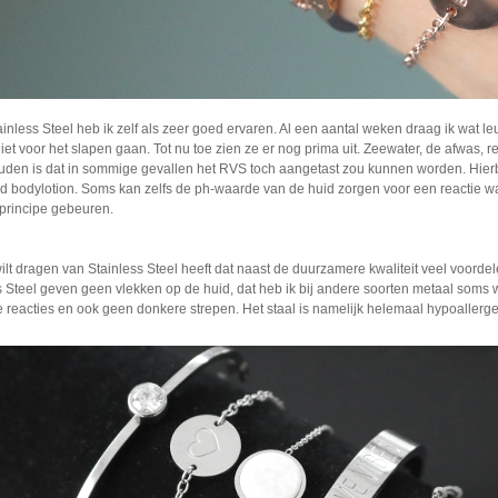
ainless Steel heb ik zelf als zeer goed ervaren. Al een aantal weken draag ik wat le
 niet voor het slapen gaan. Tot nu toe zien ze er nog prima uit. Zeewater, de afwas
den is dat in sommige gevallen het RVS toch aangetast zou kunnen worden. Hierbi
ld bodylotion. Soms kan zelfs de ph-waarde van de huid zorgen voor een reactie waa
 principe gebeuren.
lt dragen van Stainless Steel heeft dat naast de duurzamere kwaliteit veel voordel
 Steel geven geen vlekken op de huid, dat heb ik bij andere soorten metaal soms we
e reacties en ook geen donkere strepen. Het staal is namelijk helemaal hypoallergee