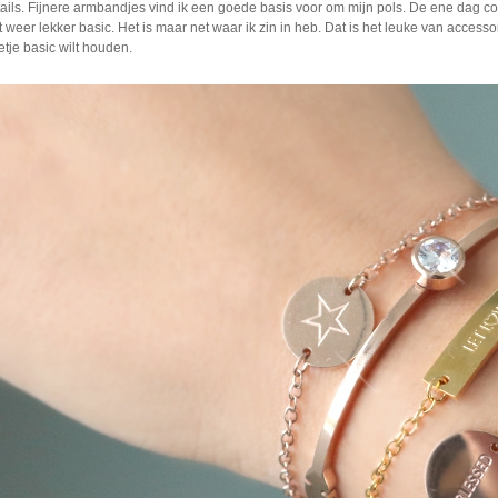
details. Fijnere armbandjes vind ik een goede basis voor om mijn pols. De ene dag
weer lekker basic. Het is maar net waar ik zin in heb. Dat is het leuke van accesso
tje basic wilt houden.