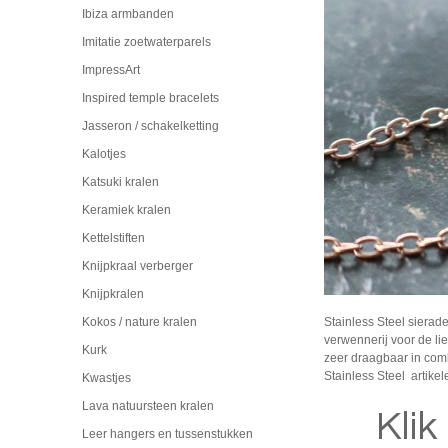
Ibiza armbanden
Imitatie zoetwaterparels
ImpressArt
Inspired temple bracelets
Jasseron / schakelketting
Kalotjes
Katsuki kralen
Keramiek kralen
Kettelstiften
Knijpkraal verberger
Knijpkralen
Stainless Steel sierad
Kokos / nature kralen
verwennerij voor de li
Kurk
zeer draagbaar in comb
Stainless Steel artike
Kwastjes
Lava natuursteen kralen
Klik
Leer hangers en tussenstukken