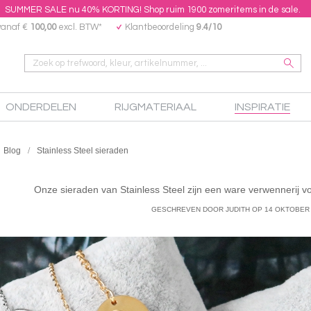
SUMMER SALE nu 40% KORTING! Shop ruim 1900 zomeritems in de sale.
vanaf €
100,00
excl. BTW*
Klantbeoordeling
9.4/10
ONDERDELEN
RIJGMATERIAAL
INSPIRATIE
Blog
Stainless Steel sieraden
Onze sieraden van Stainless Steel zijn een ware verwennerij voo
GESCHREVEN DOOR JUDITH
OP
14 OKTOBER 