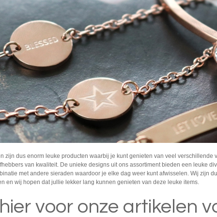
en zijn dus enorm leuke producten waarbij je kunt genieten van veel verschillende 
efhebbers van kwaliteit. De unieke designs uit ons assortiment bieden een leuke div
inatie met andere sieraden waardoor je elke dag weer kunt afwisselen. Wij zijn d
len en wij hopen dat jullie lekker lang kunnen genieten van deze leuke items.
 hier voor onze artikelen v