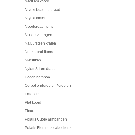
maritiem koord
Miyuki beading draad
Miyuki kralen
Moederdag items
Musthave ringen
Natuursteen kralen
Neon trend items
Nietstiften
Nylon S-Lon draad
Ocean bamboo
Oorbel onderdelen / creolen
Paracord
Plat koord
Plexx
Polaris Cuoio armbanden
Polaris Elements cabochons