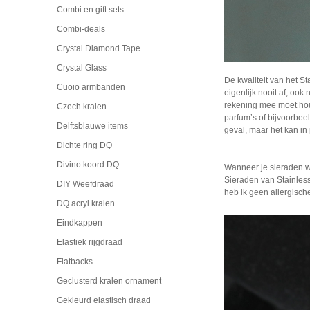
Combi en gift sets
Combi-deals
Crystal Diamond Tape
Crystal Glass
De kwaliteit van het St
Cuoio armbanden
eigenlijk nooit af, ook
rekening mee moet hou
Czech kralen
parfum’s of bijvoorbee
Delftsblauwe items
geval, maar het kan in
Dichte ring DQ
Divino koord DQ
Wanneer je sieraden wi
Sieraden van Stainless
DIY Weefdraad
heb ik geen allergisch
DQ acryl kralen
Eindkappen
Elastiek rijgdraad
Flatbacks
Geclusterd kralen ornament
Gekleurd elastisch draad