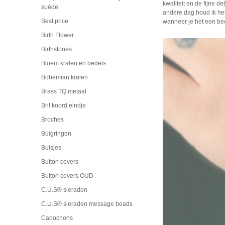
kwaliteit en de fijne 
suède
andere dag houd ik het 
Best price
wanneer je het een bee
Birth Flower
Birthstones
Bloem kralen en bedels
Bohemian kralen
Brass TQ metaal
Bril koord eindje
Broches
Buigringen
Buisjes
Button covers
Button covers OUD
C.U.S® sieraden
C.U.S® sieraden message beads
Cabochons