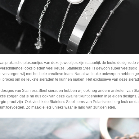
wat praktische pluspuntjes van deze juweeltjes zijn natuurlijk de leuke designs d
erschillende looks bieden veel keuze. Stainless Steel is gewoon super veelzijdi
e verzorgen wij met het hele creatieve team. Nadat we leuke ontwerpen hebben g
el proces om de leukste sieraden te kunnen maken. Het exclusieve van deze siera
 designs van Stainless Steel sieraden hebben wij ook nog andere artikelen van St
tie zorgen dat je nu dus ook van deze kwaliteit kunt genieten in je eigen designs. 
gie-proof zijn. Ook vind ik de Stainless Steel items van Polaris steel erg leuk omd
nt toevoegen. Zo maak je iets unieks waar je lang van zult genieten.