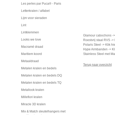
Les perles par Puca® - Paris
Letterkralen / alfabet
Lijm voor sieraden
Lint
Lintklemmen
Glamour cabochons -
Looks we love
Roestvrij staal RVS ->
Polaris Steel ->
Klik hi
Macramé draad
Hype Armbanden ->
Kl
Stainless Steel met 
Maritiem koord
Metaaldraad
Terug naar overzicht
Metalen kralen en bedels
Metalen kralen en bedels DQ
Metalen kralen en bedels TQ
Metallook kralen
Millefiori kralen
Miracle 3D kralen
Mix & Match sleutelhangers met