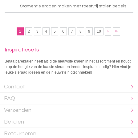
Stament sieraden maken met roestvrij stalen bedels
1
2
3
4
5
6
7
8
9
10
Inspiratiesets
Betaalbarekralen heeft altijd de
nieuwste kralen
in het assortiment en houdt
u op de hoogte van de laatste sieraden trends. Inspiratie nodig? Hier vind je
leuke sieraad ideeën en de nieuwste rijgtechnieken!
Contact
FAQ
Verzenden
Betalen
Retourneren