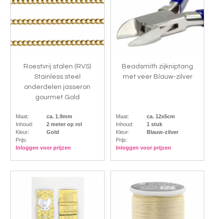
Roestvrij stalen (RVS)
Beadsmith zijkniptang
Stainless steel
met veer Blauw-zilver
onderdelen jasseron
gourmet Gold
Maat:
ca. 1.9mm
Maat:
ca. 12x5cm
Inhoud:
2 meter op rol
Inhoud:
1 stuk
Kleur:
Gold
Kleur:
Blauw-zilver
Prijs:
Prijs:
Inloggen voor prijzen
Inloggen voor prijzen