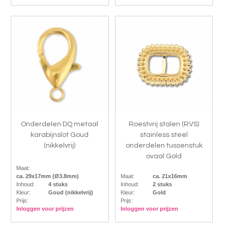
Onderdelen DQ metaal
Roestvrij stalen (RVS)
karabijnslot Goud
stainless steel
(nikkelvrij)
onderdelen tussenstuk
ovaal Gold
Maat:
ca. 29x17mm (Ø3.8mm)
Maat:
ca. 21x16mm
Inhoud:
4 stuks
Inhoud:
2 stuks
Kleur:
Goud (nikkelvrij)
Kleur:
Gold
Prijs:
Prijs:
Inloggen voor prijzen
Inloggen voor prijzen