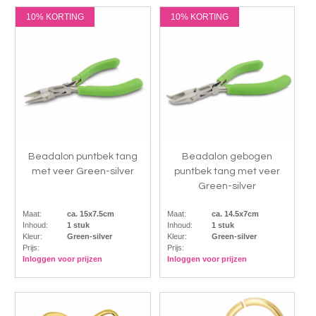
10% KORTING
10% KORTING
Beadalon puntbek tang
Beadalon gebogen
met veer Green-silver
puntbek tang met veer
Green-silver
Maat:
ca. 15x7.5cm
Maat:
ca. 14.5x7cm
Inhoud:
1 stuk
Inhoud:
1 stuk
Kleur:
Green-silver
Kleur:
Green-silver
Prijs:
Prijs:
Inloggen voor prijzen
Inloggen voor prijzen