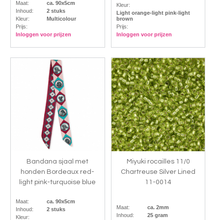
Maat:
ca. 90x5cm
Kleur:
Inhoud:
2 stuks
Light orange-light pink-light
Kleur:
Multicolour
brown
Prijs:
Prijs:
Inloggen voor prijzen
Inloggen voor prijzen
Bandana sjaal met
Miyuki rocailles 11/0
honden Bordeaux red-
Chartreuse Silver Lined
light pink-turquoise blue
11-0014
Maat:
ca. 90x5cm
Maat:
ca. 2mm
Inhoud:
2 stuks
Inhoud:
25 gram
Kleur: