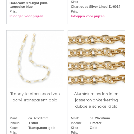
Kleur:
Bordeaux red-light pink-
turquoise blue
Chartreuse Silver Lined 11-0014
Prijs:
Prijs:
Inloggen voor prijzen
Inloggen voor prijzen
Trendy telefoonkoord van
Aluminium onderdelen
acryl Transparent-gold
jasseron ankerketting
dubbele schakel Gold
Maat:
ca. 43x11mm
Maat:
ca. 26x20mm
Inhoud:
1 stuk
Inhoud:
1 meter
Kleur:
Transparent-gold
Kleur:
Gold
Prijs:
Prijs: