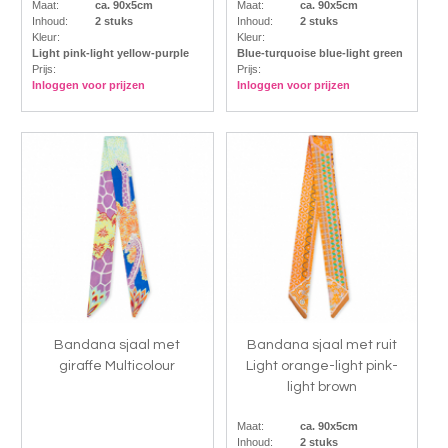
Maat:
ca. 90x5cm
Maat:
ca. 90x5cm
Inhoud:
2 stuks
Inhoud:
2 stuks
Kleur:
Kleur:
Light pink-light yellow-purple
Blue-turquoise blue-light green
Prijs:
Prijs:
Inloggen voor prijzen
Inloggen voor prijzen
Bandana sjaal met
Bandana sjaal met ruit
giraffe Multicolour
Light orange-light pink-
light brown
Maat:
ca. 90x5cm
Inhoud:
2 stuks