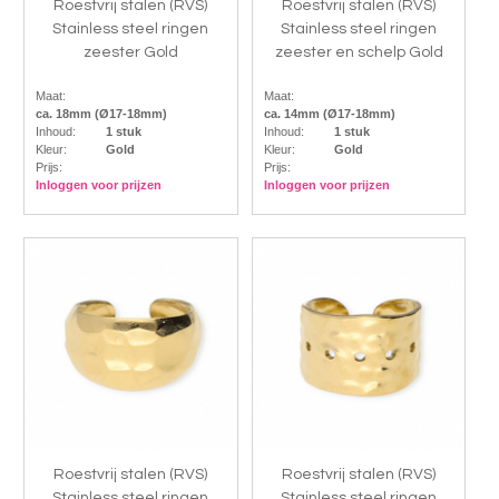
Roestvrij stalen (RVS)
Roestvrij stalen (RVS)
Stainless steel ringen
Stainless steel ringen
zeester Gold
zeester en schelp Gold
Maat:
Maat:
ca. 18mm (Ø17-18mm)
ca. 14mm (Ø17-18mm)
Inhoud:
1 stuk
Inhoud:
1 stuk
Kleur:
Gold
Kleur:
Gold
Prijs:
Prijs:
Inloggen voor prijzen
Inloggen voor prijzen
Roestvrij stalen (RVS)
Roestvrij stalen (RVS)
Stainless steel ringen
Stainless steel ringen