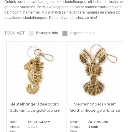
Ontdek onze nieuwe handgemaakte sleutelhangers uit India, met kralen en
gehaakte varianten. Ze zijn verkrijgbaar in diverse vormen zoals een krab,
palmboom, hart en vis. Mix & match ze met andere hangers en kralen tot
opvallende sleutelhangers. Dé trend van nu, shop ze hier!
TOON MET:
Beknopte info
Uitgebreide info
Sleutelhangers zeepaard
Sleutelhangers kreeft
Gold-antique gold-bronze
Gold-antique gold-bronze
Maat:
ca. 13.5x4.5cm
Maat:
ca. 13x5.5cm
Inhoud:
1 stuk
Inhoud:
1 stuk
Kleur:
Kleur: