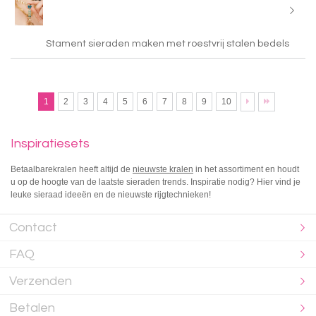
Stament sieraden maken met roestvrij stalen bedels
1
2
3
4
5
6
7
8
9
10
Inspiratiesets
Betaalbarekralen heeft altijd de
nieuwste kralen
in het assortiment en houdt
u op de hoogte van de laatste sieraden trends. Inspiratie nodig? Hier vind je
leuke sieraad ideeën en de nieuwste rijgtechnieken!
Contact
FAQ
Verzenden
Betalen