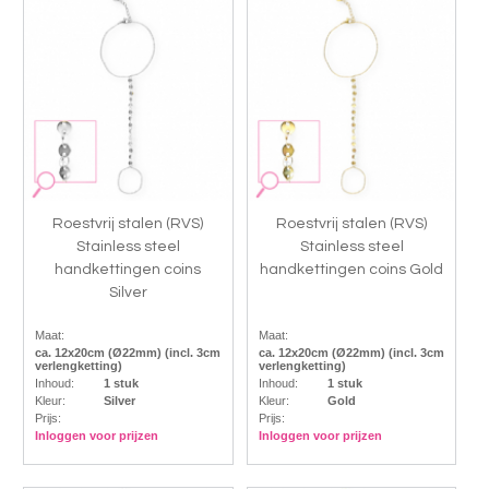
Roestvrij stalen (RVS)
Roestvrij stalen (RVS)
Stainless steel
Stainless steel
handkettingen coins
handkettingen coins Gold
Silver
Maat:
Maat:
ca. 12x20cm (Ø22mm) (incl. 3cm
ca. 12x20cm (Ø22mm) (incl. 3cm
verlengketting)
verlengketting)
Inhoud:
1 stuk
Inhoud:
1 stuk
Kleur:
Silver
Kleur:
Gold
Prijs:
Prijs:
Inloggen voor prijzen
Inloggen voor prijzen