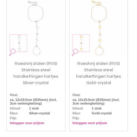
Roestvrij stalen (RVS)
Roestvrij stalen (RVS)
Stainless steel
Stainless steel
handkettingen hartjes
handkettingen hartjes
Silver-crystal
Gold-crystal
Maat:
Maat:
ca. 12x19.5cm (Ø25mm) (incl.
ca. 12x19.5cm (Ø25mm) (incl.
3cm verlengketting)
3cm verlengketting)
Inhoud:
1 stuk
Inhoud:
1 stuk
Kleur:
Silver-crystal
Kleur:
Gold-crystal
Prijs:
Prijs:
Inloggen voor prijzen
Inloggen voor prijzen