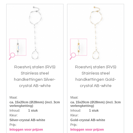
Roestvrij stalen (RVS)
Roestvrij stalen (RVS)
Stainless steel
Stainless steel
handkettingen Silver-
handkettingen Gold-
crystal AB-white
crystal AB-white
Maat:
Maat:
ca. 15x20cm (Ø28mm) (incl. 3cm
ca. 15x20cm (Ø28mm) (incl. 3cm
verlengketting)
verlengketting)
Inhoud:
1 stuk
Inhoud:
1 stuk
Kleur:
Kleur:
Silver-crystal AB-white
Gold-crystal AB-white
Prijs:
Prijs:
Inloggen voor prijzen
Inloggen voor prijzen