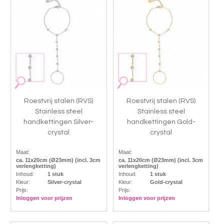
Roestvrij stalen (RVS)
Roestvrij stalen (RVS)
Stainless steel
Stainless steel
handkettingen Silver-
handkettingen Gold-
crystal
crystal
Maat:
Maat:
ca. 11x20cm (Ø23mm) (incl. 3cm
ca. 11x20cm (Ø23mm) (incl. 3cm
verlengketting)
verlengketting)
Inhoud:
1 stuk
Inhoud:
1 stuk
Kleur:
Silver-crystal
Kleur:
Gold-crystal
Prijs:
Prijs:
Inloggen voor prijzen
Inloggen voor prijzen