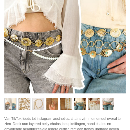
Van TikTok feeds tot Instagram aesthetics: chains zijn momenteel overal te
zien. Denk aan layered belly chains, heupkettingen, hand chains en
opvallende headpieces die iedere outfit direct een trendy upgrade geven.