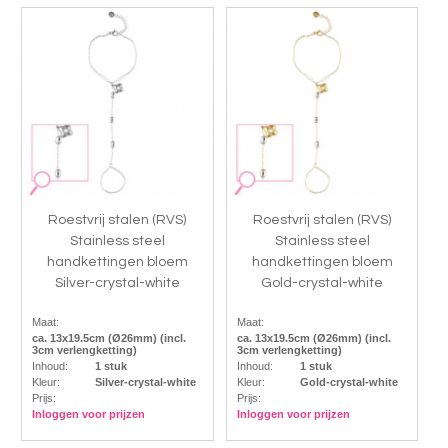
Roestvrij stalen (RVS)
Roestvrij stalen (RVS)
Stainless steel
Stainless steel
handkettingen bloem
handkettingen bloem
Silver-crystal-white
Gold-crystal-white
Maat:
Maat:
ca. 13x19.5cm (Ø26mm) (incl.
ca. 13x19.5cm (Ø26mm) (incl.
3cm verlengketting)
3cm verlengketting)
Inhoud:
1 stuk
Inhoud:
1 stuk
Kleur:
Silver-crystal-white
Kleur:
Gold-crystal-white
Prijs:
Prijs:
Inloggen voor prijzen
Inloggen voor prijzen