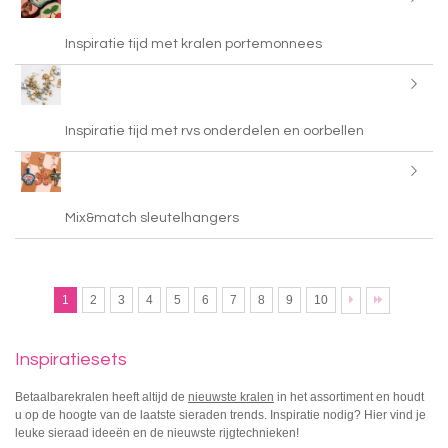
Inspiratie tijd met kralen portemonnees
Inspiratie tijd met rvs onderdelen en oorbellen
Mix&match sleutelhangers
1
2
3
4
5
6
7
8
9
10
Inspiratiesets
Betaalbarekralen heeft altijd de
nieuwste kralen
in het assortiment en houdt
u op de hoogte van de laatste sieraden trends. Inspiratie nodig? Hier vind je
leuke sieraad ideeën en de nieuwste rijgtechnieken!