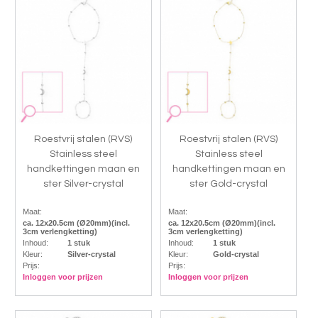
Roestvrij stalen (RVS)
Roestvrij stalen (RVS)
Stainless steel
Stainless steel
handkettingen maan en
handkettingen maan en
ster Silver-crystal
ster Gold-crystal
Maat:
Maat:
ca. 12x20.5cm (Ø20mm)(incl.
ca. 12x20.5cm (Ø20mm)(incl.
3cm verlengketting)
3cm verlengketting)
Inhoud:
1 stuk
Inhoud:
1 stuk
Kleur:
Silver-crystal
Kleur:
Gold-crystal
Prijs:
Prijs:
Inloggen voor prijzen
Inloggen voor prijzen