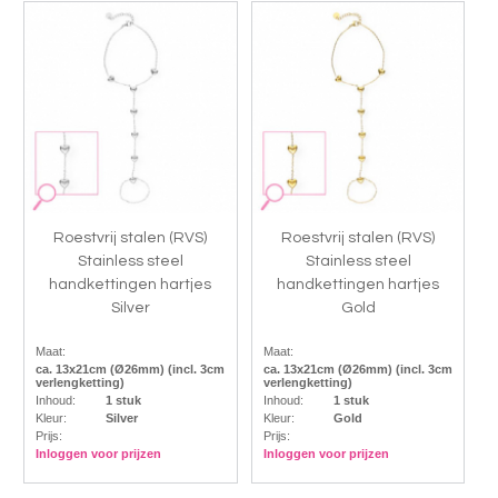
Roestvrij stalen (RVS)
Roestvrij stalen (RVS)
Stainless steel
Stainless steel
handkettingen hartjes
handkettingen hartjes
Silver
Gold
Maat:
Maat:
ca. 13x21cm (Ø26mm) (incl. 3cm
ca. 13x21cm (Ø26mm) (incl. 3cm
verlengketting)
verlengketting)
Inhoud:
1 stuk
Inhoud:
1 stuk
Kleur:
Silver
Kleur:
Gold
Prijs:
Prijs:
Inloggen voor prijzen
Inloggen voor prijzen