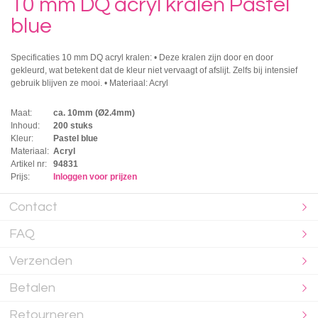
10 mm DQ acryl kralen Pastel
blue
Specificaties 10 mm DQ acryl kralen: • Deze kralen zijn door en door
gekleurd, wat betekent dat de kleur niet vervaagt of afslijt. Zelfs bij intensief
gebruik blijven ze mooi. • Materiaal: Acryl
Maat:
ca. 10mm (Ø2.4mm)
Inhoud:
200 stuks
Kleur:
Pastel blue
Materiaal:
Acryl
Artikel nr:
94831
Prijs:
Inloggen voor prijzen
Contact
FAQ
Verzenden
Betalen
Retourneren