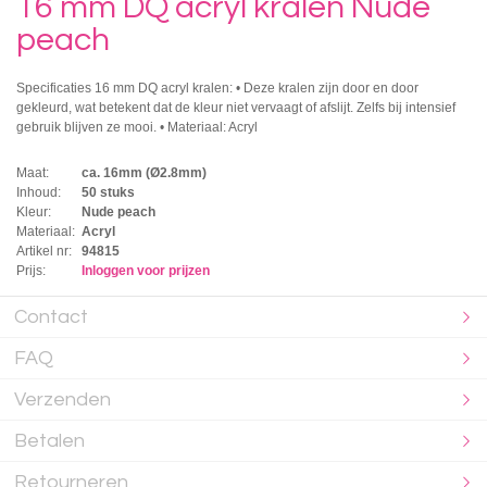
16 mm DQ acryl kralen Nude
peach
Specificaties 16 mm DQ acryl kralen: • Deze kralen zijn door en door
gekleurd, wat betekent dat de kleur niet vervaagt of afslijt. Zelfs bij intensief
gebruik blijven ze mooi. • Materiaal: Acryl
Maat:
ca. 16mm (Ø2.8mm)
Inhoud:
50 stuks
Kleur:
Nude peach
Materiaal:
Acryl
Artikel nr:
94815
Prijs:
Inloggen voor prijzen
Contact
FAQ
Verzenden
Betalen
Retourneren