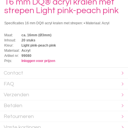
16 mm DQ® acryl kralen met
strepen Light pink-peach pink
Specificaties 16 mm DQ® acryl kralen met strepen: • Materiaal: Acryl
Maat:
ca. 16mm (Ø3mm)
Inhoud:
20 stuks
Kleur:
Light pink-peach pink
Materiaal:
Acryl
Artikel nr:
99080
Prijs:
Inloggen voor prijzen
Contact
FAQ
Verzenden
Betalen
Retourneren
Vaste kortingen