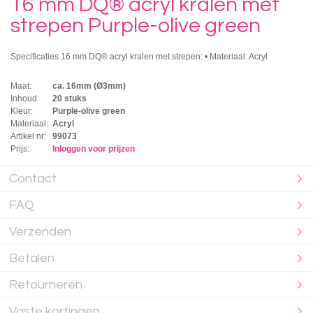
16 mm DQ® acryl kralen met
strepen Purple-olive green
Specificaties 16 mm DQ® acryl kralen met strepen: • Materiaal: Acryl
Maat:
ca. 16mm (Ø3mm)
Inhoud:
20 stuks
Kleur:
Purple-olive green
Materiaal:
Acryl
Artikel nr:
99073
Prijs:
Inloggen voor prijzen
Contact
FAQ
Verzenden
Betalen
Retourneren
Vaste kortingen