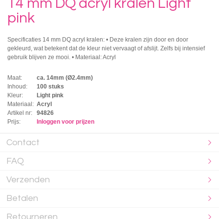
14 mm DQ acryl kralen Light
pink
Specificaties 14 mm DQ acryl kralen: • Deze kralen zijn door en door
gekleurd, wat betekent dat de kleur niet vervaagt of afslijt. Zelfs bij intensief
gebruik blijven ze mooi. • Materiaal: Acryl
Maat:
ca. 14mm (Ø2.4mm)
Inhoud:
100 stuks
Kleur:
Light pink
Materiaal:
Acryl
Artikel nr:
94826
Prijs:
Inloggen voor prijzen
Contact
FAQ
Verzenden
Betalen
Retourneren