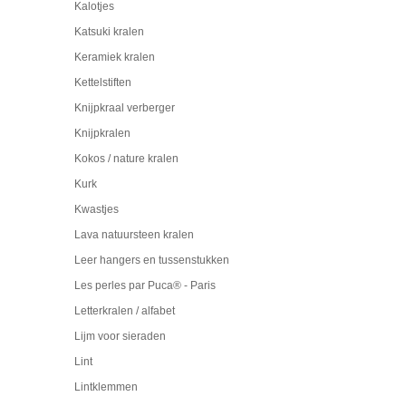
Kalotjes
Katsuki kralen
Keramiek kralen
Kettelstiften
Knijpkraal verberger
Knijpkralen
Kokos / nature kralen
Kurk
Kwastjes
Lava natuursteen kralen
Leer hangers en tussenstukken
Les perles par Puca® - Paris
Letterkralen / alfabet
Lijm voor sieraden
Lint
Lintklemmen