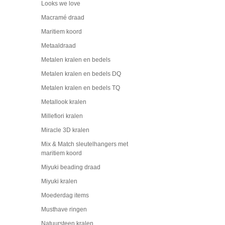
Looks we love
Macramé draad
Maritiem koord
Metaaldraad
Metalen kralen en bedels
Metalen kralen en bedels DQ
Metalen kralen en bedels TQ
Metallook kralen
Millefiori kralen
Miracle 3D kralen
Mix & Match sleutelhangers met
maritiem koord
Miyuki beading draad
Miyuki kralen
Moederdag items
Musthave ringen
Natuursteen kralen