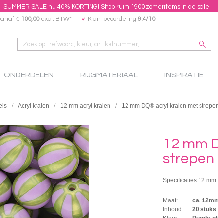
SUMMER SALE nu 40% KORTING! Shop ruim 1900 zomeritems in de sale.
vanaf €
100,00
excl. BTW*
Klantbeoordeling
9.4/10
ONDERDELEN
RIJGMATERIAAL
INSPIRATIE
els
Acryl kralen
12 mm acryl kralen
12 mm DQ® acryl kralen met strepen
12 mm D
strepen 
Specificaties 12 mm 
Maat:
ca. 12m
Inhoud:
20 stuks
Kleur:
Purple-ol