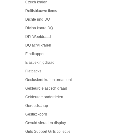
Czech kralen
Delftsblauwe items
Dichte ring DQ
Divino koord DQ
DIY Weefdraad
DQ acryl kralen
Eindkappen
Elastiek rijgdraad
Flatbacks
Geclusterd kralen ornament
Gekleurd elastisch draad
Gekleurde onderdelen
Gereedschap
Gestikt koord
Gevuld sieraden display
Girls Support Girls collectie