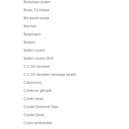
Bohemian kralen
Brass TQ metaal
Bril koord eindje
Broches
Buigringen
Buisjes
Button covers
Button covers OUD
C.U.S® sieraden
C.U.S® sieraden message beads
Cabochons
Combi en gift sets
Combi-deals
Crystal Diamond Tape
Crystal Glass
Cuoio armbanden