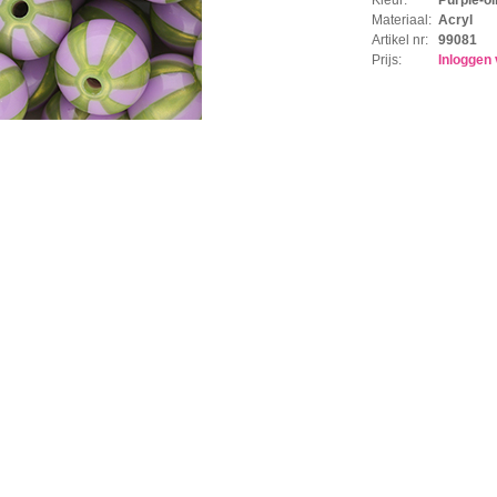
Materiaal:
Acryl
Artikel nr:
99081
Prijs:
Inloggen 