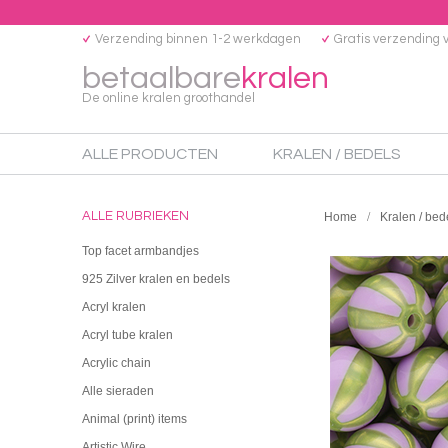
Verzending binnen 1-2 werkdagen
Gratis verzending 
betaalbare
kralen
De online kralen groothandel
ALLE PRODUCTEN
KRALEN / BEDELS
ALLE RUBRIEKEN
Home
Kralen / bed
Top facet armbandjes
925 Zilver kralen en bedels
Acryl kralen
Acryl tube kralen
Acrylic chain
Alle sieraden
Animal (print) items
Artistic Wire