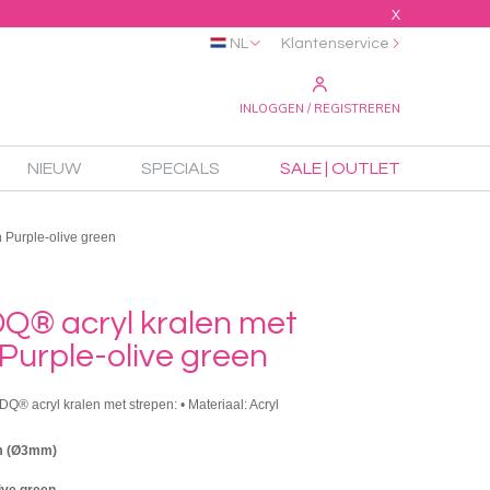
X
NL
Klantenservice
INLOGGEN / REGISTREREN
NIEUW
SPECIALS
SALE | OUTLET
 Purple-olive green
Q® acryl kralen met
Purple-olive green
DQ® acryl kralen met strepen: • Materiaal: Acryl
m (Ø3mm)
ive green