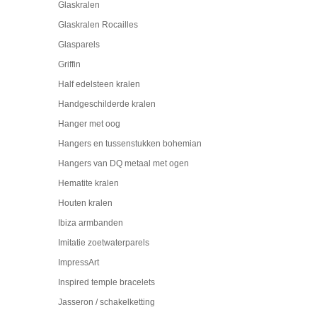
Glaskralen
Glaskralen Rocailles
Glasparels
Griffin
Half edelsteen kralen
Handgeschilderde kralen
Hanger met oog
Hangers en tussenstukken bohemian
Hangers van DQ metaal met ogen
Hematite kralen
Houten kralen
Ibiza armbanden
Imitatie zoetwaterparels
ImpressArt
Inspired temple bracelets
Jasseron / schakelketting