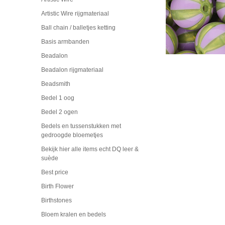
Artistic Wire rijgmateriaal
Ball chain / balletjes ketting
Basis armbanden
Beadalon
Beadalon rijgmateriaal
Beadsmith
Bedel 1 oog
Bedel 2 ogen
Bedels en tussenstukken met
gedroogde bloemetjes
Bekijk hier alle items echt DQ leer &
suède
Best price
Birth Flower
Birthstones
Bloem kralen en bedels