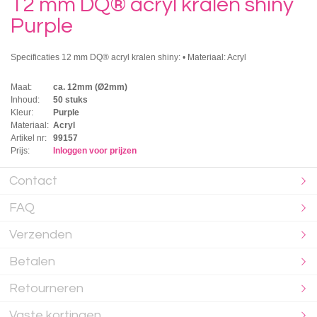
12 mm DQ® acryl kralen shiny
Purple
Specificaties 12 mm DQ® acryl kralen shiny: • Materiaal: Acryl
Maat:
ca. 12mm (Ø2mm)
Inhoud:
50 stuks
Kleur:
Purple
Materiaal:
Acryl
Artikel nr:
99157
Prijs:
Inloggen voor prijzen
Contact
FAQ
Verzenden
Betalen
Retourneren
Vaste kortingen