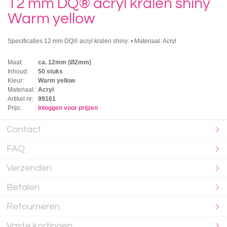
12 mm DQ® acryl kralen shiny
Warm yellow
Specificaties 12 mm DQ® acryl kralen shiny: • Materiaal: Acryl
Maat:
ca. 12mm (Ø2mm)
Inhoud:
50 stuks
Kleur:
Warm yellow
Materiaal:
Acryl
Artikel nr:
99161
Prijs:
Inloggen voor prijzen
Contact
FAQ
Verzenden
Betalen
Retourneren
Vaste kortingen