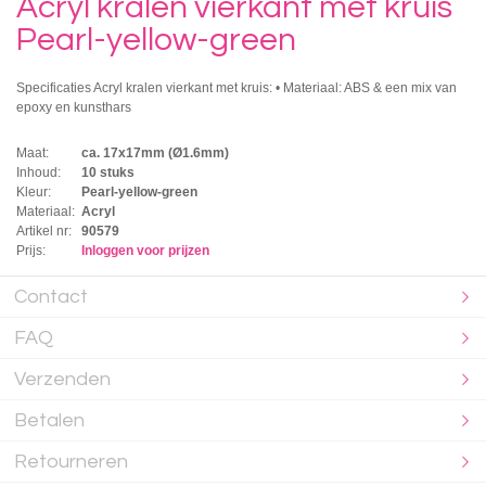
Acryl kralen vierkant met kruis
Pearl-yellow-green
Specificaties Acryl kralen vierkant met kruis: • Materiaal: ABS & een mix van
epoxy en kunsthars
Maat:
ca. 17x17mm (Ø1.6mm)
Inhoud:
10 stuks
Kleur:
Pearl-yellow-green
Materiaal:
Acryl
Artikel nr:
90579
Prijs:
Inloggen voor prijzen
Contact
FAQ
Verzenden
Betalen
Retourneren