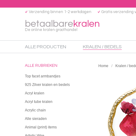
Verzending binnen 1-2 werkdagen
Gratis verzending 
betaalbare
kralen
De online kralen groothandel
ALLE PRODUCTEN
KRALEN / BEDELS
ALLE RUBRIEKEN
Home
Kralen / bed
Top facet armbandjes
925 Zilver kralen en bedels
Acryl kralen
Acryl tube kralen
Acrylic chain
Alle sieraden
Animal (print) items
Artistic Wire