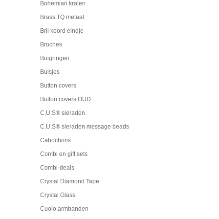
Bohemian kralen
Brass TQ metaal
Bril koord eindje
Broches
Buigringen
Buisjes
Button covers
Button covers OUD
C.U.S® sieraden
C.U.S® sieraden message beads
Cabochons
Combi en gift sets
Combi-deals
Crystal Diamond Tape
Crystal Glass
Cuoio armbanden