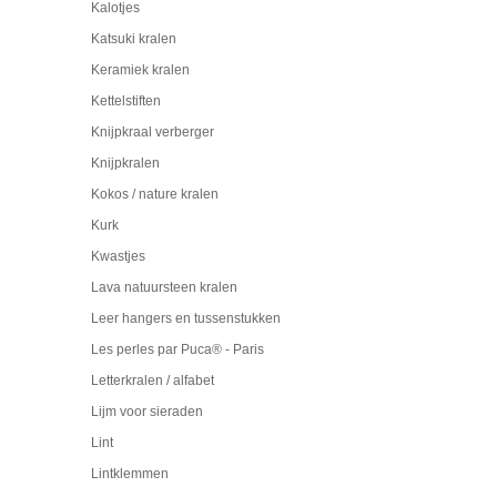
Kalotjes
Katsuki kralen
Keramiek kralen
Kettelstiften
Knijpkraal verberger
Knijpkralen
Kokos / nature kralen
Kurk
Kwastjes
Lava natuursteen kralen
Leer hangers en tussenstukken
Les perles par Puca® - Paris
Letterkralen / alfabet
Lijm voor sieraden
Lint
Lintklemmen