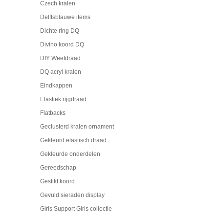
Czech kralen
Delftsblauwe items
Dichte ring DQ
Divino koord DQ
DIY Weefdraad
DQ acryl kralen
Eindkappen
Elastiek rijgdraad
Flatbacks
Geclusterd kralen ornament
Gekleurd elastisch draad
Gekleurde onderdelen
Gereedschap
Gestikt koord
Gevuld sieraden display
Girls Support Girls collectie