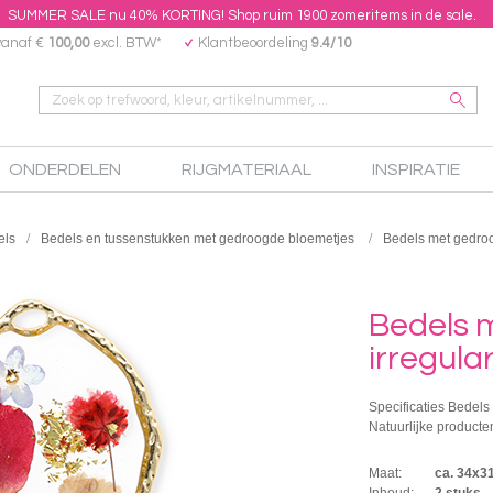
SUMMER SALE nu 40% KORTING! Shop ruim 1900 zomeritems in de sale.
vanaf €
100,00
excl. BTW*
Klantbeoordeling
9.4/10
ONDERDELEN
RIJGMATERIAAL
INSPIRATIE
els
Bedels en tussenstukken met gedroogde bloemetjes
Bedels met gedroo
Bedels 
irregula
Specificaties Bedels
Natuurlijke producte
Maat:
ca. 34x
Inhoud:
2 stuks