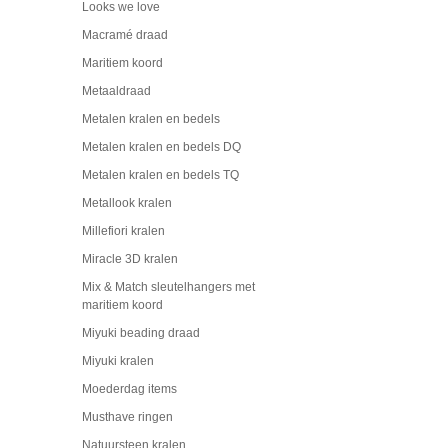
Looks we love
Macramé draad
Maritiem koord
Metaaldraad
Metalen kralen en bedels
Metalen kralen en bedels DQ
Metalen kralen en bedels TQ
Metallook kralen
Millefiori kralen
Miracle 3D kralen
Mix & Match sleutelhangers met
maritiem koord
Miyuki beading draad
Miyuki kralen
Moederdag items
Musthave ringen
Natuursteen kralen