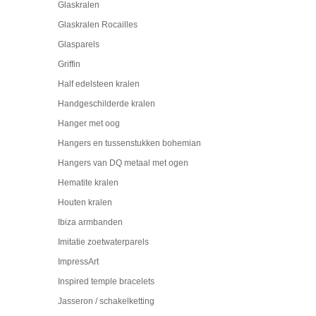
Glaskralen
Glaskralen Rocailles
Glasparels
Griffin
Half edelsteen kralen
Handgeschilderde kralen
Hanger met oog
Hangers en tussenstukken bohemian
Hangers van DQ metaal met ogen
Hematite kralen
Houten kralen
Ibiza armbanden
Imitatie zoetwaterparels
ImpressArt
Inspired temple bracelets
Jasseron / schakelketting