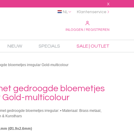
X
NL
Klantenservice
INLOGGEN / REGISTREREN
NIEUW
SPECIALS
SALE | OUTLET
gde bloemetjes irregular Gold-multicolour
met gedroogde bloemetjes
r Gold-multicolour
 met gedroogde bloemetjes irregular: • Materiaal: Brass metaal,
n & Kunsthars
31mm (Ø1.9x2.6mm)