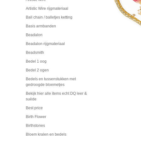
Artistic Wire rijgmateriaal
Ball chain / balletjes ketting
Basis armbanden
Beadalon
Beadalon rijgmateriaal
Beadsmith
Bedel 1 oog
Bedel 2 ogen
Bedels en tussenstukken met
gedroogde bloemetjes
Bekijk hier alle items echt DQ leer &
suède
Best price
Birth Flower
Birthstones
Bloem kralen en bedels