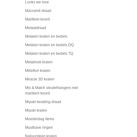
Looks we love
Macramé draad
Maritiem koord
Metaaldraad
Metalen kralen en bedels
Metalen kralen en bedels DQ
Metalen kralen en bedels TQ
Metallook kralen
Millefiori kralen
Miracle 3D kralen
Mix & Match sleutelhangers met
maritiem koord
Miyuki beading draad
Miyuki kralen
Moederdag items
Musthave ringen
Natuursteen kralen