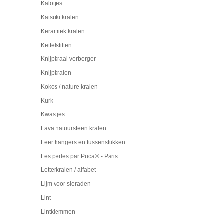
Kalotjes
Katsuki kralen
Keramiek kralen
Kettelstiften
Knijpkraal verberger
Knijpkralen
Kokos / nature kralen
Kurk
Kwastjes
Lava natuursteen kralen
Leer hangers en tussenstukken
Les perles par Puca® - Paris
Letterkralen / alfabet
Lijm voor sieraden
Lint
Lintklemmen