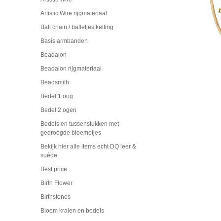
Artistic Wire rijgmateriaal
Ball chain / balletjes ketting
Basis armbanden
Beadalon
Beadalon rijgmateriaal
Beadsmith
Bedel 1 oog
Bedel 2 ogen
Bedels en tussenstukken met
gedroogde bloemetjes
Bekijk hier alle items echt DQ leer &
suède
Best price
Birth Flower
Birthstones
Bloem kralen en bedels