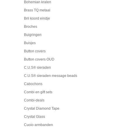
Bohemian kralen
Brass TQ metaal
Bril koord eindje
Broches
Buigringen
Buisjes
Button covers
Button covers OUD
C.U.S® sieraden
C.U.S® sieraden message beads
Cabochons
Combi en gift sets
Combi-deals
Crystal Diamond Tape
Crystal Glass
Cuoio armbanden