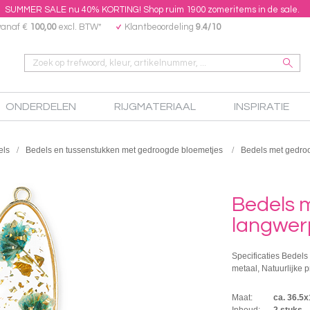
SUMMER SALE nu 40% KORTING! Shop ruim 1900 zomeritems in de sale.
vanaf €
100,00
excl. BTW*
Klantbeoordeling
9.4/10
ONDERDELEN
RIJGMATERIAAL
INSPIRATIE
els
Bedels en tussenstukken met gedroogde bloemetjes
Bedels met gedro
Bedels 
langwer
Specificaties Bedels
metaal, Natuurlijke 
Maat:
ca. 36.
Inhoud:
2 stuks