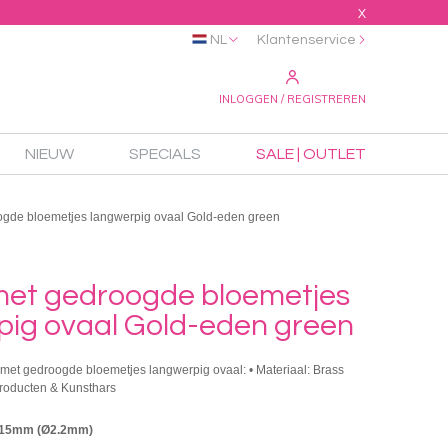
X
NL
Klantenservice
INLOGGEN / REGISTREREN
NIEUW
SPECIALS
SALE | OUTLET
ogde bloemetjes langwerpig ovaal Gold-eden green
met gedroogde bloemetjes
pig ovaal Gold-eden green
 met gedroogde bloemetjes langwerpig ovaal: • Materiaal: Brass
producten & Kunsthars
5x15mm (Ø2.2mm)