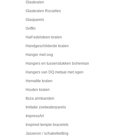
Glaskralen
Glaskralen Rocailles
Glasparels
Griffin
Half edelsteen kralen
Handgeschilderde kralen
Hanger met oog
Hangers en tussenstukken bohemian
Hangers van DQ metaal met ogen
Hematite kralen
Houten kralen
Ibiza armbanden
Imitatie zoetwaterparels
ImpressArt
Inspired temple bracelets
Jasseron / schakelketting