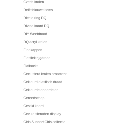
Czech kralen
Delftsblauwe items
Dichte ring DQ
Divino koord DQ
DIY Weefdraad
DQ acryl kralen
Eindkappen
Elastiek rijgdraad
Flatbacks
Geclusterd kralen ornament
Gekleurd elastisch draad
Gekleurde onderdelen
Gereedschap
Gestikt koord
Gevuld sieraden display
Girls Support Girls collectie