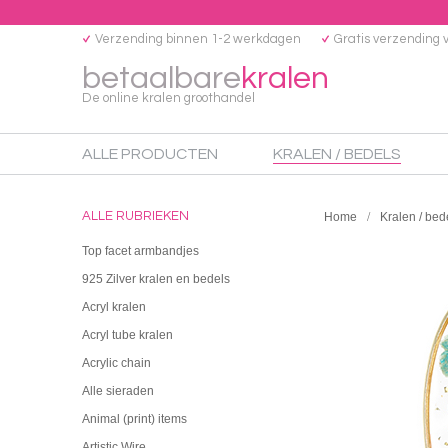
Verzending binnen 1-2 werkdagen
Gratis verzending 
betaalbare
kralen
De online kralen groothandel
ALLE PRODUCTEN
KRALEN / BEDELS
ALLE RUBRIEKEN
Home
Kralen / bed
Top facet armbandjes
925 Zilver kralen en bedels
Acryl kralen
Acryl tube kralen
Acrylic chain
Alle sieraden
Animal (print) items
Artistic Wire