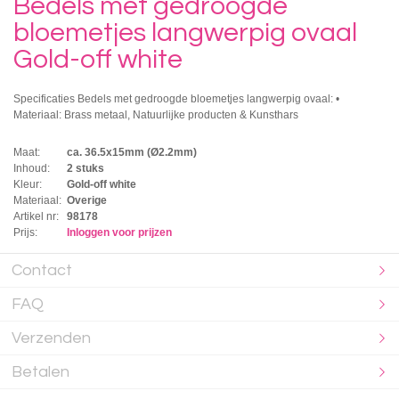
Bedels met gedroogde
bloemetjes langwerpig ovaal
Gold-off white
Specificaties Bedels met gedroogde bloemetjes langwerpig ovaal: •
Materiaal: Brass metaal, Natuurlijke producten & Kunsthars
Maat:
ca. 36.5x15mm (Ø2.2mm)
Inhoud:
2 stuks
Kleur:
Gold-off white
Materiaal:
Overige
Artikel nr:
98178
Prijs:
Inloggen voor prijzen
Contact
FAQ
Verzenden
Betalen