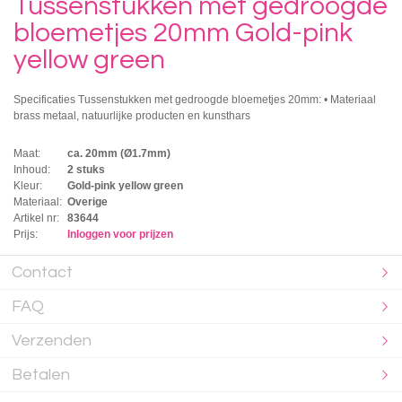
Tussenstukken met gedroogde
bloemetjes 20mm Gold-pink
yellow green
Specificaties Tussenstukken met gedroogde bloemetjes 20mm: • Materiaal
brass metaal, natuurlijke producten en kunsthars
Maat:
ca. 20mm (Ø1.7mm)
Inhoud:
2 stuks
Kleur:
Gold-pink yellow green
Materiaal:
Overige
Artikel nr:
83644
Prijs:
Inloggen voor prijzen
Contact
FAQ
Verzenden
Betalen