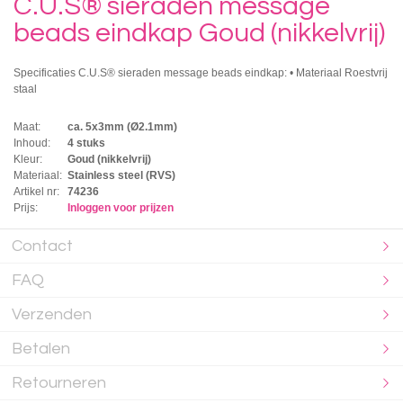
C.U.S® sieraden message
beads eindkap Goud (nikkelvrij)
Specificaties C.U.S® sieraden message beads eindkap: • Materiaal Roestvrij
staal
Maat:
ca. 5x3mm (Ø2.1mm)
Inhoud:
4 stuks
Kleur:
Goud (nikkelvrij)
Materiaal:
Stainless steel (RVS)
Artikel nr:
74236
Prijs:
Inloggen voor prijzen
Contact
FAQ
Verzenden
Betalen
Retourneren