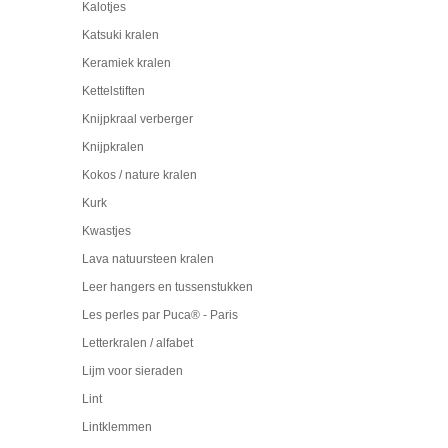
Kalotjes
Katsuki kralen
Keramiek kralen
Kettelstiften
Knijpkraal verberger
Knijpkralen
Kokos / nature kralen
Kurk
Kwastjes
Lava natuursteen kralen
Leer hangers en tussenstukken
Les perles par Puca® - Paris
Letterkralen / alfabet
Lijm voor sieraden
Lint
Lintklemmen