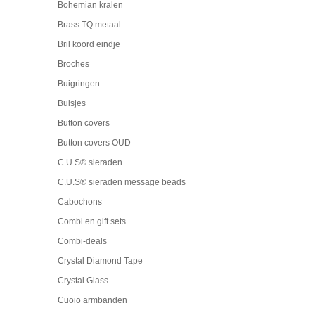
Bohemian kralen
Brass TQ metaal
Bril koord eindje
Broches
Buigringen
Buisjes
Button covers
Button covers OUD
C.U.S® sieraden
C.U.S® sieraden message beads
Cabochons
Combi en gift sets
Combi-deals
Crystal Diamond Tape
Crystal Glass
Cuoio armbanden