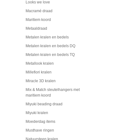
Looks we love
Macramé draad
Maritiem koord
Metaaldraad
Metalen kralen en bedels
Metalen kralen en bedels DQ
Metalen kralen en bedels TQ
Metallook kralen
Millefiori kralen
Miracle 3D kralen
Mix & Match sleutelhangers met
maritiem koord
Miyuki beading draad
Miyuki kralen
Moederdag items
Musthave ringen
Natuursteen kralen