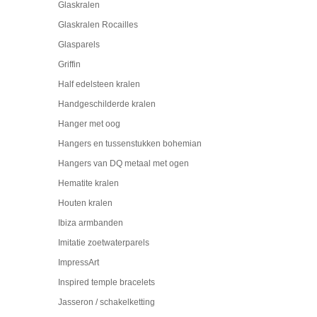
Glaskralen
Glaskralen Rocailles
Glasparels
Griffin
Half edelsteen kralen
Handgeschilderde kralen
Hanger met oog
Hangers en tussenstukken bohemian
Hangers van DQ metaal met ogen
Hematite kralen
Houten kralen
Ibiza armbanden
Imitatie zoetwaterparels
ImpressArt
Inspired temple bracelets
Jasseron / schakelketting