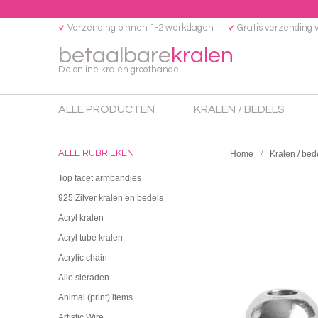
Verzending binnen 1-2 werkdagen
Gratis verzending 
betaalbare
kralen
De online kralen groothandel
ALLE PRODUCTEN
KRALEN / BEDELS
ALLE RUBRIEKEN
Home
Kralen / bed
Top facet armbandjes
925 Zilver kralen en bedels
Acryl kralen
Acryl tube kralen
Acrylic chain
Alle sieraden
Animal (print) items
Artistic Wire