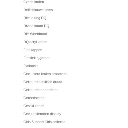
Czech kralen
Delftsblauwe items
Dichte ring DQ
Divino koord DQ
DIY Weefdraad
DQ acryl kralen
Eindkappen
Elastiek rijgdraad
Flatbacks
Geclusterd kralen ornament
Gekleurd elastisch draad
Gekleurde onderdelen
Gereedschap
Gestikt koord
Gevuld sieraden display
Girls Support Girls collectie