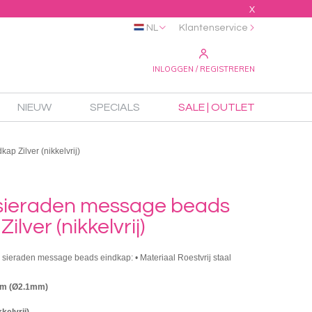
X
NL
Klantenservice
INLOGGEN / REGISTREREN
NIEUW
SPECIALS
SALE | OUTLET
p Zilver (nikkelvrij)
sieraden message beads
ilver (nikkelvrij)
 sieraden message beads eindkap: • Materiaal Roestvrij staal
mm (Ø2.1mm)
kkelvrij)