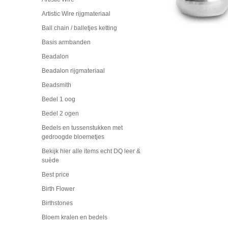
Artistic Wire rijgmateriaal
Ball chain / balletjes ketting
Basis armbanden
Beadalon
Beadalon rijgmateriaal
Beadsmith
Bedel 1 oog
Bedel 2 ogen
Bedels en tussenstukken met
gedroogde bloemetjes
Bekijk hier alle items echt DQ leer &
suède
Best price
Birth Flower
Birthstones
Bloem kralen en bedels