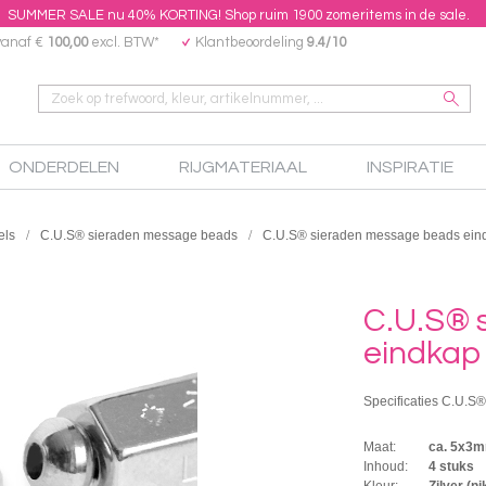
SUMMER SALE nu 40% KORTING! Shop ruim 1900 zomeritems in de sale.
vanaf €
100,00
excl. BTW*
Klantbeoordeling
9.4/10
ONDERDELEN
RIJGMATERIAAL
INSPIRATIE
els
C.U.S® sieraden message beads
C.U.S® sieraden message beads eindka
C.U.S® 
eindkap Z
Specificaties C.U.S®
Maat:
ca. 5x3
Inhoud:
4 stuks
Kleur:
Zilver (ni