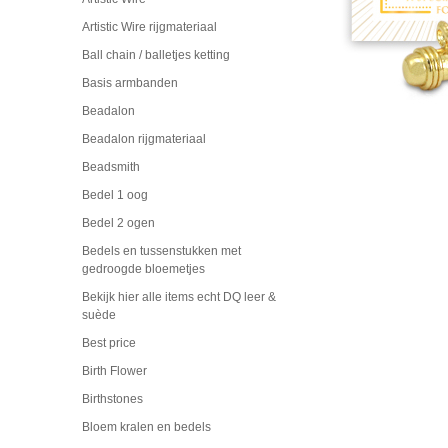
Artistic Wire rijgmateriaal
Ball chain / balletjes ketting
Basis armbanden
Beadalon
Beadalon rijgmateriaal
Beadsmith
Bedel 1 oog
Bedel 2 ogen
Bedels en tussenstukken met
gedroogde bloemetjes
Bekijk hier alle items echt DQ leer &
suède
Best price
Birth Flower
Birthstones
Bloem kralen en bedels