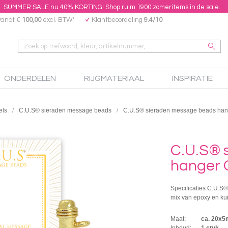
SUMMER SALE nu 40% KORTING! Shop ruim 1900 zomeritems in de sale.
vanaf €
100,00
excl. BTW*
Klantbeoordeling
9.4/10
ONDERDELEN
RIJGMATERIAAL
INSPIRATIE
els
C.U.S® sieraden message beads
C.U.S® sieraden message beads hang
C.U.S® 
hanger 
Specificaties C.U.S
mix van epoxy en ku
Maat:
ca. 20x
Inhoud:
1 stuk