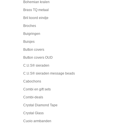
Bohemian kralen
Brass TQ metaal
Bril koord eindje
Broches
Buigringen
Buisjes
Button covers
Button covers OUD
C.U.S® sieraden
C.U.S® sieraden message beads
Cabochons
Combi en gift sets
Combi-deals
Crystal Diamond Tape
Crystal Glass
Cuoio armbanden