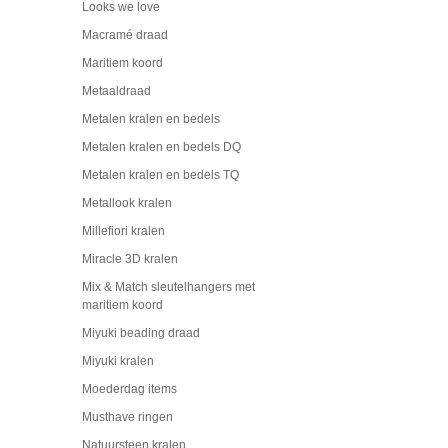
Looks we love
Macramé draad
Maritiem koord
Metaaldraad
Metalen kralen en bedels
Metalen kralen en bedels DQ
Metalen kralen en bedels TQ
Metallook kralen
Millefiori kralen
Miracle 3D kralen
Mix & Match sleutelhangers met
maritiem koord
Miyuki beading draad
Miyuki kralen
Moederdag items
Musthave ringen
Natuursteen kralen