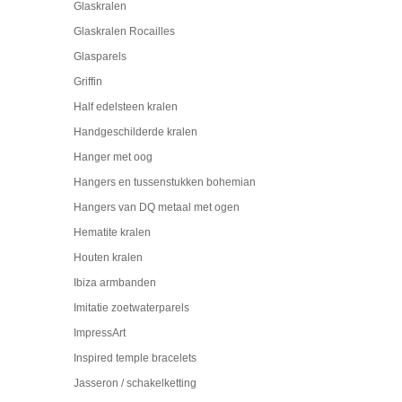
Glaskralen
Glaskralen Rocailles
Glasparels
Griffin
Half edelsteen kralen
Handgeschilderde kralen
Hanger met oog
Hangers en tussenstukken bohemian
Hangers van DQ metaal met ogen
Hematite kralen
Houten kralen
Ibiza armbanden
Imitatie zoetwaterparels
ImpressArt
Inspired temple bracelets
Jasseron / schakelketting