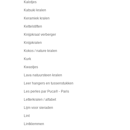
Kalotjes
Katsuki kralen
Keramiek kralen
Kettelstiften
Knijpkraal verberger
Knijpkralen
Kokos / nature kralen
Kurk
Kwastjes
Lava natuursteen kralen
Leer hangers en tussenstukken
Les perles par Puca® - Paris
Letterkralen / alfabet
Lijm voor sieraden
Lint
Lintklemmen