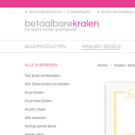
Verzending binnen 1-2 werkdagen
Gratis verzending 
betaalbare
kralen
De online kralen groothandel
ALLE PRODUCTEN
KRALEN / BEDELS
ALLE RUBRIEKEN
Home
Kralen / bed
Top facet armbandjes
925 Zilver kralen en bedels
Acryl kralen
Acryl tube kralen
Acrylic chain
Alle sieraden
Animal (print) items
Artistic Wire