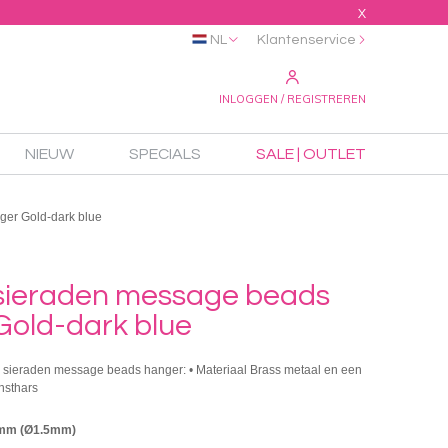
X
NL
Klantenservice
INLOGGEN / REGISTREREN
NIEUW
SPECIALS
SALE | OUTLET
er Gold-dark blue
sieraden message beads
Gold-dark blue
® sieraden message beads hanger: • Materiaal Brass metaal en een
nsthars
5mm (Ø1.5mm)