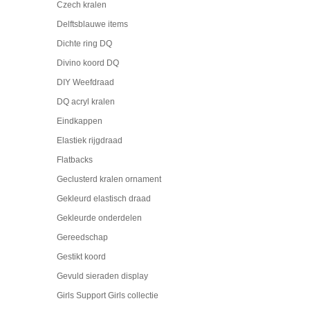
Czech kralen
Delftsblauwe items
Dichte ring DQ
Divino koord DQ
DIY Weefdraad
DQ acryl kralen
Eindkappen
Elastiek rijgdraad
Flatbacks
Geclusterd kralen ornament
Gekleurd elastisch draad
Gekleurde onderdelen
Gereedschap
Gestikt koord
Gevuld sieraden display
Girls Support Girls collectie