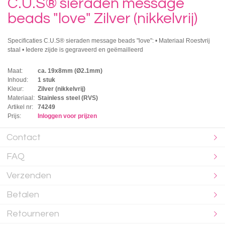
C.U.S® sieraden message
beads "love" Zilver (nikkelvrij)
Specificaties C.U.S® sieraden message beads "love": • Materiaal Roestvrij
staal • Iedere zijde is gegraveerd en geëmailleerd
Maat:
ca. 19x8mm (Ø2.1mm)
Inhoud:
1 stuk
Kleur:
Zilver (nikkelvrij)
Materiaal:
Stainless steel (RVS)
Artikel nr:
74249
Prijs:
Inloggen voor prijzen
Contact
FAQ
Verzenden
Betalen
Retourneren