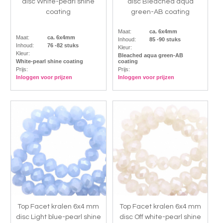
disc White-pearl shine
disc Bleached aqua
coating
green-AB coating
Maat:
ca. 6x4mm
Maat:
ca. 6x4mm
Inhoud:
85 -90 stuks
Inhoud:
76 -82 stuks
Kleur:
Kleur:
Bleached aqua green-AB
White-pearl shine coating
coating
Prijs:
Prijs:
Inloggen voor prijzen
Inloggen voor prijzen
Top Facet kralen 6x4 mm
Top Facet kralen 6x4 mm
disc Light blue-pearl shine
disc Off white-pearl shine