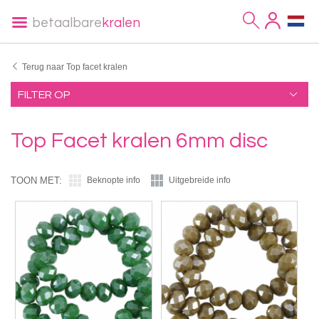
betaalbare
kralen
Terug naar Top facet kralen
FILTER OP
Top Facet kralen 6mm disc
TOON MET:
Beknopte info
Uitgebreide info