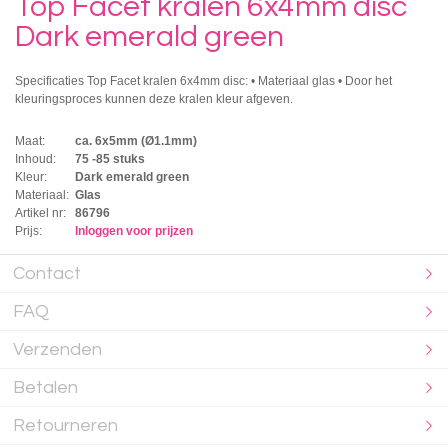
Top Facet kralen 6x4mm disc
Dark emerald green
Specificaties Top Facet kralen 6x4mm disc: • Materiaal glas • Door het
kleuringsproces kunnen deze kralen kleur afgeven.
Maat:
ca. 6x5mm (Ø1.1mm)
Inhoud:
75 -85 stuks
Kleur:
Dark emerald green
Materiaal:
Glas
Artikel nr:
86796
Prijs:
Inloggen voor prijzen
Contact
FAQ
Verzenden
Betalen
Retourneren