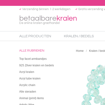
Verzending binnen 1-2 werkdagen
Gratis verzending 
betaalbare
kralen
De online kralen groothandel
ALLE PRODUCTEN
KRALEN / BEDELS
ALLE RUBRIEKEN
Home
Kralen / bed
Top facet armbandjes
925 Zilver kralen en bedels
Acryl kralen
Acryl tube kralen
Acrylic chain
Alle sieraden
Animal (print) items
Artistic Wire