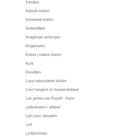
Kalotjes
Katsuki kralen
Keramiek kralen
Kettelstiften
Knijpkraal verberger
Knijpkralen
Kokos / nature kralen
Kurk
Kwastjes
Lava natuursteen kralen
Leer hangers en tussenstukken
Les perles par Puca® - Paris
Letterkralen / alfabet
Lijm voor sieraden
Lint
Lintklemmen