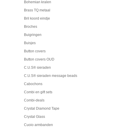
Bohemian kralen
Brass TQ metaal
Bril koord eindje
Broches
Buigringen
Buisjes
Button covers
Button covers OUD
C.U.S® sieraden
C.U.S® sieraden message beads
Cabochons
Combi en gift sets
Combi-deals
Crystal Diamond Tape
Crystal Glass
Cuoio armbanden