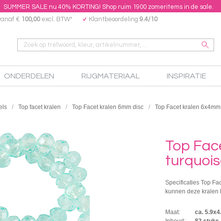
SUMMER SALE nu 40% KORTING! Shop ruim 1900 zomeritems in de sale.
vanaf €
100,00
excl. BTW*
Klantbeoordeling
9.4/10
ONDERDELEN
RIJGMATERIAAL
INSPIRATIE
els
Top facet kralen
Top Facet kralen 6mm disc
Top Facet kralen 6x4mm 
Top Face
turquois
Specificaties Top Fa
kunnen deze kralen 
Maat:
ca. 5.9x
Inhoud:
82 stuks