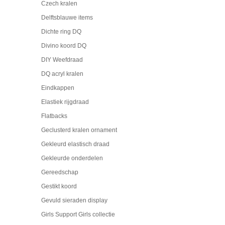
Czech kralen
Delftsblauwe items
Dichte ring DQ
Divino koord DQ
DIY Weefdraad
DQ acryl kralen
Eindkappen
Elastiek rijgdraad
Flatbacks
Geclusterd kralen ornament
Gekleurd elastisch draad
Gekleurde onderdelen
Gereedschap
Gestikt koord
Gevuld sieraden display
Girls Support Girls collectie