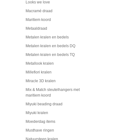
Looks we love
Macramé draad
Maritiem koord
Metaaldraad
Metalen kralen en bedels
Metalen kralen en bedels DQ
Metalen kralen en bedels TQ
Metallook kralen
Millefiori kralen
Miracle 3D kralen
Mix & Match sleutelhangers met
maritiem koord
Miyuki beading draad
Miyuki kralen
Moederdag items
Musthave ringen
Natuursteen kralen