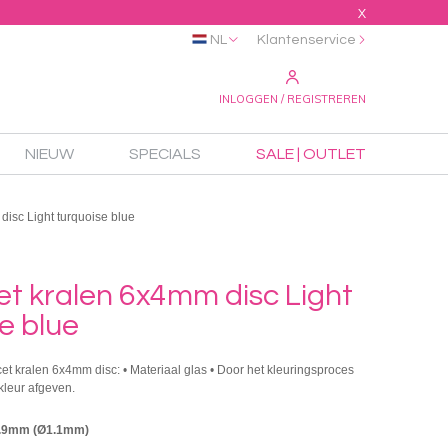
X
NL
Klantenservice
INLOGGEN / REGISTREREN
NIEUW
SPECIALS
SALE | OUTLET
disc Light turquoise blue
t kralen 6x4mm disc Light
e blue
cet kralen 6x4mm disc: • Materiaal glas • Door het kleuringsproces
kleur afgeven.
4.9mm (Ø1.1mm)