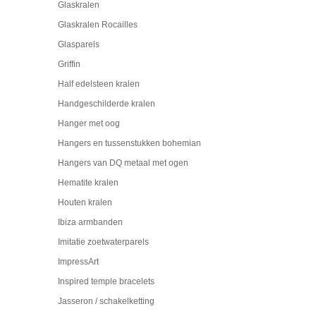
Glaskralen
Glaskralen Rocailles
Glasparels
Griffin
Half edelsteen kralen
Handgeschilderde kralen
Hanger met oog
Hangers en tussenstukken bohemian
Hangers van DQ metaal met ogen
Hematite kralen
Houten kralen
Ibiza armbanden
Imitatie zoetwaterparels
ImpressArt
Inspired temple bracelets
Jasseron / schakelketting