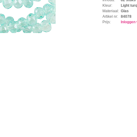
Kleur:
Light tur
Materiaal:
Glas
Artikel nr:
84078
Prijs:
Inloggen 