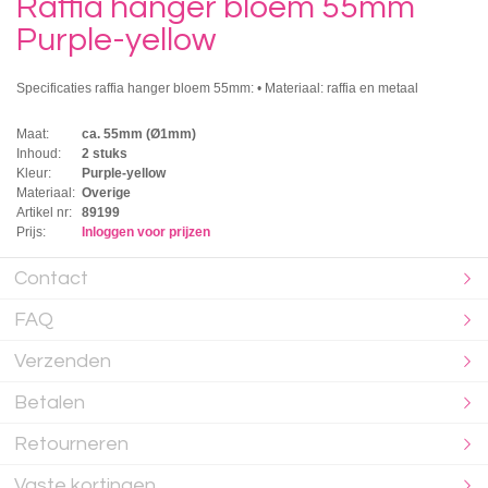
Raffia hanger bloem 55mm
Purple-yellow
Specificaties raffia hanger bloem 55mm: • Materiaal: raffia en metaal
Maat:
ca. 55mm (Ø1mm)
Inhoud:
2 stuks
Kleur:
Purple-yellow
Materiaal:
Overige
Artikel nr:
89199
Prijs:
Inloggen voor prijzen
Contact
FAQ
Verzenden
Betalen
Retourneren
Vaste kortingen