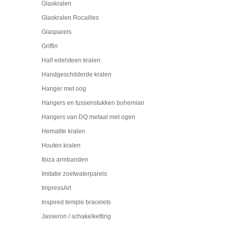
Glaskralen
Glaskralen Rocailles
Glasparels
Griffin
Half edelsteen kralen
Handgeschilderde kralen
Hanger met oog
Hangers en tussenstukken bohemian
Hangers van DQ metaal met ogen
Hematite kralen
Houten kralen
Ibiza armbanden
Imitatie zoetwaterparels
ImpressArt
Inspired temple bracelets
Jasseron / schakelketting