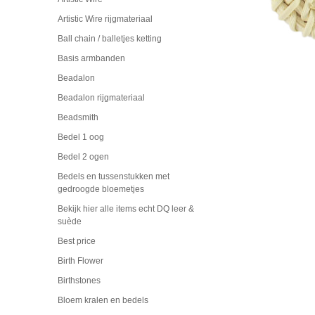
Artistic Wire rijgmateriaal
Ball chain / balletjes ketting
Basis armbanden
Beadalon
Beadalon rijgmateriaal
Beadsmith
Bedel 1 oog
Bedel 2 ogen
Bedels en tussenstukken met
gedroogde bloemetjes
Bekijk hier alle items echt DQ leer &
suède
Best price
Birth Flower
Birthstones
Bloem kralen en bedels