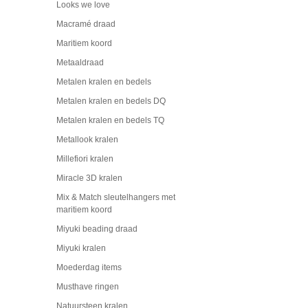
Looks we love
Macramé draad
Maritiem koord
Metaaldraad
Metalen kralen en bedels
Metalen kralen en bedels DQ
Metalen kralen en bedels TQ
Metallook kralen
Millefiori kralen
Miracle 3D kralen
Mix & Match sleutelhangers met
maritiem koord
Miyuki beading draad
Miyuki kralen
Moederdag items
Musthave ringen
Natuursteen kralen