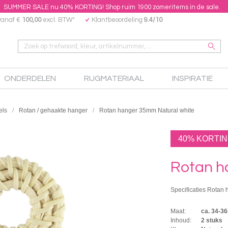
SUMMER SALE nu 40% KORTING! Shop ruim 1900 zomeritems in de sale.
vanaf €
100,00
excl. BTW*
Klantbeoordeling
9.4/10
ONDERDELEN
RIJGMATERIAAL
INSPIRATIE
els
Rotan / gehaakte hanger
Rotan hanger 35mm Natural white
40% KORTI
Rotan h
Specificaties Rotan 
Maat:
ca. 34-
Inhoud:
2 stuks