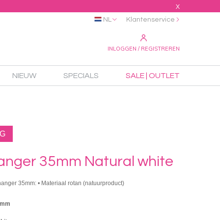
X
NL
Klantenservice
INLOGGEN / REGISTREREN
NIEUW
SPECIALS
SALE | OUTLET
NG
anger 35mm Natural white
hanger 35mm: • Materiaal rotan (natuurproduct)
36mm