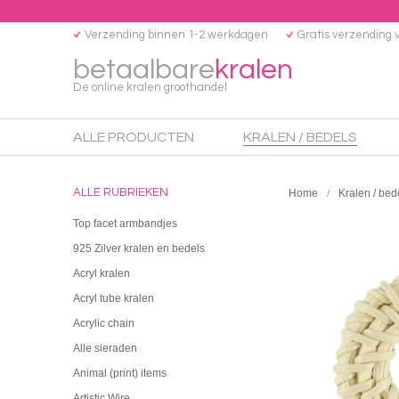
Verzending binnen 1-2 werkdagen
Gratis verzending 
betaalbare
kralen
De online kralen groothandel
ALLE PRODUCTEN
KRALEN / BEDELS
ALLE RUBRIEKEN
Home
Kralen / bed
Top facet armbandjes
925 Zilver kralen en bedels
Acryl kralen
Acryl tube kralen
Acrylic chain
Alle sieraden
Animal (print) items
Artistic Wire