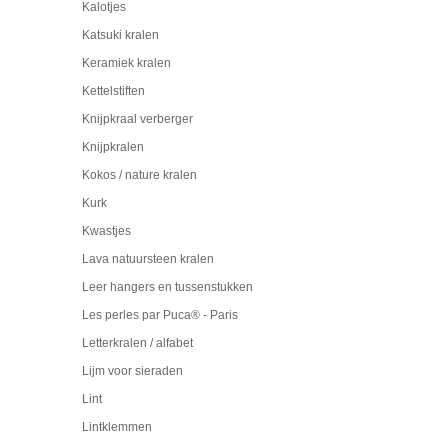
Kalotjes
Katsuki kralen
Keramiek kralen
Kettelstiften
Knijpkraal verberger
Knijpkralen
Kokos / nature kralen
Kurk
Kwastjes
Lava natuursteen kralen
Leer hangers en tussenstukken
Les perles par Puca® - Paris
Letterkralen / alfabet
Lijm voor sieraden
Lint
Lintklemmen