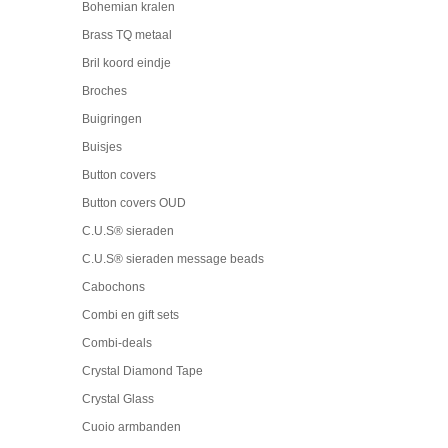
Bohemian kralen
Brass TQ metaal
Bril koord eindje
Broches
Buigringen
Buisjes
Button covers
Button covers OUD
C.U.S® sieraden
C.U.S® sieraden message beads
Cabochons
Combi en gift sets
Combi-deals
Crystal Diamond Tape
Crystal Glass
Cuoio armbanden