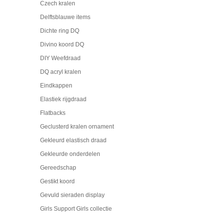
Czech kralen
Delftsblauwe items
Dichte ring DQ
Divino koord DQ
DIY Weefdraad
DQ acryl kralen
Eindkappen
Elastiek rijgdraad
Flatbacks
Geclusterd kralen ornament
Gekleurd elastisch draad
Gekleurde onderdelen
Gereedschap
Gestikt koord
Gevuld sieraden display
Girls Support Girls collectie