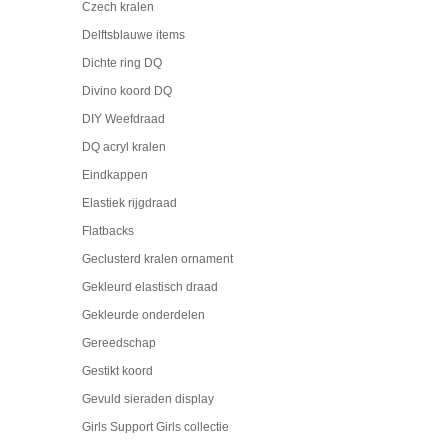
Czech kralen
Delftsblauwe items
Dichte ring DQ
Divino koord DQ
DIY Weefdraad
DQ acryl kralen
Eindkappen
Elastiek rijgdraad
Flatbacks
Geclusterd kralen ornament
Gekleurd elastisch draad
Gekleurde onderdelen
Gereedschap
Gestikt koord
Gevuld sieraden display
Girls Support Girls collectie