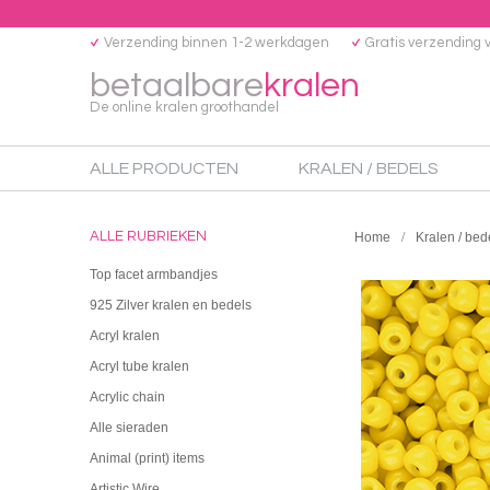
Verzending binnen 1-2 werkdagen
Gratis verzending 
betaalbare
kralen
De online kralen groothandel
ALLE PRODUCTEN
KRALEN / BEDELS
ALLE RUBRIEKEN
Home
Kralen / bed
Top facet armbandjes
925 Zilver kralen en bedels
Acryl kralen
Acryl tube kralen
Acrylic chain
Alle sieraden
Animal (print) items
Artistic Wire