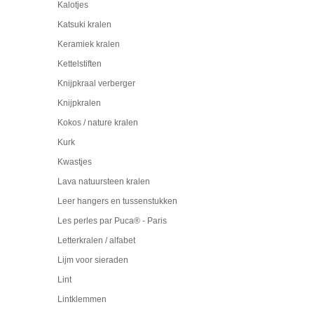
Kalotjes
Katsuki kralen
Keramiek kralen
Kettelstiften
Knijpkraal verberger
Knijpkralen
Kokos / nature kralen
Kurk
Kwastjes
Lava natuursteen kralen
Leer hangers en tussenstukken
Les perles par Puca® - Paris
Letterkralen / alfabet
Lijm voor sieraden
Lint
Lintklemmen