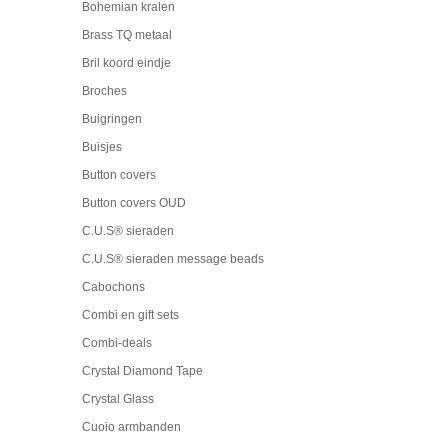
Bohemian kralen
Brass TQ metaal
Bril koord eindje
Broches
Buigringen
Buisjes
Button covers
Button covers OUD
C.U.S® sieraden
C.U.S® sieraden message beads
Cabochons
Combi en gift sets
Combi-deals
Crystal Diamond Tape
Crystal Glass
Cuoio armbanden