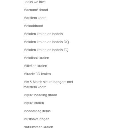
Looks we love
Macramé draad
Maritiem koord
Metaaldraad
Metalen kralen en bedels
Metalen kralen en bedels DQ
Metalen kralen en bedels TQ
Metallook kralen
Millefiori kralen
Miracle 3D kralen
Mix & Match sleutelhangers met
maritiem koord
Miyuki beading draad
Miyuki kralen
Moederdag items
Musthave ringen
Natuursteen kralen