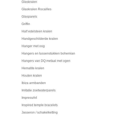
Glaskralen
Glaskralen Rocailles
Glasparels
Griffin
Half edelsteen kralen
Handgeschilderde kralen
Hanger met oog
Hangers en tussenstukken bohemian
Hangers van DQ metaal met ogen
Hematite kralen
Houten kralen
Ibiza armbanden
Imitatie zoetwaterparels
ImpressArt
Inspired temple bracelets
Jasseron / schakelketting