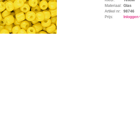
Materiaal:
Glas
Artikel nr:
98746
Prijs:
Inloggen 