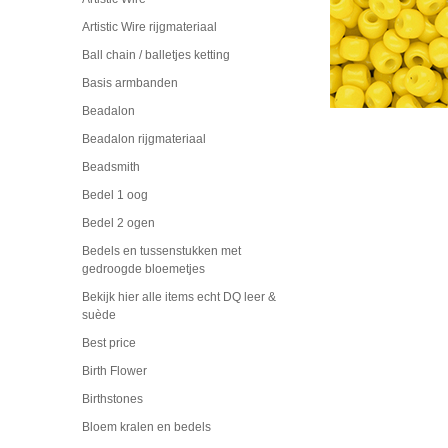
Artistic Wire rijgmateriaal
Ball chain / balletjes ketting
Basis armbanden
Beadalon
Beadalon rijgmateriaal
Beadsmith
Bedel 1 oog
Bedel 2 ogen
Bedels en tussenstukken met
gedroogde bloemetjes
Bekijk hier alle items echt DQ leer &
suède
Best price
Birth Flower
Birthstones
Bloem kralen en bedels