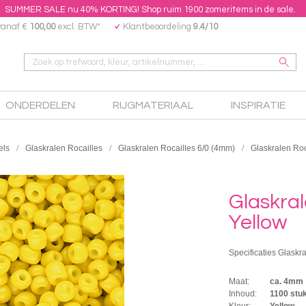
SUMMER SALE nu 40% KORTING! Shop ruim 1900 zomeritems in de sale.
vanaf €
100,00
excl. BTW*
Klantbeoordeling
9.4/10
ONDERDELEN
RIJGMATERIAAL
INSPIRATIE
els
Glaskralen Rocailles
Glaskralen Rocailles 6/0 (4mm)
Glaskralen Roc
Glaskral
Yellow
Specificaties Glaskra
Maat:
ca. 4mm
Inhoud:
1100 stu
Kleur:
Yellow