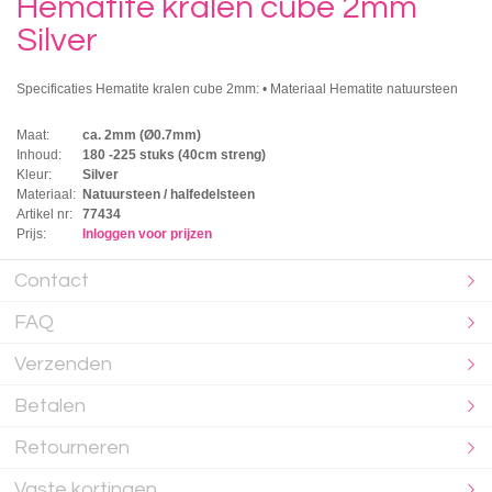
Hematite kralen cube 2mm
Silver
Specificaties Hematite kralen cube 2mm: • Materiaal Hematite natuursteen
Maat:
ca. 2mm (Ø0.7mm)
Inhoud:
180 -225 stuks (40cm streng)
Kleur:
Silver
Materiaal:
Natuursteen / halfedelsteen
Artikel nr:
77434
Prijs:
Inloggen voor prijzen
Contact
FAQ
Verzenden
Betalen
Retourneren
Vaste kortingen